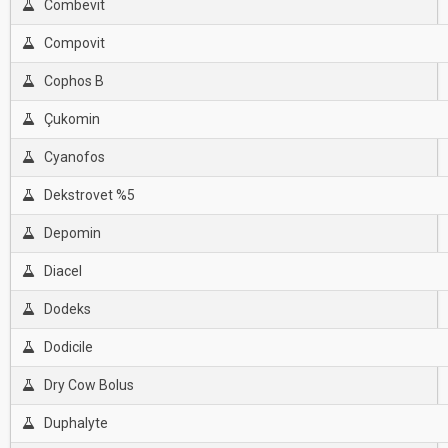
Combevit
Compovit
Cophos B
Çukomin
Cyanofos
Dekstrovet %5
Depomin
Diacel
Dodeks
Dodicile
Dry Cow Bolus
Duphalyte