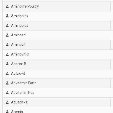
Aminolife Poultry
Amınoplex
Aminoplus
Aminosol
Aminovit
Aminovit-C
Anorex-B
Apibiovit
Apvitamin Forte
Apvitamin Pus
Aquadex B
Aremin