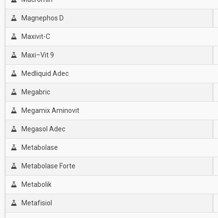
Magnephos D
Maxivit-C
Maxi–Vit 9
Medliquid Adec
Megabric
Megamix Aminovit
Megasol Adec
Metabolase
Metabolase Forte
Metabolik
Metafisiol