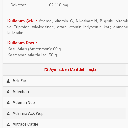
Dekstroz
62.110 mg
Kullanım Şekli:
Atlarda, Vitamin C, Nikotinamid, B grubu vitami
ve Triptofan takviyesinde, artan vitamin ihtiyacının karşılanmas
kullanılır.
Kullanım Dozu:
Koşu Atları (Antrenman): 60 g
Koşmayan atlarda ise: 50 g
Aynı Etken Maddeli İlaçlar
Ack-Sis
Adechan
Ademin Neo
Advimix Ack Wdp
Alltrace Cattle