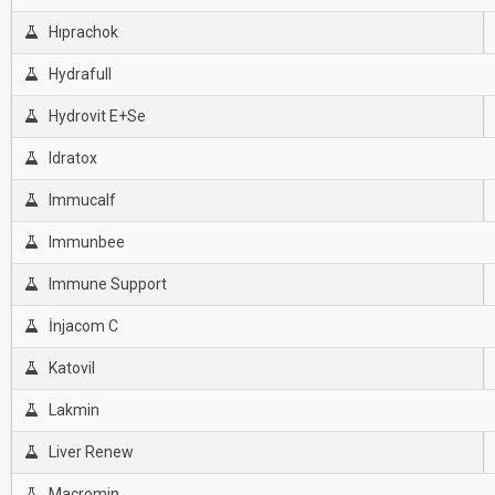
Hıprachok
Hydrafull
Hydrovit E+Se
Idratox
Immucalf
Immunbee
Immune Support
İnjacom C
Katovil
Lakmin
Liver Renew
Macromin