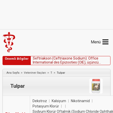
Menü
S
e
f
t
r
i
a
k
s
o
n
(
C
e
f
t
r
i
a
x
o
n
e
S
o
d
i
u
m
)
:
O
f
f
i
c
e
Önemli Bilgiler
I
n
t
e
r
n
a
t
i
o
n
a
l
d
e
s
E
p
i
z
o
o
t
i
e
s
(
O
I
E
)
,
ü
ç
ü
n
c
ü
k
u
ş
a
k
s
e
f
a
l
o
s
p
o
r
i
n
l
e
r
i
k
u
ş
,
s
ı
ğ
ı
r
,
k
ü
ç
ü
k
b
a
ş
h
a
y
v
a
n
v
e
d
o
m
u
z
t
ü
r
l
e
r
i
n
d
e
V
e
t
e
r
i
n
e
r
l
i
k
»
»
»
Ana Sayfa
Veteriner İlaçları
T
Tulpar
A
ç
ı
s
ı
n
d
a
n
K
r
i
t
i
k
Ö
n
e
m
l
i
A
n
t
i
m
i
k
r
o
b
i
y
a
l
(
V
C
I
A
)
a
j
a
n
l
a
r
o
l
a
r
a
k
b
e
l
i
r
l
e
m
i
ş
t
i
r
.
Tulpar
Dekstroz
|
Kalsiyum
|
Nikotinamid
|
Potasyum Klorür
|
|
Sodyum Klorür Oftalmik (Sodium Chloride Ophthal