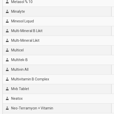
Metasol % 10
Minalyte
Minesol Lıquıd
Multi-Mineral B Likit
Multı-Mıneral Likit
Multicel
Multitek-B
Multivin All
Multivitamin B Complex
Mvb Tablet
Neatox
Neo-Terramycın + Vitamin