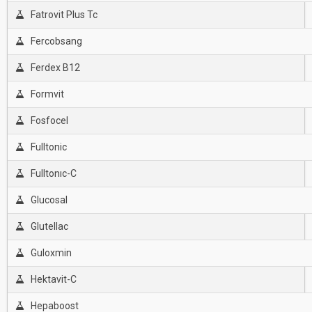
Fatrovit Plus Tc
Fercobsang
Ferdex B12
Formvit
Fosfocel
Fulltonic
Fulltonıc-C
Glucosal
Glutellac
Guloxmin
Hektavit-C
Hepaboost