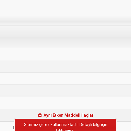
Aynı Etken Maddeli İlaçlar
Sitemiz çerez kullanmaktadır. Detaylı bilgi için
Bu etken maddeye sahip başka bir ilaç bulunmamaktadır.
tıklayınız.