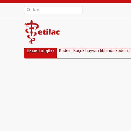
K
o
d
e
i
n
:
K
ü
ç
ü
k
h
a
y
v
a
n
t
ı
b
b
ı
n
d
a
k
o
d
e
i
n
,
Önemli Bilgiler