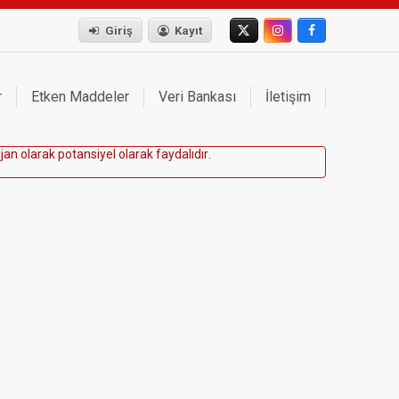
Giriş
Kayıt
r
Etken Maddeler
Veri Bankası
İletişim
a
j
a
n
o
l
a
r
a
k
p
o
t
a
n
s
i
y
e
l
o
l
a
r
a
k
f
a
y
d
a
l
ı
d
ı
r
.