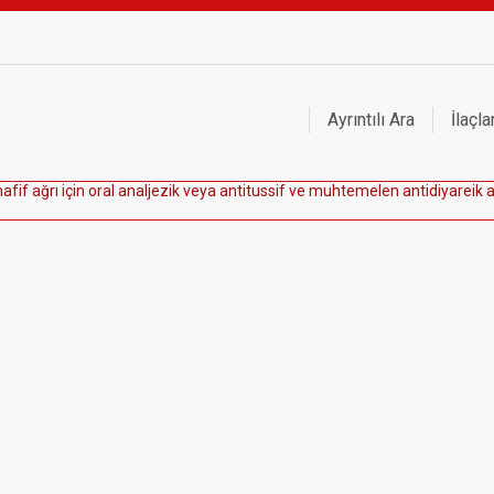
Ayrıntılı Ara
İlaçla
h
a
f
i
f
a
ğ
r
ı
i
ç
i
n
o
r
a
l
a
n
a
l
j
e
z
i
k
v
e
y
a
a
n
t
i
t
u
s
s
i
f
v
e
m
u
h
t
e
m
e
l
e
n
a
n
t
i
d
i
y
a
r
e
i
k