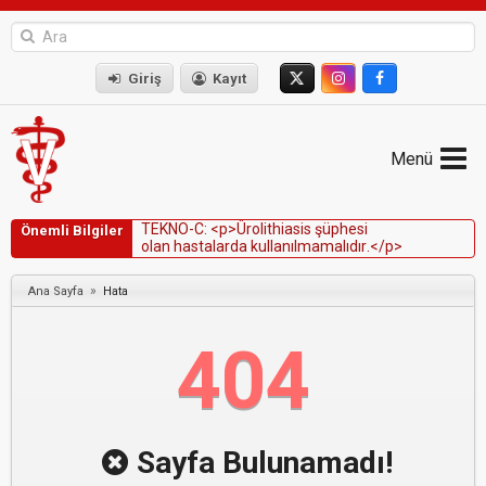
Giriş
Kayıt
Menü
T
E
K
N
O
-
C
:
<
p
>
Ü
r
o
l
i
t
h
i
a
s
i
s
ş
ü
p
h
e
s
i
Önemli Bilgiler
o
l
a
n
h
a
s
t
a
l
a
r
d
a
k
u
l
l
a
n
ı
l
m
a
m
a
l
ı
d
ı
r
.
<
/
p
>
»
Ana Sayfa
Hata
404
Sayfa Bulunamadı!