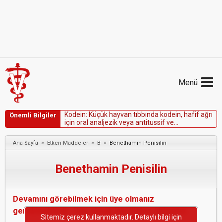
Menü
K
o
d
e
i
n
:
K
ü
ç
ü
k
h
a
y
v
a
n
t
ı
b
b
ı
n
d
a
k
o
d
e
i
n
,
h
a
f
i
f
a
ğ
r
ı
Önemli Bilgiler
i
ç
i
n
o
r
a
l
a
n
a
l
j
e
z
i
k
v
e
y
a
a
n
t
i
t
u
s
s
i
f
v
e
m
u
h
t
e
m
e
l
e
n
a
n
t
i
d
i
y
a
r
e
i
k
a
j
a
n
o
l
a
r
a
k
p
o
t
a
n
s
i
y
e
l
o
l
a
r
a
k
f
a
y
d
a
l
ı
d
ı
r
.
»
»
»
Ana Sayfa
Etken Maddeler
B
Benethamin Penisilin
Benethamin Penisilin
Devamını görebilmek için üye olmanız
gerekmektedir. Üye olmak için lütfen tıklayınız.
Sitemiz çerez kullanmaktadır. Detaylı bilgi için