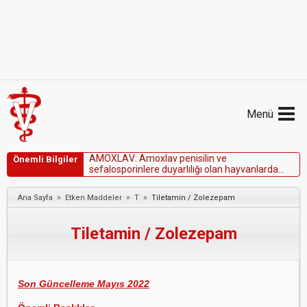
Menü
A
M
O
X
L
A
V
:
A
m
o
x
l
a
v
p
e
n
i
s
i
l
i
n
v
e
Önemli Bilgiler
s
e
f
a
l
o
s
p
o
r
i
n
l
e
r
e
d
u
y
a
r
l
ı
l
ı
ğ
ı
o
l
a
n
h
a
y
v
a
n
l
a
r
d
a
k
u
l
l
a
n
ı
l
m
a
m
a
l
ı
d
ı
r
.
»
»
»
Ana Sayfa
Etken Maddeler
T
Tiletamin / Zolezepam
Tiletamin / Zolezepam
Son Güncelleme Mayıs 2022