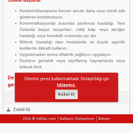
Önemli Başlıklar
Ketamin/diazepama benzer ancak daha uzun süreli etki
gösteren kombinasyon.
Kontrendikasyonlar arasında pankreas hastalığı, Yeni
Zelanda beyaz tavşanları, ciddi kalp veya akciğer
hastalığı veya hamilelik sırasında yer alır.
Böbrek hastalığı olan hastalarda ve büyük egzotik
kedilerde dikkatli kullanın.
Uygulamadan sonra oftalmik yağlayıcı uygulayın.
Dozların geriatrik veya zayıflamış hayvanlarda veya
böbrek fonk
Devamını görebilmek için üye olmanız
Sitemiz çerez kullanmaktadır. Detaylı bilgi için
gerekmektedir. Üye olmak için lütfen tıklayınız.
tıklayınız.
Kabul Et
'Tiletamin / Zolezepam' Etken Maddeli İlaçlar
Zoletil 50
2026 © Vetilac.com
Kullanıcı Sözleşmesi
İletişim