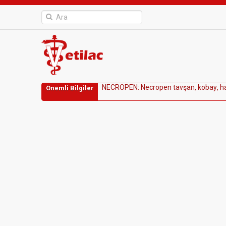
N
E
C
R
O
P
E
N
:
N
e
c
r
o
p
e
n
t
a
v
ş
a
n
,
k
o
b
a
y
,
h
Önemli Bilgiler