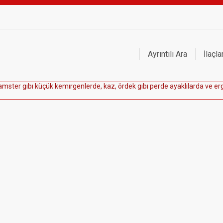
Ayrıntılı Ara
İlaçla
a
m
s
t
e
r
g
ı
b
ı
k
ü
ç
ü
k
k
e
m
ı
r
g
e
n
l
e
r
d
e
,
k
a
z
,
ö
r
d
e
k
g
ı
b
ı
p
e
r
d
e
a
y
a
k
l
ı
l
a
r
d
a
v
e
e
r