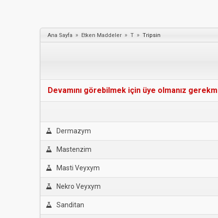
»
»
»
Ana Sayfa
Etken Maddeler
T
Tripsin
Devamını görebilmek için üye olmanız gerekmekt
Dermazym
Mastenzim
Masti Veyxym
Nekro Veyxym
Sanditan