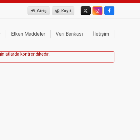
Giriş
Kayıt
r
Etken Maddeler
Veri Bankası
İletişim
g
i
n
a
t
l
a
r
d
a
k
o
n
t
r
e
n
d
ı
k
e
d
ı
r
.