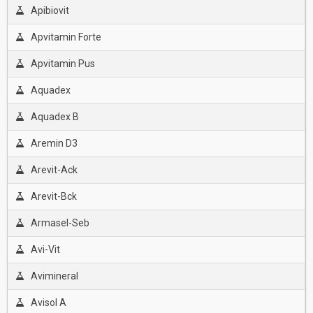
Apibiovit
Apvitamin Forte
Apvitamin Pus
Aquadex
Aquadex B
Aremin D3
Arevit-Ack
Arevit-Bck
Armasel-Seb
Avi-Vit
Avimineral
Avisol A