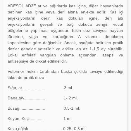
ADESOL AD3E at ve sığırlarda kas içine, diğer hayvanlarda
tercihen kas içine veya deri altına enjekte edilir. Kas içi
enjeksiyonların derin kas dokuları içine, deri altı
enjeksiyonların gevşek ve bağ dokuca zengin vücut
bölgelerine yapılması uygundur. Etkin doz seviyesi hayvan
türlerine, yaşa ve karaciğerin A vitamini depolama
kapasitesine göre değişebilir. Ancak, aşağıda belirtilen pratik
dozlar genelde yeterlidir ve etkileri en az 1-1,5 ay sürebilir.
Lokal enfektif yangılan önleme açısından, asepsi ve
antisepsiye de dikkat edilmelidir.
Veteriner hekim tarafından başka şekilde tavsiye edilmediği
takdirde pratik dozu :
Sığır, at.................... 3 ml.
Dana,tay.................. 1- 2 ml.
Buzağı..................... 0.5-1 ml.
Koyun, Keçi............. 1 ml.
Kuzu,oğlak............................. 0.25- 0.5 ml