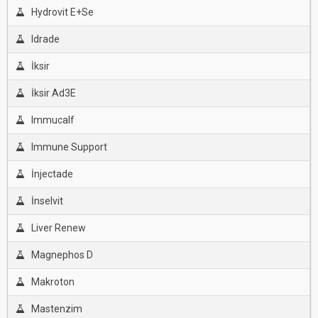
Hydrovit E+Se
Idrade
İksir
İksir Ad3E
Immucalf
Immune Support
İnjectade
İnselvit
Liver Renew
Magnephos D
Makroton
Mastenzim