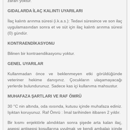
zararı yoktur.
GIDALARDA İLAÇ KALINTI UYARILARI
İlaç kalıntı arınma süresi (i.k.a.s.): Tedavi süresince ve son ilaç
uygulamasından sonra et ve süt için ilaç kalıntı arınma süresi
(0) gündür.
KONTRAENDİKASYONU
Bilinen bir kontraendikasyonu yoktur.
GENEL UYARILAR
Kullanmadan önce ve beklenmeyen etki görüldüğünde
veteriner hekime danışınız. Çocukların ulaşamayacağı
yerlerde bulundurunuz. Sadece kas içi kullanıma mahsustur.
MUHAFAZA ŞARTLARI VE RAF ÖMRÜ
30 °C nin altında, oda ısısında, kutusu içinde muhafaza ediniz.
Işıktan koruyunuz. Raf Ömrü : İmal tarihinden itibaren 2 yıldır.
Bir kısmı enjektörle alındıktan sonra şişede arta kalan ilaç,
asepsi antisepsi koşullarına uyulmak ve kendi ambalajı içinde