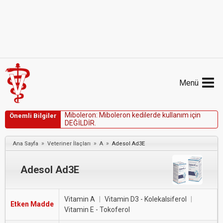
Menü
M
i
b
o
l
e
r
o
n
:
M
i
b
o
l
e
r
o
n
k
e
d
i
l
e
r
d
e
k
u
l
l
a
n
ı
m
i
ç
i
n
Önemli Bilgiler
D
E
Ğ
İ
L
D
İ
R
.
»
»
»
Ana Sayfa
Veteriner İlaçları
A
Adesol Ad3E
Adesol Ad3E
Vitamin A
|
Vitamin D3 - Kolekalsiferol
|
Etken Madde
Vitamin E - Tokoferol