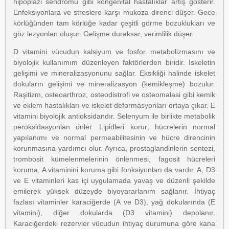
hipoplazi sendromu gibi kongenital hastalıklar artış gösterir.
Enfeksiyonlara ve streslere karşı mukoza direnci düşer. Gece
körlüğünden tam körlüğe kadar çeşitli görme bozuklukları ve
göz lezyonlan oluşur. Gelişme duraksar, verimlilik düşer.
D vitamini vücudun kalsiyum ve fosfor metabolizmasını ve
biyolojik kullanımım düzenleyen faktörlerden biridir. İskeletin
gelişimi ve mineralizasyonunu sağlar. Eksikliği halinde iskelet
dokuların gelişimi ve mineralizasyon (kemikleşme) bozulur.
Raşitizm, osteoarthroz, osteodistrofi ve osteomalasi gibi kemik
ve eklem hastalıkları ve iskelet deformasyonları ortaya çıkar. E
vitamini biyolojik antioksidandır. Selenyum ile birlikte metabolik
peroksidasyonlan önler. Lipidleri korur; hücrelerin normal
yapılanımı ve normal permeabilitesinin ve hücre direncinin
korunmasına yardımcı olur. Ayrıca, prostaglandinlerin sentezi,
trombosit kümelenmelerinin önlenmesi, fagosit hücreleri
koruma, A vitaminini koruma gibi fonksiyonları da vardır. A, D3
ve E vitaminleri kas içi uygulamada yavaş ve düzenli şekilde
emilerek yüksek düzeyde biyoyararlanım sağlanır. İhtiyaç
fazlası vitaminler karaciğerde (A ve D3), yağ dokularında (E
vitamini), diğer dokularda (D3 vitamini) depolanır.
Karaciğerdeki rezervler vücudun ihtiyaç durumuna göre kana