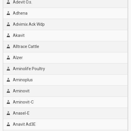
Adevit O.s.
Adhena
Advimix Ack Wdp
Akavit
Alltrace Cattle
Alzer
Aminolife Poultry
Aminoplus
Aminovit
Aminovit-C
Anasel-E
Anavit Ad3E