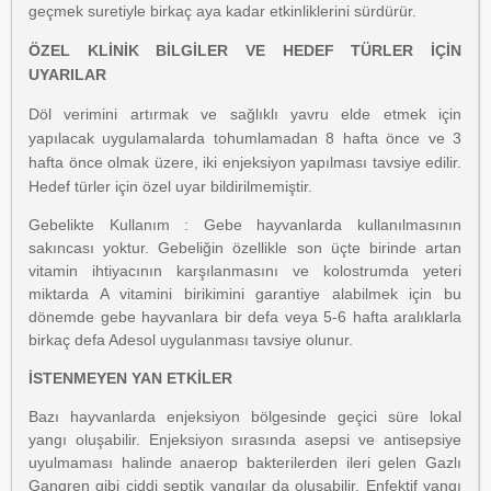
geçmek suretiyle birkaç aya kadar etkinliklerini sürdürür.
ÖZEL KLİNİK BİLGİLER VE HEDEF TÜRLER İÇİN
UYARILAR
Döl verimini artırmak ve sağlıklı yavru elde etmek için
yapılacak uygulamalarda tohumlamadan 8 hafta önce ve 3
hafta önce olmak üzere, iki enjeksiyon yapılması tavsiye edilir.
Hedef türler için özel uyar bildirilmemiştir.
Gebelikte Kullanım : Gebe hayvanlarda kullanılmasının
sakıncası yoktur. Gebeliğin özellikle son üçte birinde artan
vitamin ihtiyacının karşılanmasını ve kolostrumda yeteri
miktarda A vitamini birikimini garantiye alabilmek için bu
dönemde gebe hayvanlara bir defa veya 5-6 hafta aralıklarla
birkaç defa Adesol uygulanması tavsiye olunur.
İSTENMEYEN YAN ETKİLER
Bazı hayvanlarda enjeksiyon bölgesinde geçici süre lokal
yangı oluşabilir. Enjeksiyon sırasında asepsi ve antisepsiye
uyulmaması halinde anaerop bakterilerden ileri gelen Gazlı
Gangren gibi ciddi septik yangılar da oluşabilir. Enfektif yangı