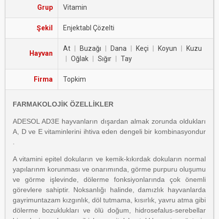
Grup
Vitamin
Şekil
Enjektabl Çözelti
At
|
Buzağı
|
Dana
|
Keçi
|
Koyun
|
Kuzu
Hayvan
|
Oğlak
|
Sığır
|
Tay
Firma
Topkim
FARMAKOLOJİK ÖZELLİKLER
ADESOL AD3E hayvanların dışardan almak zorunda oldukları
A, D ve E vitaminlerini ihtiva eden dengeli bir kombinasyondur
.
A vitamini epitel dokuların ve kemik-kıkırdak dokuların normal
yapılarınm korunması ve onarımında, görme purpuru oluşumu
ve görme işlevinde, dölerme fonksiyonlarında çok önemli
görevlere sahiptir. Noksanlığı halinde, damızlık hayvanlarda
gayrimuntazam kızgınlık, döl tutmama, kısırlık, yavru atma gibi
dölerme bozuklukları ve ölü doğum, hidrosefalus-serebellar