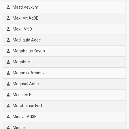
Masti Veyxym
Maxi-Vit Ad3E
Maxi–Vit 9
Medliquid Adec
Megabolus Koyun
Megabric
Megamix Aminovit
Megasol Adec
Meselen E
Metabolase Forte
Minavit Ad3E
Minojel