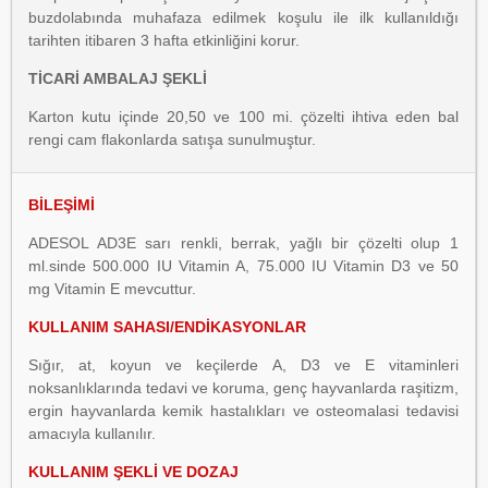
buzdolabında muhafaza edilmek koşulu ile ilk kullanıldığı
tarihten itibaren 3 hafta etkinliğini korur.
TİCARİ AMBALAJ ŞEKLİ
Karton kutu içinde 20,50 ve 100 mi. çözelti ihtiva eden bal
rengi cam flakonlarda satışa sunulmuştur.
BİLEŞİMİ
ADESOL AD3E sarı renkli, berrak, yağlı bir çözelti olup 1
ml.sinde 500.000 IU Vitamin A, 75.000 IU Vitamin D3 ve 50
mg Vitamin E mevcuttur.
KULLANIM SAHASI/ENDİKASYONLAR
Sığır, at, koyun ve keçilerde A, D3 ve E vitaminleri
noksanlıklarında tedavi ve koruma, genç hayvanlarda raşitizm,
ergin hayvanlarda kemik hastalıkları ve osteomalasi tedavisi
amacıyla kullanılır.
KULLANIM ŞEKLİ VE DOZAJ