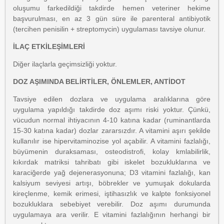
oluşumu farkedildiği takdirde hemen veteriner hekime
başvurulması, en az 3 gün süre ile parenteral antibiyotik
(tercihen penisilin + streptomycin) uygulaması tavsiye olunur.
İLAÇ ETKİLEŞİMLERİ
Diğer ilaçlarla geçimsizliği yoktur.
DOZ AŞIMINDA BELİRTİLER, ÖNLEMLER, ANTİDOT
Tavsiye edilen dozlara ve uygulama aralıklarına göre
uygulama yapıldığı takdirde doz aşımı riski yoktur. Çünkü,
vücudun normal ihtiyacının 4-10 katına kadar (ruminantlarda
15-30 katına kadar) dozlar zararsızdır. A vitamini aşırı şekilde
kullanılır ise hipervitaminozise yol açabilir. A vitamini fazlalığı,
büyümenin duraksaması, osteodistrofi, kolay kmlabilirlik,
kıkırdak matriksi tahribatı gibi iskelet bozukluklarına ve
karaciğerde yağ dejenerasyonuna; D3 vitamini fazlalığı, kan
kalsiyum seviyesi artışı, böbrekler ve yumuşak dokularda
kireçlenme, kemik erimesi, iştihasızlık ve kalpte fonksiyonel
bozukluklara sebebiyet verebilir. Doz aşımı durumunda
uygulamaya ara verilir. E vitamini fazlalığının herhangi bir