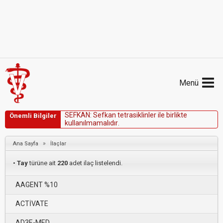
Menü
S
E
F
K
A
N
:
S
e
f
k
a
n
t
e
t
r
a
s
i
k
l
i
n
l
e
r
i
l
e
b
i
r
l
i
k
t
e
Önemli Bilgiler
k
u
l
l
a
n
ı
l
m
a
m
a
l
ı
d
ı
r
.
»
Ana Sayfa
İlaçlar
•
Tay
türüne ait
220
adet ilaç listelendi.
AAGENT %10
ACTİVATE
AD3E-MED