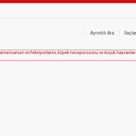
Ayrıntılı Ara
İlaçla
a
m
e
r
i
c
a
n
u
m
e
n
f
e
k
s
i
y
o
n
l
a
r
ı
n
ı
,
k
ö
p
e
k
n
e
o
s
p
o
r
o
z
u
n
u
v
e
k
ü
ç
ü
k
h
a
y
v
a
n
l
a
r