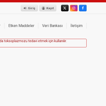
Giriş
Kayıt
r
Etken Maddeler
Veri Bankası
İletişim
d
a
t
o
k
s
o
p
l
a
z
m
o
z
u
t
e
d
a
v
i
e
t
m
e
k
i
ç
i
n
k
u
l
l
a
n
ı
l
ı
r
.