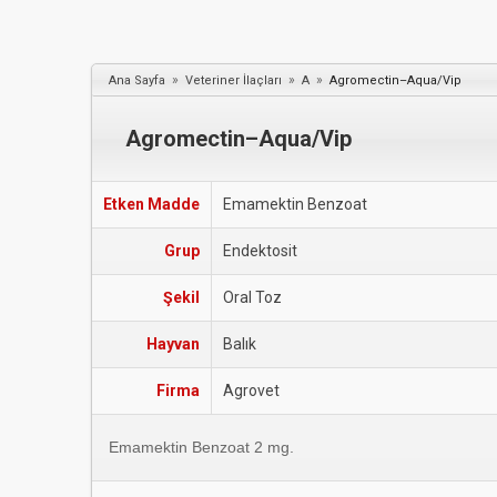
»
»
»
Ana Sayfa
Veteriner İlaçları
A
Agromectin–Aqua/Vip
Agromectin–Aqua/Vip
Etken Madde
Emamektin Benzoat
Grup
Endektosit
Şekil
Oral Toz
Hayvan
Balık
Firma
Agrovet
Emamektin Benzoat 2 mg.