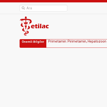
P
r
i
m
e
t
a
m
i
n
:
P
i
r
i
m
e
t
a
m
i
n
,
H
e
p
a
t
o
z
o
o
n
Önemli Bilgiler