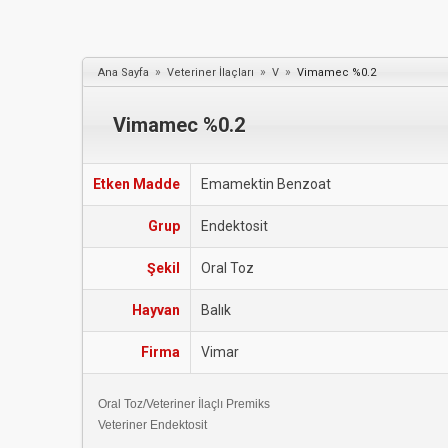
»
»
»
Ana Sayfa
Veteriner İlaçları
V
Vimamec %0.2
Vimamec %0.2
Etken Madde
Emamektin Benzoat
Grup
Endektosit
Şekil
Oral Toz
Hayvan
Balık
Firma
Vimar
Oral Toz/Veteriner İlaçlı Premiks
Veteriner Endektosit