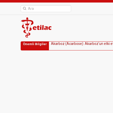
A
k
a
r
b
o
z
(
A
c
a
r
b
o
s
e
)
:
A
k
a
r
b
o
z
'
u
n
e
t
k
i
e
Önemli Bilgiler