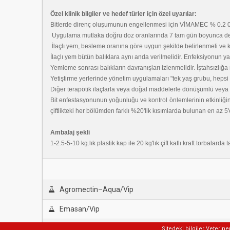
Özel klinik bilgiler ve hedef türler için özel uyarılar:
Bitlerde direnç oluşumunun engellenmesi için VİMAMEC % 0.2 0ral
Uygulama mutlaka doğru doz oranlarında 7 tam gün boyunca de
İlaçlı yem, besleme oranına göre uygun şekilde belirlenmeli ve k
İlaçlı yem bütün balıklara aynı anda verilmelidir. Enfeksiyonun yay
Yemleme sonrası balıkların davranışları izlenmelidir. İştahsızlığ
Yetiştirme yerlerinde yönetim uygulamaları "tek yaş grubu, hepsi iç
Diğer terapötik ilaçlarla veya doğal maddelerle dönüşümlü veya b
Bit enfestasyonunun yoğunluğu ve kontrol önlemlerinin etkinliğin
çiftlikteki her bölümden farklı %20'lik kısımlarda bulunan en az 5'
Ambalaj şekli
1-2.5-5-10 kg.lık plastik kap ile 20 kg'lık çift katlı kraft torbalarda 
Agromectin–Aqua/Vip
Emasan/Vip
Seabıt Oral Toz
Sitedeki bilgiler Veterin