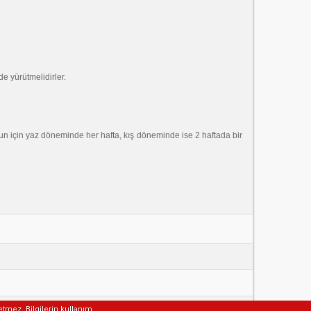
de yürütmelidirler.
nun için yaz döneminde her hafta, kış döneminde ise 2 haftada bir
etmez. Bilgilerin kullanım