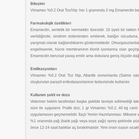
Bileşimi
Vimamec %0.2 Oral Toz/Vip: her 1 gramında 2 mg Emamectin benzoa
Farmakolojik özellikleri
Emamectin, sentetik bir ivermektin türevidir. 16 üyeli bir lakto
verildiğinde; sindirim sisteminden emilerek, balığın vücuduna, b
yarışmalı olarak bağlandıklarını göstermektedir. Omurgasızlardak
engelleyerek, hücre membranının klorid iyonlarına olan geçirge
Emamectin benzoat yavaş emilir ama dokulara geniş ölçüde dağılır.
Endikasyonları
Vimamec %0.2 Oral Toz Nip, Atlantik somonlarda (Salmo salar)
oluşturulan parazit enfestasyonlarının tedavisinde kullanılır.
Kullanım şekli ve dozu
Veteriner hekim tarafından başka şekilde tavsiye edilmediği takd
süre ile uygulanır. Pratik doz; 1 gr Vimamec %0.2, 40 kg canlı
uygulamasını geçmemelidir. İlaçlı Yemin Hazırlanması: Miksere v
%1 oranında yağ (balık yağı veya soya yağı) sprey şeklinde püs
önce 12-24 saat balıklar aç bırakılmalıdır. Yem oranı suyun sıcakl