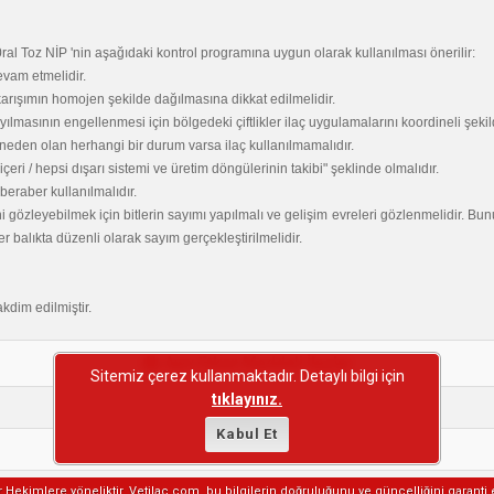
 Toz NİP 'nin aşağıdaki kontrol programına uygun olarak kullanılması önerilir:
vam etmelidir.
arışımın homojen şekilde dağılmasına dikkat edilmelidir.
ılmasının engellenmesi için bölgedeki çiftlikler ilaç uygulamalarını koordineli şekil
a neden olan herhangi bir durum varsa ilaç kullanılmamalıdır.
eri / hepsi dışarı sistemi ve üretim döngülerinin takibi" şeklinde olmalıdır.
eraber kullanılmalıdır.
i gözleyebilmek için bitlerin sayımı yapılmalı ve gelişim evreleri gözlenmelidir. Bu
er balıkta düzenli olarak sayım gerçekleştirilmelidir.
takdim edilmiştir.
Aynı Etken Maddeli İlaçlar
Sitemiz çerez kullanmaktadır. Detaylı bilgi için
tıklayınız.
Kabul Et
er Hekimlere yöneliktir. Vetilac.com, bu bilgilerin doğruluğunu ve güncelliğini garanti 