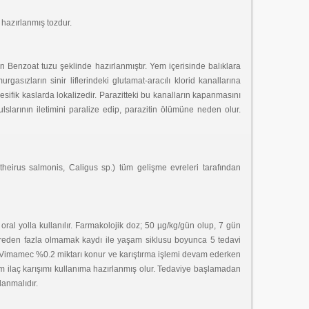
hazırlanmış tozdur.
an Benzoat tuzu şeklinde hazırlanmıştır. Yem içerisinde balıklara
asızların sinir liflerindeki glutamat-aracılı klorid kanallarına
sifik kaslarda lokalizedir. Parazitteki bu kanalların kapanmasını
slarının iletimini paralize edip, parazitin ölümüne neden olur.
eirus salmonis, Caligus sp.) tüm gelişme evreleri tarafından
oral yolla kullanılır. Farmakolojik doz; 50 µg/kg/gün olup, 7 gün
 kereden fazla olmamak kaydı ile yaşam siklusu boyunca 5 tedavi
an Vimamec %0.2 miktarı konur ve karıştırma işlemi devam ederken
m ilaç karışımı kullanıma hazırlanmış olur. Tedaviye başlamadan
lanmalıdır.