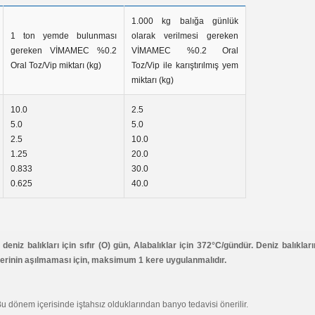
1.000 kg balığa günlük
1 ton yemde bulunması
olarak verilmesi gereken
gereken VİMAMEC %0.2
VİMAMEC %0.2 Oral
Oral Toz/Vip miktarı (kg)
Toz/Vip ile karıştırılmış yem
miktarı (kg)
10.0
2.5
5.0
5.0
2.5
10.0
1.25
20.0
0.833
30.0
0.625
40.0
si deniz balıkları için sıfır (O) gün, Alabalıklar için 372°C/gündür. Deniz balık
erinin aşılmaması için, maksimum 1 kere uygulanmalıdır.
 Bu dönem içerisinde iştahsız olduklarından banyo tedavisi önerilir.