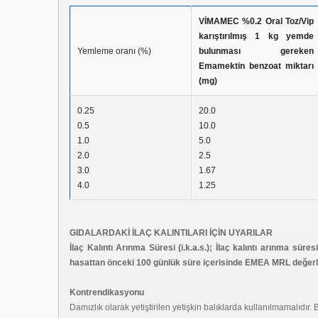
VİMAMEC %0.2 Oral Toz/Vip
karıştırılmış 1 kg yemde
Yemleme oranı (%)
bulunması gereken
Emamektin benzoat miktarı
(mg)
0.25
20.0
0.5
10.0
1.0
5.0
2.0
2.5
3.0
1.67
4.0
1.25
GIDALARDAKİ İLAÇ KALINTILARI İÇİN UYARILAR
İlaç Kalıntı Arınma Süresi (i.k.a.s.); İlaç kalıntı arınma süre
hasattan önceki 100 günlük süre içerisinde EMEA MRL değerl
Kontrendikasyonu
Damızlık olarak yetiştirilen yetişkin balıklarda kullanılmamalıdır.