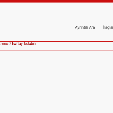
Ayrıntılı Ara
İlaçla
t
m
e
s
i
2
h
a
f
t
a
y
ı
b
u
l
a
b
i
l
i
r
.