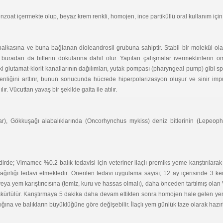
t içermekte olup, beyaz krem renkli, homojen, ince partiküllü oral kullanım için 
n halkasına ve buna bağlanan dioleandrosil grubuna sahiptir. Stabil bir molekül ol
uradan da bitlerin dokularına dahil olur. Yapılan çalışmalar ivermektinlerin omurg
i glutamat-klorit kanallarının dağılımları, yutak pompası (pharyngeal pump) gibi spe
nliğini arttırır, bunun sonucunda hücrede hiperpolarizasyon oluşur ve sinir impul
 Vücuttan yavaş bir şekilde gaita ile atılır.
, Gökkuşağı alabalıklarında (Oncorhynchus mykiss) deniz bitlerinin (Lepeophth
irde; Vimamec %0.2 balık tedavisi için veteriner ilaçlı premiks yeme karıştırılarak 
 ağırlığı tedavi etmektedir. Önerilen tedavi uygulama sayısı; 12 ay içerisinde 3
eya yem karıştırıcısına (temiz, kuru ve hassas olmalı), daha önceden tartılmış ol
kürtülür. Karıştırmaya 5 dakika daha devam ettikten sonra homojen hale gelen ye
ığına ve balıkların büyüklüğüne göre değişebilir. İlaçlı yem günlük taze olarak hazır