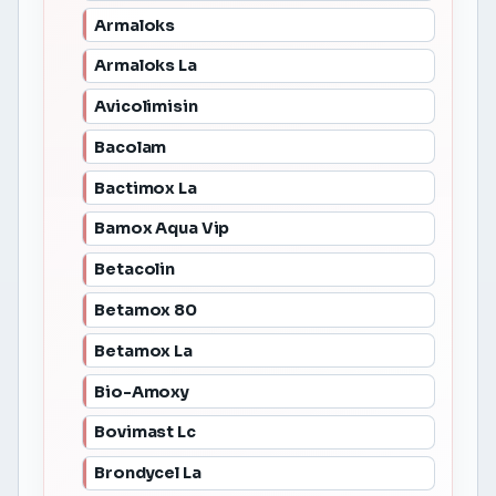
Armaloks
Armaloks La
Avicolimisin
Bacolam
Bactimox La
Bamox Aqua Vip
Betacolin
Betamox 80
Betamox La
Bio-Amoxy
Bovimast Lc
Brondycel La