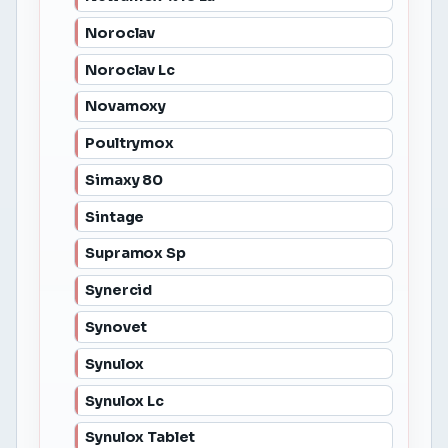
Noroclav
Noroclav Lc
Novamoxy
Poultrymox
Simaxy 80
Sintage
Supramox Sp
Synercid
Synovet
Synulox
Synulox Lc
Synulox Tablet