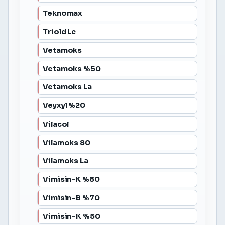
Teknomax
Triold Lc
Vetamoks
Vetamoks %50
Vetamoks La
Veyxyl %20
Vilacol
Vilamoks 80
Vilamoks La
Vimisin-K %80
Vimisin–B %70
Vimisin–K %50