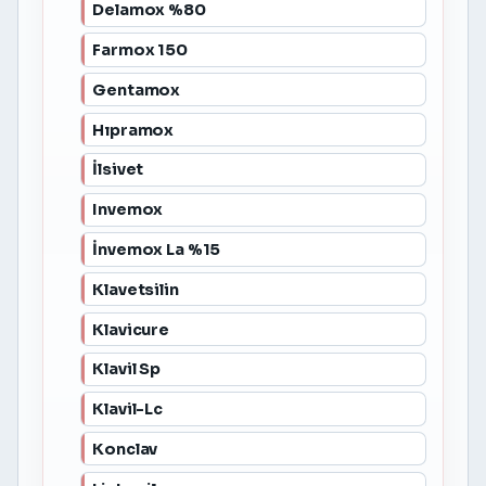
Delamox %80
Farmox 150
Gentamox
Hıpramox
İlsivet
Invemox
İnvemox La %15
Klavetsilin
Klavicure
Klavil Sp
Klavil-Lc
Konclav