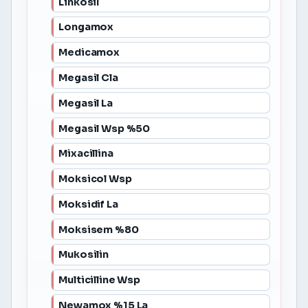
Linkosil
Longamox
Medicamox
Megasil Cla
Megasil La
Megasil Wsp %50
Mixacillina
Moksicol Wsp
Moksidif La
Moksisem %80
Mukosilin
Multicilline Wsp
Newamox %15 La