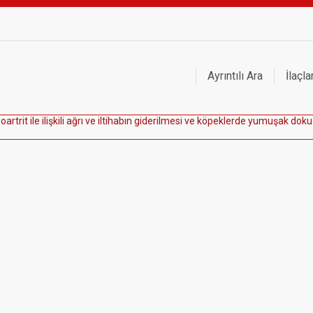
Ayrıntılı Ara
İlaçla
e
o
a
r
t
r
i
t
i
l
e
i
l
i
ş
k
i
l
i
a
ğ
r
ı
v
e
i
l
t
i
h
a
b
ı
n
g
i
d
e
r
i
l
m
e
s
i
v
e
k
ö
p
e
k
l
e
r
d
e
y
u
m
u
ş
a
k
d
o
k
u