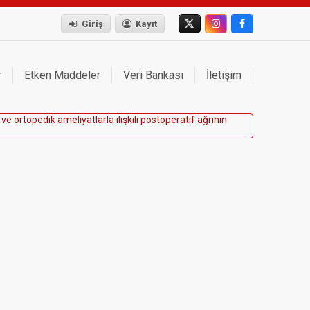
Giriş
Kayıt
r
Etken Maddeler
Veri Bankası
İletişim
v
e
o
r
t
o
p
e
d
i
k
a
m
e
l
i
y
a
t
l
a
r
l
a
i
l
i
ş
k
i
l
i
p
o
s
t
o
p
e
r
a
t
i
f
a
ğ
r
ı
n
ı
n