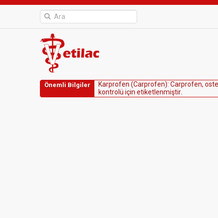
K
a
r
p
r
o
f
e
n
(
C
a
r
p
r
o
f
e
n
)
:
C
a
r
p
r
o
f
e
n
,
o
s
t
Önemli Bilgiler
k
o
n
t
r
o
l
ü
i
ç
i
n
e
t
i
k
e
t
l
e
n
m
i
ş
t
i
r
.