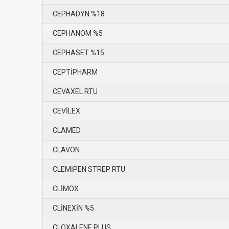
CEPHADYN %18
CEPHANOM %5
CEPHASET %15
CEPTİPHARM
CEVAXEL RTU
CEVİLEX
CLAMED
CLAVON
CLEMİPEN STREP RTU
CLİMOX
CLİNEXİN %5
CLOXALENE PLUS