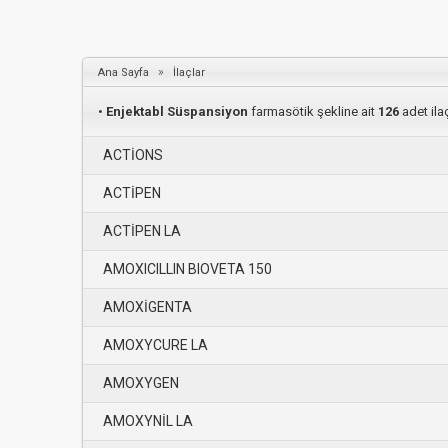
»
Ana Sayfa
İlaçlar
•
Enjektabl Süspansiyon
farmasötik şekline ait
126
adet ilaç
ACTİONS
ACTİPEN
ACTİPEN LA
AMOXICILLIN BIOVETA 150
AMOXİGENTA
AMOXYCURE LA
AMOXYGEN
AMOXYNİL LA