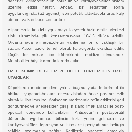
dönerler. Atimapezole'ün solunum ve kardiyovasküler sistem
üzerine etkisi hafiftir. Ancak, bir sedatiften sonra
uygulandığında (a2-agonist) sempatetik aktivitedeki artış kalp
atımını ve kan basıncını arttırır.
Atipamezole kas içi uygulamayı izleyerek hızla emilir. Merkezi
sinir sisteminde pik konsantrasyona 10-15 dk.'da erişilir.
Organizmada atimepazole'un yanlanma ömrü yaklaşık bir
saattir. Atipamezole temel olarak karaciğerde oksidize edilir,
küçük bir miktarı ise böbreklerde metilize olmaktadır.
Metabolitler büyük oranda idrarla atılır.
ÖZEL KLİNİK BİLGİLER VE HEDEF TÜRLER İÇİN ÖZEL
UYARILAR
Köpeklerde medetomidine yalnız başına yada butorfanol ile
birlikte tiyopental-halotan anestezisinden önce preanestezik
olarak kullanılmış ise, Antisedan medetomidine'in etkilerini geri
döndürmek ve anesteziden çıkışı hızlandırmak amacı ile post-
operatif dönemde kullanılabilir. Antisedan'ın postoperatif
dönemde uygulanması bilincin hızla yerine gelmesini ve
kardiyovasküler depresyon ve hipotermi periyodunun belirgin
şekilde azalmasını sağlar. Kedilerde anestezi amacıyla