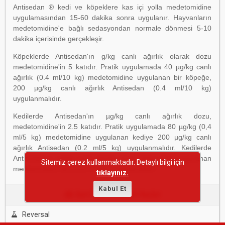
Antisedan ® kedi ve köpeklere kas içi yolla medetomidine
uygulamasından 15-60 dakika sonra uygulanır. Hayvanların
medetomidine'e bağlı sedasyondan normale dönmesi 5-10
dakika içerisinde gerçekleşir.
Köpeklerde Antisedan'ın g/kg canlı ağırlık olarak dozu
medetomidine'in 5 katıdır. Pratik uygulamada 40 µg/kg canlı
ağırlık (0.4 ml/10 kg) medetomidine uygulanan bir köpeğe,
200 µg/kg canlı ağırlık Antisedan (0.4 ml/10 kg)
uygulanmalıdır.
Kedilerde Antisedan'ın µg/kg canlı ağırlık dozu,
medetomidine'in 2.5 katıdır. Pratik uygulamada 80 µg/kg (0,4
ml/5 kg) medetomidine uygulanan kediye 200 µg/kg canlı
ağırlık Antisedan (0.2 ml/5 kg) uygulanmalıdır. Kedilerde
Antisedan'ın µg/kg canlı ağırlık dozu, daha önce uygulanan
Sitemiz çerez kullanmaktadır. Detaylı bilgi için
medetomidine dozunun 4 katını aşmamalıdır.
tıklayınız.
Kabul Et
Aynı Etken Maddeli İlaçlar
Reversal