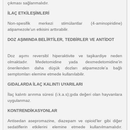
çıkması sağlanmalıdır.
İLAÇ ETKİLEŞİMLERİ
Non-spesifik merkezi stimülantlar (4-aminopiridine)
atipamezole'un etkisini arttırabilir.
DOZ AŞIMINDA BELİRTİLER, TEDBİRLER VE ANTİDOT
Doz aşımı reversibl hiperaktivite ve taşikardiye neden
olmaktadır. Medetomidine yada dexmedetomidine'in
önerilenden daha düşük dozları atipamezole'a bağlı
semptomları elemine etmede kullanılabilir.
GIDALARDA İLAÇ KALINTI UYARILARI
İlaç kalıntı arınma süresi (i.k.a.s);gıda değeri olan hayvanlara
uygulanmaz.
KONTRENDİKASYONLAR
Antisedan asepromazine, diazepam ve opioid'ler gibi diğer
sedatiflerin etkilerini elemine etmede kullanılmamalıdır.