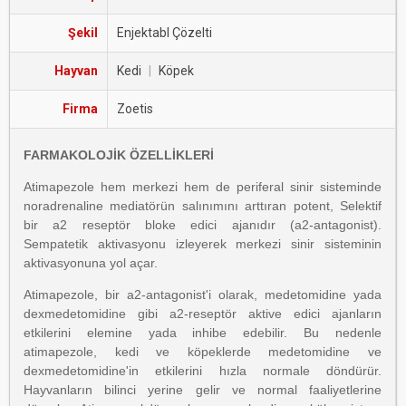
Şekil
Enjektabl Çözelti
Hayvan
Kedi
|
Köpek
Firma
Zoetis
FARMAKOLOJİK ÖZELLİKLERİ
Atimapezole hem merkezi hem de periferal sinir sisteminde
noradrenaline mediatörün salınımını arttıran potent, Selektif
bir a2 reseptör bloke edici ajanıdır (a2-antagonist).
Sempatetik aktivasyonu izleyerek merkezi sinir sisteminin
aktivasyonuna yol açar.
Atimapezole, bir a2-antagonist'i olarak, medetomidine yada
dexmedetomidine gibi a2-reseptör aktive edici ajanların
etkilerini elemine yada inhibe edebilir. Bu nedenle
atimapezole, kedi ve köpeklerde medetomidine ve
dexmedetomidine'in etkilerini hızla normale döndürür.
Hayvanların bilinci yerine gelir ve normal faaliyetlerine