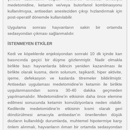
medetomidine, ketamin ve/veya butorfanol kombinasyonu
kullanılmışsa, antisedan anesteziden çıkışı hızlandırmak için
post-operatif dönemde kullanılabilir.
Uygulama sonrası hayvanların sakin bir ortamda
sedasyondan çıkması sağlanmalıdır.
İSTENMEYEN ETKİLER
Kedi ve köpeklerde enjeksiyondan sonraki 10 dk içinde kan
basıncında geçici bir düşme gözlenmiştir. Nadir olmakla
birlikte bazı hayvanlarda bilincin yeniden kazanılması ile
birlikte olarak kusma, derin solunum, taşikardi, hiper aktivite,
işeme, defekasyon ve kaslarda titremeler bildirilmiştir.
Antisedan uygulaması medetomidine'in ketamin ile birlikte
uygulanmasından sonra 30-40 dakika geçmeden
yapılmamalıdır. Medetomidine'in etkisinin daha önce elemine
edilmesi sonucunda ketamin konvülziyonlara neden olabilir.
Kedilerde medetomidine'in etkisinin kısmi olarak geri
döndürülmesi amacıyla antisedan'ın önerilenden düşük
dozların kullanıldığı durumlarda, muhtemel hipotermiye karşı
önlem alınmalı, hayvanların ılıman bir ortamda sedasyondan