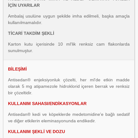
İÇİN UYARILAR
Ambalaj usulüne uygun şekilde imha edilmeli, başka amaçla
kullanılmamalıdır.
TİCARİ TAKDİM ŞEKLİ
Karton kutu içerisinde 10 ml'lik renksiz cam flakonlarda
sunulmuştur.
BİLEŞİMİ
Antisedan® enjeksiyonluk çözelti, her ml'de etkin madde
olarak 5 mg atipamezole hidroklorid içeren berrak ve renksiz
bir çözeltidir.
KULLANIM SAHASI/ENDİKASYONLAR
Antisedan® kedi ve köpeklerde medetomidine'e bağlı sedatif
ve diğer etkilerin eleminasyonunda endikedir.
KULLANIM ŞEKLİ VE DOZU