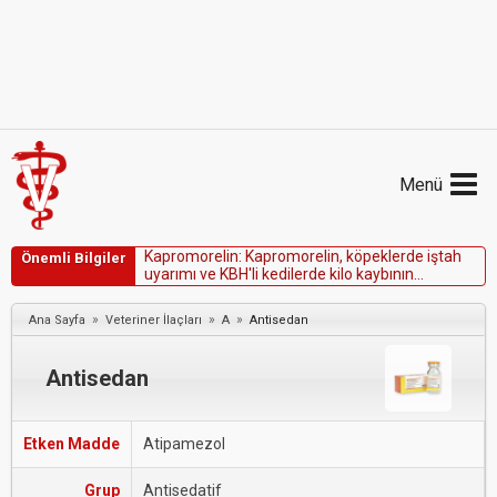
Menü
K
a
p
r
o
m
o
r
e
l
i
n
:
K
a
p
r
o
m
o
r
e
l
i
n
,
k
ö
p
e
k
l
e
r
d
e
i
ş
t
a
h
Önemli Bilgiler
u
y
a
r
ı
m
ı
v
e
K
B
H
'
l
i
k
e
d
i
l
e
r
d
e
k
i
l
o
k
a
y
b
ı
n
ı
n
y
ö
n
e
t
i
m
i
i
ç
i
n
e
t
i
k
e
t
l
e
n
m
i
ş
t
i
r
.
»
»
»
Ana Sayfa
Veteriner İlaçları
A
Antisedan
Antisedan
Etken Madde
Atipamezol
Grup
Antisedatif