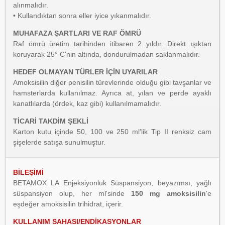
alınmalıdır.
• Kullandıktan sonra eller iyice yıkanmalıdır.
MUHAFAZA ŞARTLARI VE RAF ÖMRÜ
Raf ömrü üretim tarihinden itibaren 2 yıldır. Direkt ışıktan
koruyarak 25° C'nin altında, dondurulmadan saklanmalıdır.
HEDEF OLMAYAN TÜRLER İÇİN UYARILAR
Amoksisilin diğer penisilin türevlerinde olduğu gibi tavşanlar ve
hamsterlarda kullanılmaz. Ayrıca at, yılan ve perde ayaklı
kanatlılarda (ördek, kaz gibi) kullanılmamalıdır.
TİCARİ TAKDİM ŞEKLİ
Karton kutu içinde 50, 100 ve 250 ml'lik Tip II renksiz cam
şişelerde satışa sunulmuştur.
BİLEŞİMİ
BETAMOX LA Enjeksiyonluk Süspansiyon, beyazımsı, yağlı
süspansiyon olup, her ml'sinde
150 mg
amoksisilin
'e
eşdeğer amoksisilin trihidrat, içerir.
KULLANIM SAHASI/ENDİKASYONLAR