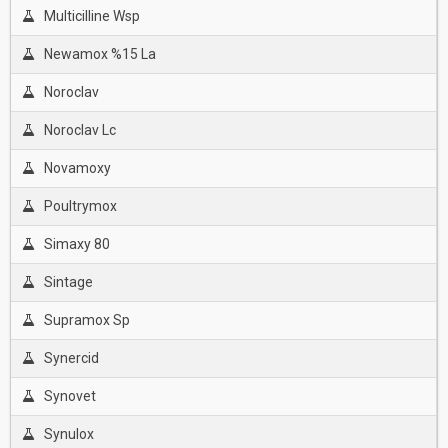
Multicilline Wsp
Newamox %15 La
Noroclav
Noroclav Lc
Novamoxy
Poultrymox
Simaxy 80
Sintage
Supramox Sp
Synercid
Synovet
Synulox