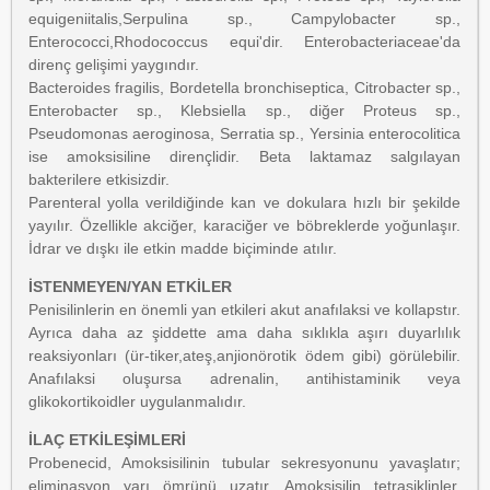
equigeniitalis,Serpulina sp., Campylobacter sp.,
Enterococci,Rhodococcus equi'dir. Enterobacteriaceae'da
direnç gelişimi yaygındır.
Bacteroides fragilis, Bordetella bronchiseptica, Citrobacter sp.,
Enterobacter sp., Klebsiella sp., diğer Proteus sp.,
Pseudomonas aeroginosa, Serratia sp., Yersinia enterocolitica
ise amoksisiline dirençlidir. Beta laktamaz salgılayan
bakterilere etkisizdir.
Parenteral yolla verildiğinde kan ve dokulara hızlı bir şekilde
yayılır. Özellikle akciğer, karaciğer ve böbreklerde yoğunlaşır.
İdrar ve dışkı ile etkin madde biçiminde atılır.
İSTENMEYEN/YAN ETKİLER
Penisilinlerin en önemli yan etkileri akut anafılaksi ve kollapstır.
Ayrıca daha az şiddette ama daha sıklıkla aşırı duyarlılık
reaksiyonları (ür-tiker,ateş,anjionörotik ödem gibi) görülebilir.
Anafılaksi oluşursa adrenalin, antihistaminik veya
glikokortikoidler uygulanmalıdır.
İLAÇ ETKİLEŞİMLERİ
Probenecid, Amoksisilinin tubular sekresyonunu yavaşlatır;
eliminasyon yarı ömrünü uzatır. Amoksisilin tetrasiklinler,