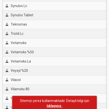
Synulox Lc
Synulox Tablet
Teknomax
Triold Lc
Vetamoks
Vetamoks %50
Vetamoks La
Veyxyl %20
Vilacol
Vilamoks 80
Vilamoks La
Sitemiz çerez kullanmaktadır. Detaylı bilgi için
tıklayınız.
Vimisin-K %80