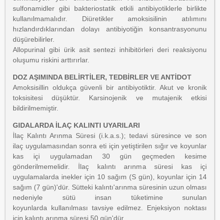
sulfonamidler gibi bakteriostatik etkili antibiyotiklerle birlikte
kullanılmamalıdır. Diüretikler amoksisilinin atılımını
hızlandırdıklarından dolayı antibiyotiğin konsantrasyonunu
düşürebilirler.
Allopurinal gibi ürik asit sentezi inhibitörleri deri reaksiyonu
oluşumu riskini arttırırlar.
DOZ AŞIMINDA BELİRTİLER, TEDBİRLER VE ANTİDOT
Amoksisillin oldukça güvenli bir antibiyotiktir. Akut ve kronik
toksisitesi düşüktür. Karsinojenik ve mutajenik etkisi
bildirilmemiştir.
GIDALARDA İLAÇ KALINTI UYARILARI
İlaç Kalıntı Arınma Süresi (i.k.a.s.); tedavi süresince ve son
ilaç uygulamasından sonra eti için yetiştirilen sığır ve koyunlar
kas içi uygulamadan 30 gün geçmeden kesime
gönderilmemelidir. İlaç kalıntı arınma süresi kas içi
uygulamalarda inekler için 10 sağım (S gün), koyunlar için 14
sağım (7 gün)'dür. Sütteki kalıntı'arınma süresinin uzun olması
nedeniyle sütü insan tüketimine sunulan
koyunlarda kullanılması tavsiye edilmez. Enjeksiyon noktası
için kalıntı arınma süresi 50 gün'dür.