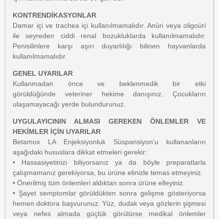
KONTRENDİKASYONLAR
Damar içi ve trachea içi kullanılmamalıdır. Anüri veya oligoüri
ile seyreden ciddi renal bozukluklarda kullanılmamalıdır.
Penisilinlere karşı aşırı duyarlılığı bilinen hayvanlarda
kullanılmamalıdır.
GENEL UYARILAR
Kullanmadan önce ve beklenmedik bir etki
görüldüğünde veteriner hekime danışınız. Çocukların
ulaşamayacağı yerde bulundurunuz.
UYGULAYICININ ALMASI GEREKEN ÖNLEMLER VE
HEKİMLER İÇİN UYARILAR
Betamox LA Enjeksiyonluk Süspansiyon'u kullananların
aşağıdaki hususlara dikkat etmeleri gerekir:
• Hassasiyetinizi biliyorsanız ya da böyle preparatlarla
çalışmamanız gerekiyorsa, bu ürüne elinizle temas etmeyiniz.
• Önerilmiş tüm önlemleri aldıktan sonra ürüne elleyiniz.
• Şayet semptomlar görüldükten sonra gelişme gösteriyorsa
hemen doktora başvurunuz. Yüz, dudak veya gözlerin şişmesi
veya nefes almada güçlük görülürse medikal önlemler