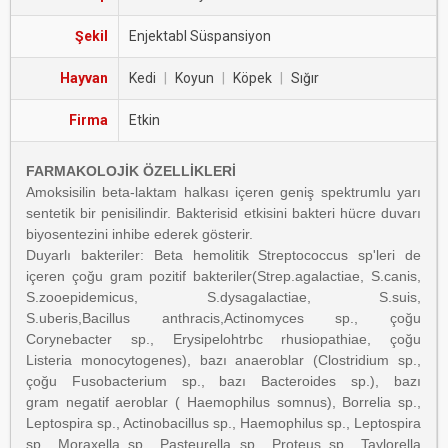
Şekil
Enjektabl Süspansiyon
Hayvan
Kedi
|
Koyun
|
Köpek
|
Sığır
Firma
Etkin
FARMAKOLOJİK ÖZELLİKLERİ
Amoksisilin beta-laktam halkası içeren geniş spektrumlu yarı
sentetik bir penisilindir. Bakterisid etkisini bakteri hücre duvarı
biyosentezini inhibe ederek gösterir.
Duyarlı bakteriler: Beta hemolitik Streptococcus sp'leri de
içeren çoğu gram pozitif bakteriler(Strep.agalactiae, S.canis,
S.zooepidemicus, S.dysagalactiae, S.suis,
S.uberis,Bacillus anthracis,Actinomyces sp., çoğu
Corynebacter sp., Erysipelohtrbc rhusiopathiae, çoğu
Listeria monocytogenes), bazı anaeroblar (Clostridium sp.,
çoğu Fusobacterium sp., bazı Bacteroides sp.), bazı
gram negatif aeroblar ( Haemophilus somnus), Borrelia sp.,
Leptospira sp., Actinobacillus sp., Haemophilus sp., Leptospira
sp., Moraxella sp., Pasteurella sp., Proteus sp., Taylorella