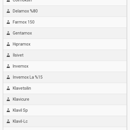
Colmoksin
Delamox %80
Farmox 150
Gentamox
Hıpramox
İlsivet
Invemox
İnvemox La %15
Klavetsilin
Klavicure
Klavil Sp
Klavil-Lc