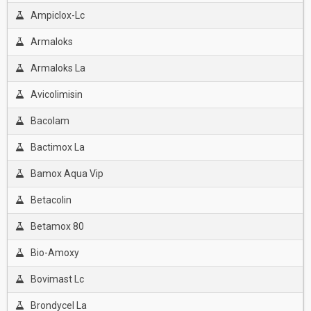
Ampiclox-Lc
Armaloks
Armaloks La
Avicolimisin
Bacolam
Bactimox La
Bamox Aqua Vip
Betacolin
Betamox 80
Bio-Amoxy
Bovimast Lc
Brondycel La