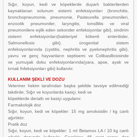
Sığır, koyun, kedi ve köpeklerde duyarlı bakterilerden
kaynaklanan solunum sistemi enfeksiyonları
(bronchitis,
bronchopneumonie, pneumonie, Pasteurella pneumonileri,
enzootik pneumoniler, laryngitis,
tonsillitis ve viral
pneumonilere eşlik eden sekonder enfeksiyonlar gibi), sindirim
sistemi
enfeksiyonları(bakteriyel kökenli enteritisler,
Salmonellosis gibi), ürogenital sistem
enfeksiyonlarında
(cystitis, nephritis ve pyelonephritis gibi),
yavru ve genç hayvanların septisemi ve Colibasillosisinde
ve
yumuşak doku enfeksiyonlarında(yara, apse, ayak ve
tırnak fnfeksiyonları gibi) kullanılır.
KULLANIM ŞEKLİ VE DOZU
Veteriner hekim tarafından başka şekilde tavsiye
edilmediği
takdirde; Sığır ve koyunlarda kasiçi, kedi ve
köpeklerde derialtı ve kasiçi uygulanır.
Farmakolojik doz
Sığır, koyun, kedi ve köpekler: 15 mg amoksisilin / kg canlı
ağırlıktır.
Pratik doz
Sığır, koyun, kedi ve köpekler: 1 ml Betamox LA / 10 kg canlı