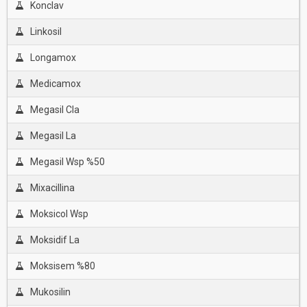
Konclav
Linkosil
Longamox
Medicamox
Megasil Cla
Megasil La
Megasil Wsp %50
Mixacillina
Moksicol Wsp
Moksidif La
Moksisem %80
Mukosilin