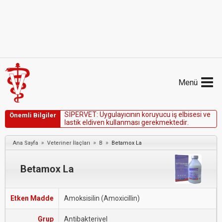
Menü
S
İ
P
E
R
V
E
T
:
U
y
g
u
l
a
y
ı
c
ı
n
ı
n
k
o
r
u
y
u
c
u
i
ş
e
l
b
i
s
e
s
i
v
e
Önemli Bilgiler
l
a
s
t
i
k
e
l
d
i
v
e
n
k
u
l
l
a
n
m
a
s
ı
g
e
r
e
k
m
e
k
t
e
d
i
r
.
»
»
»
Ana Sayfa
Veteriner İlaçları
B
Betamox La
Betamox La
Etken Madde
Amoksisilin (Amoxicillin)
Grup
Antibakteriyel