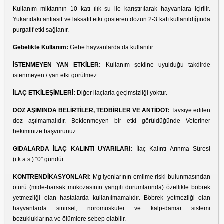
Kullanım miktarının 10 katı ılık su ile karıştırılarak hayvanlara içirilir.
Yukarıdaki antiasit ve laksatif etki gösteren dozun 2-3 katı kullanıldığında
purgatif etki sağlanır.
Gebelikte Kullanım:
Gebe hayvanlarda da kullanılır.
İSTENMEYEN YAN ETKİLER:
Kullanım şekline uyulduğu takdirde
istenmeyen / yan etki görülmez.
İLAÇ ETKİLEŞİMLERİ:
Diğer ilaçlarla geçimsizliği yoktur.
DOZ AŞIMINDA BELİRTİLER, TEDBİRLER VE ANTİDOT:
Tavsiye edilen
doz aşılmamalıdır. Beklenmeyen bir etki görüldüğünde Veteriner
hekiminize başvurunuz.
GIDALARDA İLAÇ KALINTI
UYARILARI:
İlaç Kalıntı Arınma Süresi
(i.k.a.s.) “0” gündür.
KONTRENDİKASYONLARI:
Mg iyonlarının emilme riski bulunmasından
ötürü (mide-barsak mukozasının yangılı durumlarında) özellikle böbrek
yetmezliği olan hastalarda kullanılmamalıdır. Böbrek yetmezliği olan
hayvanlarda sinirsel, nöromuskuler ve kalp-damar sistemi
bozukluklarına ve ölümlere sebep olabilir.