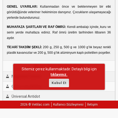
GENEL UYARILAR:
Kullanmadan önce ve beklenmeyen bir etki
görüldüğünde veteriner hekiminize danışınız. Çocukların ulaşamayacağı
yerlerde bulundurunuz.
MUHAFAZA ŞARTLARI VE RAF
ÖMRÜ:
Kendi ambalajı içinde, kuru ve
serin yerde muhafaza ediniz. Raf ömrü üretim tarihinden itibaren 36
aydır.
TİCARİ TAKDİM ŞEKLİ:
200 g, 250 g, 500 g ve 1000 g’lık beyaz renkli
plastik kavanozlar ve 200 g, 500 g’lık alüminyum kaplı polietilen poşetler.
Aynı Etken Maddeli İlaçlar
Sitemiz çerez kullanmaktadır. Detaylı bilgi için
tıklayınız.
Magnesie Calsine
Kabul Et
Oxtra Long Acting
Üniversal Antidot
2026 © Vetilac.com
Kullanıcı Sözleşmesi
İletişim