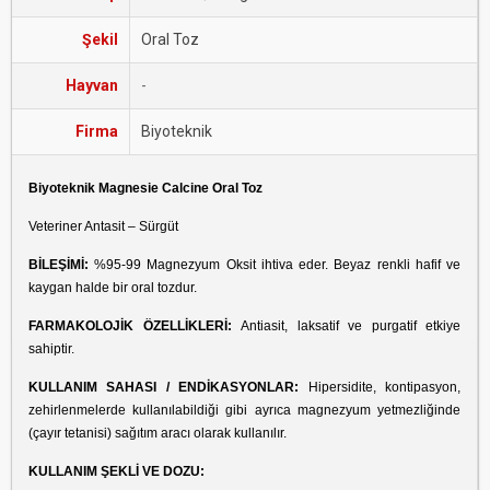
Şekil
Oral Toz
Hayvan
-
Firma
Biyoteknik
Biyoteknik Magnesie Calcine Oral Toz
Veteriner Antasit – Sürgüt
BİLEŞİMİ:
%95-99 Magnezyum Oksit ihtiva eder. Beyaz renkli hafif ve
kaygan halde bir oral tozdur.
FARMAKOLOJİK ÖZELLİKLERİ:
Antiasit, laksatif ve purgatif etkiye
sahiptir.
KULLANIM SAHASI / ENDİKASYONLAR:
Hipersidite, kontipasyon,
zehirlenmelerde kullanılabildiği gibi ayrıca magnezyum yetmezliğinde
(çayır tetanisi) sağıtım aracı olarak kullanılır.
KULLANIM ŞEKLİ VE DOZU: