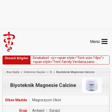
Menü
S
i
n
a
k
a
l
s
e
t
:
<
p
>
<
s
p
a
n
s
t
y
l
e
=
"
f
o
n
t
-
s
i
z
e
:
1
4
p
x
"
>
Önemli Bilgiler
<
s
p
a
n
s
t
y
l
e
=
"
f
o
n
t
-
f
a
m
i
l
y
:
V
e
r
d
a
n
a
,
s
a
n
s
-
s
e
r
i
f
"
>
C
i
n
a
c
a
l
c
e
t
,
k
ö
p
e
k
l
e
r
d
e
h
i
p
e
r
p
a
r
a
t
i
r
o
i
d
i
z
m
i
n
t
ı
b
b
i
t
e
d
a
v
i
s
i
n
d
e
»
»
»
Ana Sayfa
Veteriner İlaçları
B
Biyoteknik Magnesie Calcine
k
u
l
l
a
n
ı
l
m
ı
ş
t
ı
r
.
<
/
s
p
a
n
>
<
/
s
p
a
n
>
<
/
p
>
Biyoteknik Magnesie Calcine
Etken Madde
Magnezyum Oksit
Grup
Antiasit
|
Sürgüt