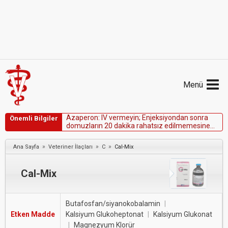
Menü
A
z
a
p
e
r
o
n
:
I
V
v
e
r
m
e
y
i
n
;
E
n
j
e
k
s
i
y
o
n
d
a
n
s
o
n
r
a
Önemli Bilgiler
d
o
m
u
z
l
a
r
ı
n
2
0
d
a
k
i
k
a
r
a
h
a
t
s
ı
z
e
d
i
l
m
e
m
e
s
i
n
e
i
z
i
n
v
e
r
i
n
.
»
»
»
Ana Sayfa
Veteriner İlaçları
C
Cal-Mix
Cal-Mix
Butafosfan/siyanokobalamin
|
Etken Madde
Kalsiyum Glukoheptonat
|
Kalsiyum Glukonat
|
Magnezyum Klorür