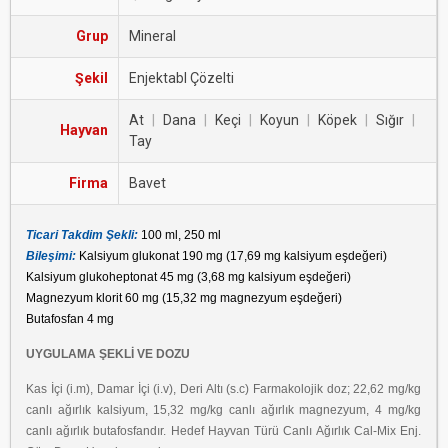
Grup
Mineral
Şekil
Enjektabl Çözelti
At
|
Dana
|
Keçi
|
Koyun
|
Köpek
|
Sığır
|
Hayvan
Tay
Firma
Bavet
Ticari Takdim Şekli:
100 ml, 250 ml
Bileşimi:
Kalsiyum glukonat 190 mg (17,69 mg kalsiyum eşdeğeri)
Kalsiyum glukoheptonat 45 mg (3,68 mg kalsiyum eşdeğeri)
Magnezyum klorit 60 mg (15,32 mg magnezyum eşdeğeri)
Butafosfan 4 mg
UYGULAMA ŞEKLİ VE DOZU
Kas İçi (i.m), Damar İçi (i.v), Deri Altı (s.c) Farmakolojik doz; 22,62 mg/kg
canlı ağırlık kalsiyum, 15,32 mg/kg canlı ağırlık magnezyum, 4 mg/kg
canlı ağırlık butafosfandır. Hedef Hayvan Türü Canlı Ağırlık Cal-Mix Enj.