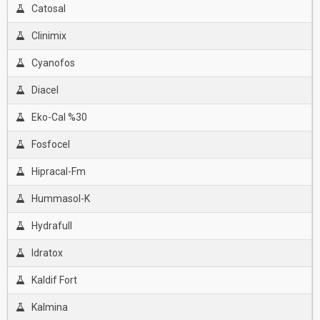
Catosal
Clinimix
Cyanofos
Diacel
Eko-Cal %30
Fosfocel
Hipracal-Fm
Hummasol-K
Hydrafull
Idratox
Kaldif Fort
Kalmina