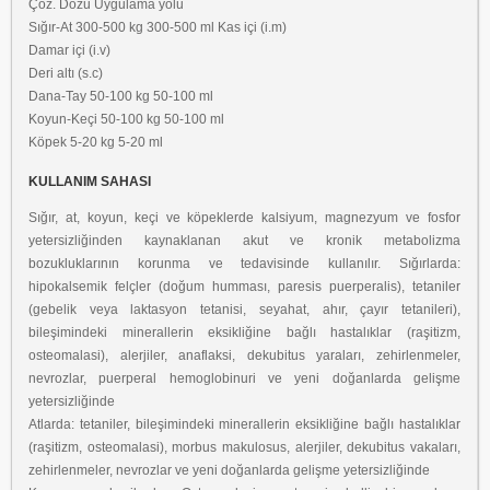
Çöz. Dozu Uygulama yolu
Sığır-At 300-500 kg 300-500 ml Kas içi (i.m)
Damar içi (i.v)
Deri altı (s.c)
Dana-Tay 50-100 kg 50-100 ml
Koyun-Keçi 50-100 kg 50-100 ml
Köpek 5-20 kg 5-20 ml
KULLANIM SAHASI
Sığır, at, koyun, keçi ve köpeklerde kalsiyum, magnezyum ve fosfor
yetersizliğinden kaynaklanan akut ve kronik metabolizma
bozukluklarının korunma ve tedavisinde kullanılır. Sığırlarda:
hipokalsemik felçler (doğum humması, paresis puerperalis), tetaniler
(gebelik veya laktasyon tetanisi, seyahat, ahır, çayır tetanileri),
bileşimindeki minerallerin eksikliğine bağlı hastalıklar (raşitizm,
osteomalasi), alerjiler, anaflaksi, dekubitus yaraları, zehirlenmeler,
nevrozlar, puerperal hemoglobinuri ve yeni doğanlarda gelişme
yetersizliğinde
Atlarda: tetaniler, bileşimindeki minerallerin eksikliğine bağlı hastalıklar
(raşitizm, osteomalasi), morbus makulosus, alerjiler, dekubitus vakaları,
zehirlenmeler, nevrozlar ve yeni doğanlarda gelişme yetersizliğinde