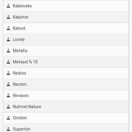
Kalsimeks
Kalsimin
Katovil
Licvite
Metafix
Metasol % 10
Neatox
Neoton
Novacoc
Nutrıvet Nature
Ornıton
Superton