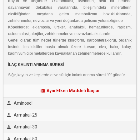
Koyun ve keçilerde: Osteomalasi, asetonuri, belli bir nedene
dayanmayan dekubitus yaralarında, bileşimindeki minerallerin
eksikliğinden meydana gelen metabolizma bozukluklarında,
zehirlenmeler, nevrozlar ve yeni doğanlarda gelişme yetersizliğinde
Köpeklerde: eklampsia, urtiker, anaflaksi, hematurilerde, raşitizm,
osteomalasi, alerjiler, zehirlenmeler ve nevrozlarda kullanılır.
Genel olarak tüm hedef türlerde kloroform, karbontetraklorür, organik
fosforlu insektisitler başta olmak üzere kurşun, civa, bakır, kalay,
kadmiyum gibi metallerden kaynaklanan zehirlenmelerde kullanılır.
İLAÇ KALINTI ARINMA SÜRESİ
Sığır, koyun ve keçilerde et ve süt için kalıntı arınma süresi “0” gündür.
Aynı Etken Maddeli İlaçlar
Aminosol
Armakal-25
Armakal-30
Armakal-50