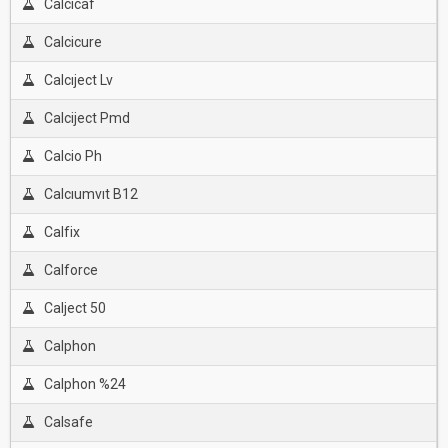
Calcicaf
Calcicure
Calcıject Lv
Calciject Pmd
Calcio Ph
Calcıumvıt B12
Calfix
Calforce
Calject 50
Calphon
Calphon %24
Calsafe