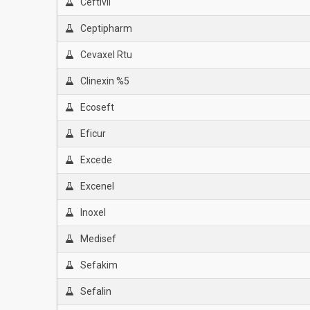
Ceftivil
Ceptipharm
Cevaxel Rtu
Clinexin %5
Ecoseft
Eficur
Excede
Excenel
Inoxel
Medisef
Sefakim
Sefalin