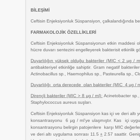
BİLEŞİMİ
Ceftisin Enjeksiyonluk Süspansiyon, çalkalandığında bey
FARMAKOLOJİK ÖZELLİKLERİ
Ceftisin Enjeksiyonluk Süspansiyonun etkin maddesi olan
hücre duvarı sentezini engelleyerek bakterisit etkinlik g
Duyarlılığın yüksek olduğu bakteriler (MIC < 2 µg / m
antibakteriyel etkinliğe sahiptir. Gram negatif bakteril
Actinobacillus sp., Haemophilus sp., Pasteurella sp., Cl
Duyarlılığı orta derecede olan bakteriler (MIC 4 µg / m
Dirençli bakteriler (MIC > 8 µg / ml):
Acinetobacter sp.,
Staphylococcus aureus suşları.
Ceftisin Enjeksiyonluk Süspansiyon kas içi ve deri altı
konsantrasyonu 6 µg / ml’ye ulaşmıştır. Kas içi uyg
konsantrasyonu belirgin patojenlere karşı MIC değerler
ve deri altı uygulama sonrası 11.5
+
2.57 saattir. Geni