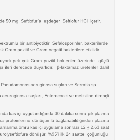
nde 50 mg Seftiofur’a eşdeğer Seftiofur HCI içerir.
trumlu bir antibiyotiktir. Sefalosporinler, bakterilerde
ok Gram pozitif ve Gram negatif bakterilere etkilidir.
 duyarlı pek çok Gram pozitif bakteriler üzerinde güçlü
rşı ileri derecede duyarlıdır. β-laktamaz üretenler dahil
ı Pseudomonas aeruginosa suşları ve Serratia sp.
aeuroginosa suşları, Enterococci ve metisiline dirençli
ozunda kas içi uygulandığında 30 dakika sonra pik plazma
ma proteinlerine dönüşümlü bağlanabildiğinden plazma
 Yarılanma ömrü kas içi uygulama sonrası 12
+
2.63 saat
urolyseftiofura dönüşür. %95’i ilk 24 saatte, çoğunluğu