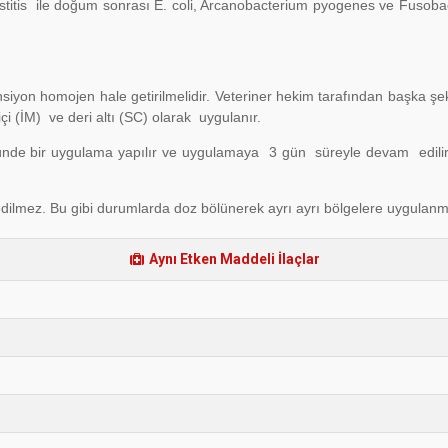
 mastitis ile doğum sonrası E. coli, Arcanobacterium pyogenes ve Fu
iyon homojen hale getirilmelidir. Veteriner hekim tarafından başka şeki
i (İM) ve deri altı (SC) olarak uygulanır.
 Günde bir uygulama yapılır ve uygulamaya 3 gün süreyle devam edili
edilmez. Bu gibi durumlarda doz bölünerek ayrı ayrı bölgelere uygulanm
Aynı Etken Maddeli İlaçlar