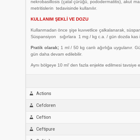
nekrobasillosis (çatal çürüğü, pododermatitis), akut
metritislerin tedavisinde kullanılır.
KULLANIM ŞEKLİ VE DOZU
Kullanmadan önce şişe kuvvetlice çalkalanarak, süspans
Süspansiyon sığırlara 1 mg / kg c.a. / gün dozda kas iç
Pratik olarak;
1 ml / 50 kg canlı ağırlığa uygulanır.
gün daha devam edilebilir.
Aynı bölgeye 10 ml’ den fazla enjekte edilmesi tavsiye 
Actions
Cefcloren
Ceftion
Ceftipure