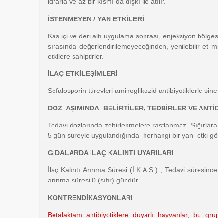
idrarla ve az bir kısmı da dışkı ile atılır.
İSTENMEYEN / YAN ETKİLERİ
Kas içi ve deri altı uygulama sonrası, enjeksiyon bölge
sırasında değerlendirilemeyeceğinden, yenilebilir et m
etkilere sahiptirler.
İLAÇ ETKİLEŞİMLERİ
Sefalosporin türevleri aminoglikozid antibiyotiklerle sinerj
DOZ AŞIMINDA BELİRTİLER, TEDBİRLER VE ANTİ
Tedavi dozlarında zehirlenmelere rastlanmaz. Sığırlara 
5 gün süreyle uygulandığında herhangi bir yan etki gö
GIDALARDA İLAÇ KALINTI UYARILARI
İlaç Kalıntı Arınma Süresi (İ.K.A.S.) ; Tedavi süresince
arınma süresi 0 (sıfır) gündür.
KONTRENDİKASYONLARI
Betalaktam antibiyotiklere duyarlı hayvanlar, bu gr