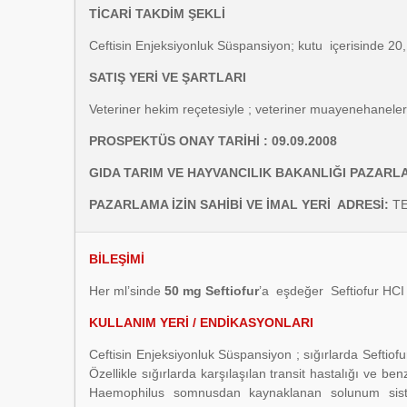
TİCARİ TAKDİM ŞEKLİ
Ceftisin Enjeksiyonluk Süspansiyon; kutu içerisinde 20,
SATIŞ YERİ VE ŞARTLARI
Veteriner hekim reçetesiyle ; veteriner muayenehaneler
PROSPEKTÜS ONAY TARİHİ : 09.09.2008
GIDA TARIM VE HAYVANCILIK BAKANLIĞI PAZARLAMA 
PAZARLAMA İZİN SAHİBİ VE İMAL YERİ ADRESİ
:
TE
BİLEŞİMİ
Her ml’sinde
50 mg Seftiofur
’a eşdeğer Seftiofur HCI 
KULLANIM YERİ / ENDİKASYONLARI
Ceftisin Enjeksiyonluk Süspansiyon ; sığırlarda Seftiof
Özellikle sığırlarda karşılaşılan transit hastalığı ve be
Haemophilus somnusdan kaynaklanan solunum siste