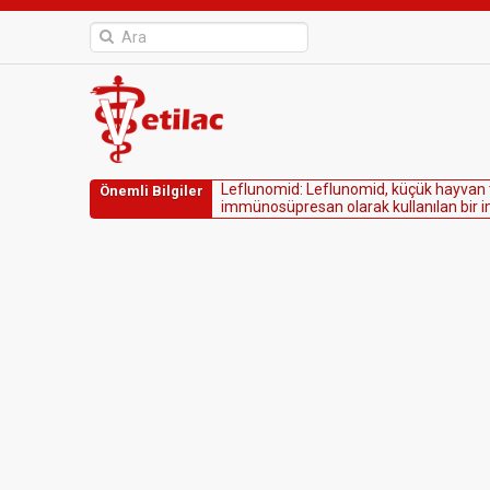
L
e
f
l
u
n
o
m
i
d
:
L
e
f
l
u
n
o
m
i
d
,
k
ü
ç
ü
k
h
a
y
v
a
n
Önemli Bilgiler
i
m
m
ü
n
o
s
ü
p
r
e
s
a
n
o
l
a
r
a
k
k
u
l
l
a
n
ı
l
a
n
b
i
r
i