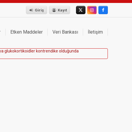
Giriş
Kayıt
r
Etken Maddeler
Veri Bankası
İletişim
y
a
g
l
u
k
o
k
o
r
t
i
k
o
i
d
l
e
r
k
o
n
t
r
e
n
d
i
k
e
o
l
d
u
ğ
u
n
d
a