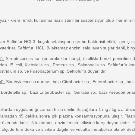
az - krem renkli, kullanıma hazır steril bir süspansiyon olup her ml’si
 Seftiofur HCI 3. kuşak sefalosporin grubu bakterisit etkili, geniş spek
österirler. Seftiofur HCI, β-laktamaz enzimi salgılayan suşlar dahil, birç
l):
Streptecoccus sp. (enterekoklar hariç), özellikle benzil penisiline
erden E. coli, Klebsiella sp., Proteus sp., Salmonella sp. Seftiofur’a ka
ostridium sp. ve Fusobacterium sp. Seftiofur’a duyarlıdır.
l):
Staphylococcus aureus, bazı Citrobacter sp., Enterobacter sp., baz
 Bordetella sp., bazı Enterobacter sp., Serratia sp., bazı Pseudomonas 
 yollardan uygulandığı zaman hızla emilir. Buzağılara 1 mg / kg c.a. d
ulamadan 45 dakika sonra pik plazma konsantrasyonuna ulaşır. Plaz
 üzerinde kalır. β-laktamaz enzimlerinin etkisine karşı dayanıklıdır.
ş ölçüde tüm doku ve sıvılara dağılır ve vücutta metabolize olarak desf