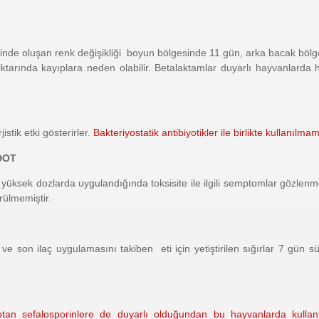
sinde oluşan renk değişikliği boyun bölgesinde 11 gün, arka bacak bölge
iktarında kayıplara neden olabilir. Betalaktamlar duyarlı hayvanlarda
istik etki gösterirler.
Bakteriyostatik antibiyotikler ile birlikte kullanılmam
DOT
yüksek dozlarda uygulandığında toksisite ile ilgili semptomlar gözlenm
rülmemiştir.
 ve son ilaç uygulamasını takiben eti için yetiştirilen sığırlar 7 gün s
uptan sefalosporinlere de duyarlı olduğundan bu hayvanlarda kulla