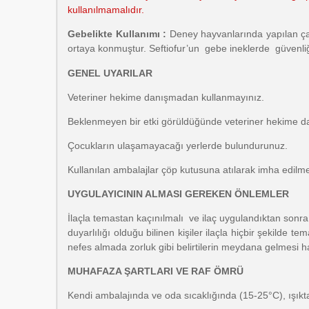
kullanılmamalıdır.
Gebelikte Kullanımı :
Deney hayvanlarında yapılan ça
ortaya konmuştur. Seftiofur’un gebe ineklerde güvenliği 
GENEL UYARILAR
Veteriner hekime danışmadan kullanmayınız.
Beklenmeyen bir etki görüldüğünde veteriner hekime da
Çocukların ulaşamayacağı yerlerde bulundurunuz.
Kullanılan ambalajlar çöp kutusuna atılarak imha edilmel
UYGULAYICININ ALMASI GEREKEN ÖNLEMLER
İlaçla temastan kaçınılmalı ve ilaç uygulandıktan sonra 
duyarlılığı olduğu bilinen kişiler ilaçla hiçbir şekilde
nefes almada zorluk gibi belirtilerin meydana gelmesi ha
MUHAFAZA ŞARTLARI VE RAF ÖMRÜ
Kendi ambalajında ve oda sıcaklığında (15-25°C), ışıkta