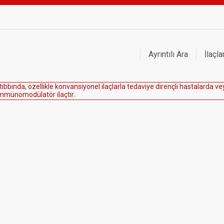
Ayrıntılı Ara
İlaçla
t
ı
b
b
ı
n
d
a
,
ö
z
e
l
l
i
k
l
e
k
o
n
v
a
n
s
i
y
o
n
e
l
i
l
a
ç
l
a
r
l
a
t
e
d
a
v
i
y
e
d
i
r
e
n
ç
l
i
h
a
s
t
a
l
a
r
d
a
v
e
m
m
ü
n
o
m
o
d
ü
l
a
t
ö
r
i
l
a
ç
t
ı
r
.