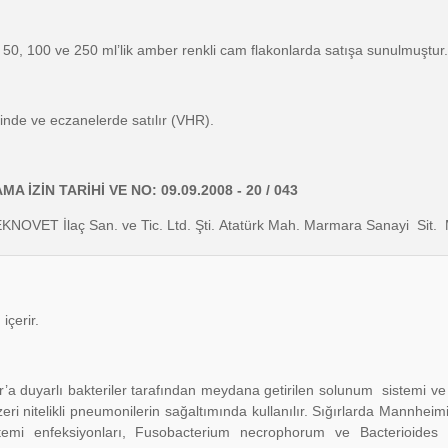
 50, 100 ve 250 ml’lik amber renkli cam flakonlarda satışa sunulmuştur.
inde ve eczanelerde satılır (VHR).
İZİN TARİHİ VE NO: 09.09.2008 - 20 / 043
KNOVET İlaç San. ve Tic. Ltd. Şti. Atatürk Mah. Marmara Sanayi S
içerir.
ur’a duyarlı bakteriler tarafından meydana getirilen solunum sistemi v
nzeri nitelikli pneumonilerin sağaltımında kullanılır. Sığırlarda Mannhei
mi enfeksiyonları, Fusobacterium necrophorum ve Bacterioides m