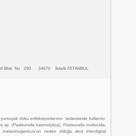
it. M Blok No : 290 34670 İkitelli /İSTANBUL
e yumuşak doku enfeksiyonlarının tedavisinde kullanılır.
mia sp. (Pasteurella haemolytica), Pasteurella multocida,
elaninogenicus’un neden olduğu akut interdigital