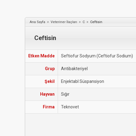
»
»
»
Ana Sayfa
Veteriner İlaçları
C
Ceftisin
Ceftisin
Etken Madde
Seftiofur Sodyum (Ceftiofur Sodium)
Grup
Antibakteriyel
Şekil
Enjektabl Süspansiyon
Hayvan
Sığır
Firma
Teknovet