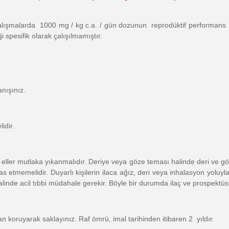
lışmalarda 1000 mg / kg c.a. / gün dozunun reprodüktif performans üz
spesifik olarak çalışılmamıştır.
nışınız.
idir.
eller mutlaka yıkanmalıdır. Deriye veya göze teması halinde deri ve gözl
 temas etmemelidir. Duyarlı kişilerin ilaca ağız, deri veya inhalasyon yo
linde acil tıbbi müdahale gerekir. Böyle bir durumda ilaç ve prospektüsü
n koruyarak saklayınız. Raf ömrü, imal tarihinden itibaren 2 yıldır.