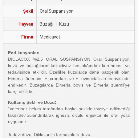
Şekil
Oral Süspansiyon
Hayvan
Buzağı
|
Kuzu
Firma
Medicavet
Endikasyonları:
DICLACOX %2,5 ORAL SÜSPANSİYON Oral Süspansiyon
kuzu ve buzağıların koksidiyoz hastalığından korunması ve
tedavisinde etkilidir. Özellikle kuzularda daha patojenik olan
Eimeria türlerinin: E. crandalis ve E. ovinoidalis’in tedavisinde
endikedir. Buzağılarda Eimeria bovis ve Eimeria zuernii’ye
karşı etkilidir.
Kullanış Şekli ve Dozu:
“Veteriner hekim tarafından başka şekilde tavsiye edilmediği
takdirde.”Sulandırılarak iğnesiz ölçülü enjektör ile oral yolla
uygulanır.
Tedavi dozu: Diklazurilin farmakolojik dozu: