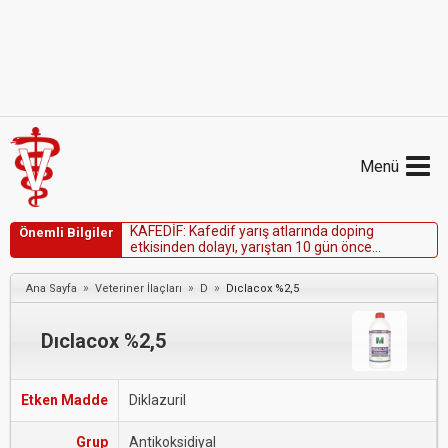
Menü
K
A
F
E
D
İ
F
:
K
a
f
e
d
i
f
y
a
r
ı
ş
a
t
l
a
r
ı
n
d
a
d
o
p
i
n
g
Önemli Bilgiler
e
t
k
i
s
i
n
d
e
n
d
o
l
a
y
ı
,
y
a
r
ı
ş
t
a
n
1
0
g
ü
n
ö
n
c
e
u
y
g
u
l
a
m
a
y
a
s
o
n
v
e
r
i
l
m
e
l
i
d
i
r
.
»
»
»
Ana Sayfa
Veteriner İlaçları
D
Dıclacox %2,5
Dıclacox %2,5
Etken Madde
Diklazuril
Grup
Antikoksidiyal