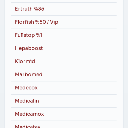
Ertruth %35
Florfish %50 / Vip
Fullstop %1
Hepaboost
Klormid
Marbomed
Medecox
Medicalin
Medicamox
Medicatay