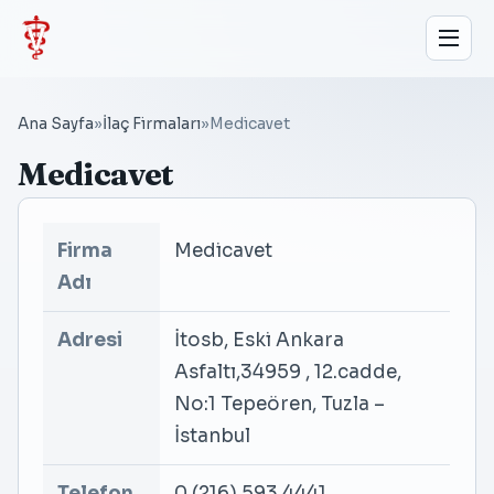
Ana Sayfa
»
İlaç Firmaları
»
Medicavet
Medicavet
Firma
Medicavet
Adı
Adresi
İtosb, Eski Ankara
Asfaltı,34959 , 12.cadde,
No:1 Tepeören, Tuzla –
İstanbul
Telefon
0 (216) 593 4441