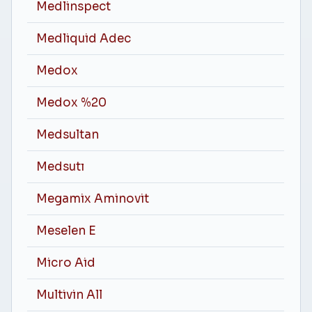
Medlinspect
Medliquid Adec
Medox
Medox %20
Medsultan
Medsutı
Megamix Aminovit
Meselen E
Micro Aid
Multivin All