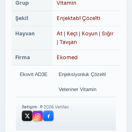
Grup
Vitamin
Şekil
Enjektabl Çözelti
Hayvan
At
|
Keçi
|
Koyun
|
Sığır
|
Tavşan
Firma
Ekomed
Ekovit AD3E
Enjeksiyonluk Çözelti
Veteriner Vitamin
İletişim
·
© 2026 Vetilac