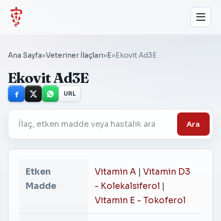
Ana Sayfa
»
Veteriner İlaçları
»
E
»
Ekovit Ad3E
Ekovit Ad3E
URL
Ara
Etken
Vitamin A
|
Vitamin D3
Madde
- Kolekalsiferol
|
Vitamin E - Tokoferol