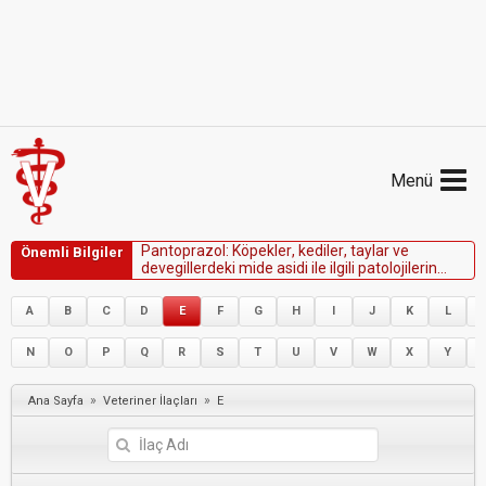
Menü
P
a
n
t
o
p
r
a
z
o
l
:
K
ö
p
e
k
l
e
r
,
k
e
d
i
l
e
r
,
t
a
y
l
a
r
v
e
Önemli Bilgiler
d
e
v
e
g
i
l
l
e
r
d
e
k
i
m
i
d
e
a
s
i
d
i
i
l
e
i
l
g
i
l
i
p
a
t
o
l
o
j
i
l
e
r
i
n
t
e
d
a
v
i
s
i
n
d
e
v
e
y
a
ö
n
l
e
n
m
e
s
i
n
d
e
f
a
y
d
a
l
ı
o
l
a
b
i
l
i
r
.
A
B
C
D
E
F
G
H
I
J
K
L
N
O
P
Q
R
S
T
U
V
W
X
Y
»
»
Ana Sayfa
Veteriner İlaçları
E