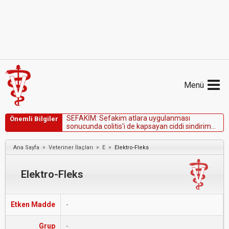
Menü
S
E
F
A
K
İ
M
:
S
e
f
a
k
i
m
a
t
l
a
r
a
u
y
g
u
l
a
n
m
a
s
ı
Önemli Bilgiler
s
o
n
u
c
u
n
d
a
c
o
l
i
t
i
s
'
i
d
e
k
a
p
s
a
y
a
n
c
i
d
d
i
s
i
n
d
i
r
i
m
s
i
s
t
e
m
i
b
o
z
u
k
l
u
k
l
a
r
ı
n
a
y
o
l
a
ç
a
b
i
l
i
r
.
»
»
»
Ana Sayfa
Veteriner İlaçları
E
Elektro-Fleks
Elektro-Fleks
Etken Madde
-
Grup
-