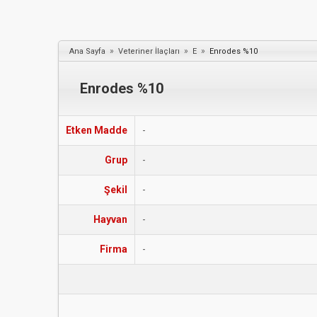
»
»
»
Ana Sayfa
Veteriner İlaçları
E
Enrodes %10
Enrodes %10
Etken Madde
-
Grup
-
Şekil
-
Hayvan
-
Firma
-