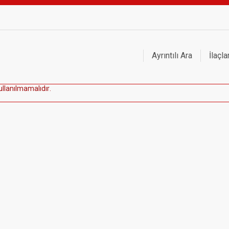
Ayrıntılı Ara
İlaçla
u
l
l
a
n
ı
l
m
a
m
a
l
ı
d
ı
r
.