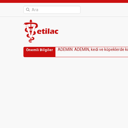
A
D
E
M
İ
N
:
A
D
E
M
İ
N
,
k
e
d
i
v
e
k
ö
p
e
k
l
e
r
d
e
k
Önemli Bilgiler