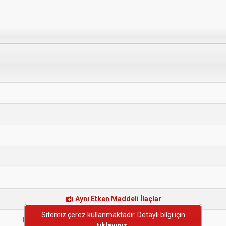
Aynı Etken Maddeli İlaçlar
Sitemiz çerez kullanmaktadır. Detaylı bilgi için
Bu etken maddeye sahip başka bir ilaç bulunmamaktadır.
tıklayınız.