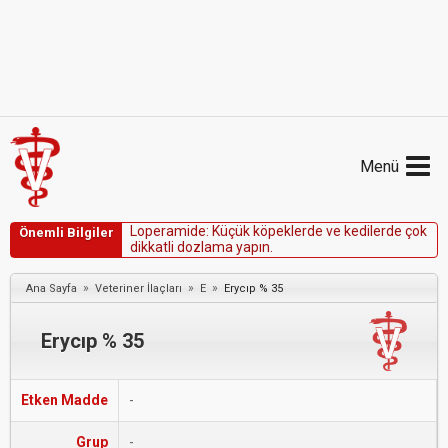
Menü
L
o
p
e
r
a
m
i
d
e
:
K
ü
ç
ü
k
k
ö
p
e
k
l
e
r
d
e
v
e
k
e
d
i
l
e
r
d
e
ç
o
k
Önemli Bilgiler
d
i
k
k
a
t
l
i
d
o
z
l
a
m
a
y
a
p
ı
n
.
»
»
»
Ana Sayfa
Veteriner İlaçları
E
Erycıp % 35
Erycıp % 35
Etken Madde
-
Grup
-