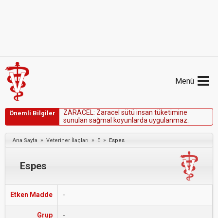
Menü
Z
A
R
A
C
E
L
:
Z
a
r
a
c
e
l
s
ü
t
ü
i
n
s
a
n
t
ü
k
e
t
i
m
i
n
e
Önemli Bilgiler
s
u
n
u
l
a
n
s
a
ğ
m
a
l
k
o
y
u
n
l
a
r
d
a
u
y
g
u
l
a
n
m
a
z
.
»
»
»
Ana Sayfa
Veteriner İlaçları
E
Espes
Espes
Etken Madde
-
Grup
-