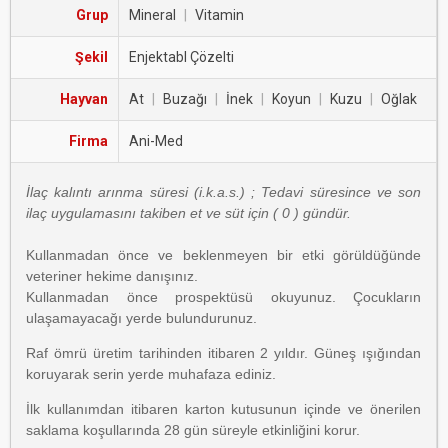
Grup
Mineral
|
Vitamin
Şekil
Enjektabl Çözelti
Hayvan
At
|
Buzağı
|
İnek
|
Koyun
|
Kuzu
|
Oğlak
Firma
Ani-Med
İlaç kalıntı arınma süresi (i.k.a.s.) ; Tedavi süresince ve son
ilaç uygulamasını takiben et ve süt için ( 0 ) gündür.
Kullanmadan önce ve beklenmeyen bir etki görüldüğünde
veteriner hekime danışınız.
Kullanmadan önce prospektüsü okuyunuz. Çocukların
ulaşamayacağı yerde bulundurunuz.
Raf ömrü üretim tarihinden itibaren 2 yıldır. Güneş ışığından
koruyarak serin yerde muhafaza ediniz.
İlk kullanımdan itibaren karton kutusunun içinde ve önerilen
saklama koşullarında 28 gün süreyle etkinliğini korur.