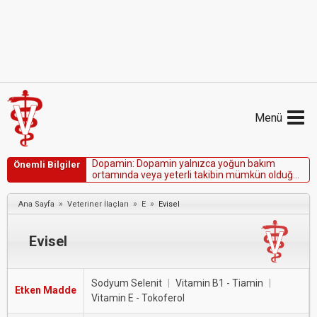
Menü
D
o
p
a
m
i
n
:
D
o
p
a
m
i
n
y
a
l
n
ı
z
c
a
y
o
ğ
u
n
b
a
k
ı
m
Önemli Bilgiler
o
r
t
a
m
ı
n
d
a
v
e
y
a
y
e
t
e
r
l
i
t
a
k
i
b
i
n
m
ü
m
k
ü
n
o
l
d
u
ğ
u
o
r
t
a
m
l
a
r
d
a
k
u
l
l
a
n
ı
l
m
a
l
ı
d
ı
r
.
»
»
»
Ana Sayfa
Veteriner İlaçları
E
Evisel
Evisel
Sodyum Selenit
|
Vitamin B1 - Tiamin
|
Etken Madde
Vitamin E - Tokoferol