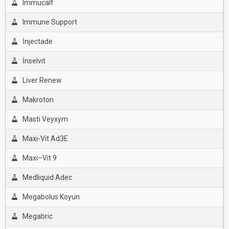
Immucalf
Immune Support
İnjectade
İnselvit
Liver Renew
Makroton
Masti Veyxym
Maxi-Vit Ad3E
Maxi–Vit 9
Medliquid Adec
Megabolus Koyun
Megabric