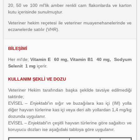
20, 50 ve 100 ml'lik amber renkli cam flakonlarda ve karton
kutu içerisinde sunulmuştur.
Veteriner hekim reçetesi ile veteriner muayenehanelerinde ve
eczanelerde satılır (VHR).
BİLEŞİMİ
Her ml’de;
Vitamin E 60 mg, Vitamin B1 40 mg, Sodyum
Selenit 1 mg
içerir.
KULLANIM ŞEKLİ VE DOZU
Veteriner Hekim tarafından başka şekilde tavsiye edilmediği
taktirde;
EVİSEL –
Enjektabl’
ın sığır ve buzağılara kas içi (IM) yolla
diğer hayvan türlerine kas içi veya deri altı yollardan 1,4 mg/kg
dozunda uygulanır.
EVİSEL –
Enjektabl’
ın çeşitli hayvan türlerine göre sağaltıcı ve
koruyucu dozları ise aşağıdaki tabloya göre uygulanır.