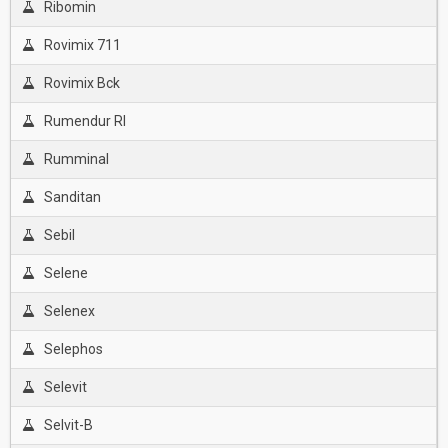
Ribomin
Rovimix 711
Rovimix Bck
Rumendur Rl
Rumminal
Sanditan
Sebil
Selene
Selenex
Selephos
Selevit
Selvit-B