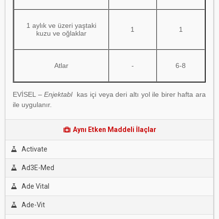
1 aylık ve üzeri yaştaki
1
1
kuzu ve oğlaklar
Atlar
-
6-8
EVİSEL –
Enjektabl
kas içi veya deri altı yol ile birer hafta ara
ile uygulanır.
Aynı Etken Maddeli İlaçlar
Activate
Ad3E-Med
Ade Vital
Ade-Vit