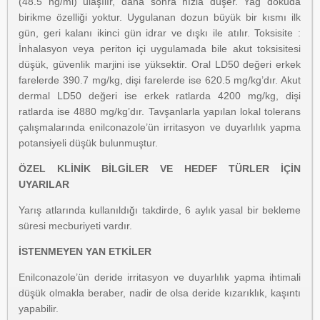
(48.5 ng/ml) ulaşılır, daha sonra hızla düşer. Yağ dokuda
birikme özelliği yoktur. Uygulanan dozun büyük bir kısmı ilk
gün, geri kalanı ikinci gün idrar ve dışkı ile atılır. Toksisite :
İnhalasyon veya periton içi uygulamada bile akut toksisitesi
düşük, güvenlik marjini ise yüksektir. Oral LD50 değeri erkek
farelerde 390.7 mg/kg, dişi farelerde ise 620.5 mg/kg’dır. Akut
dermal LD50 değeri ise erkek ratlarda 4200 mg/kg, dişi
ratlarda ise 4880 mg/kg’dır. Tavşanlarla yapılan lokal tolerans
çalışmalarında enilconazole’ün irritasyon ve duyarlılık yapma
potansiyeli düşük bulunmuştur.
ÖZEL KLİNİK BİLGİLER VE HEDEF TÜRLER İÇİN
UYARILAR
Yarış atlarında kullanıldığı takdirde, 6 aylık yasal bir bekleme
süresi mecburiyeti vardır.
İSTENMEYEN YAN ETKİLER
Enilconazole’ün deride irritasyon ve duyarlılık yapma ihtimali
düşük olmakla beraber, nadir de olsa deride kızarıklık, kaşıntı
yapabilir.