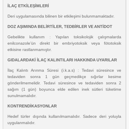
İLAÇ ETKİLEŞİMLERİ
Deri uygulamasında bilinen bir etkileşimi bulunmamaktadır.
DOZ AŞIMINDA BELİRTİLER, TEDBİRLER VE ANTİDOT
Gebelikte kullanım : Yapılan toksikolojik çalışmalarda
enilconazole’ün direkt bir embriyotoksik veya fötotoksik
etkisine rastlanmamıştır.
GIDALARDAKİ İLAÇ KALINTILARI HAKKINDA UYARILAR
İlaç Kalıntı Arınma Süresi (i.k.a.s) : Tedavi süresince ve
tedaviden sonra 1 gün geçmedikçe sığırlar kesime
gönderilmemelidir. Tedavi süresince ve tedaviden sonra 2
sağım (1 gün) boyunca elde edilen inek sütleri tüketime
sunulmamalıdır.
KONTRENDİKASYONLAR
Hedef türler dışında kullanılmamalıdır. Sadece deri yoluyla
uygulanmalıdır.