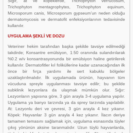
Sığır, at ve köpeklerde, Trichophyton verrucosum,
Trichophyton mentagrophytes, Trichophyton equinum,
Microsporum canis, Microsporum gypseum’un neden olduğu
dermatomycosis ve dermatofit enfeksiyonlarının tedavisinde
kullanılır.
UYGULAMA ŞEKLİ VE DOZU
Veteriner hekim tarafından başka şekilde tavsiye edilmediği
takdirde; Konsantre emülsiyon, 1:50 oranında sulandırılarak
%0.2 w/v konsantrasyonunda bir emülsiyon haline getirilerek
kullanılır. Dermatofitler kıl foliküllerine kadar uzanacağından ilk
önce bir fırça yardımı ile sert kabuklu bölgeler
uzaklaştırılmalıdır. İlk uygulamada ürünün, hayvanın tüm
vücuduna spreyle uygulanması tavsiye edilir; bu şekilde
subklinik lezyonlara da ulaşmak mümkün olur. Sığır:
Lezyonların yapısına göre, 3 gün arayla 3-4 uygulama yapılır.
Uygulama ya banyo tarzında ya da sprey tarzında yapılabilir.
At: Lezyonlu deri ve çevresi, 3 gün arayla 4 kez yıkanır.
Köpek: Hayvanlar 3 gün arayla 4 kez yıkanır. İlacın deriye
tamamen temasını sağlamak için, uygulama esnasında tüyler
çıkış yönünün aksine taranmalıdır. Uzun tüylü hayvanlarda,