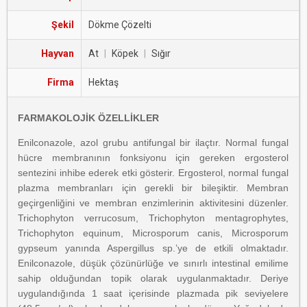
Şekil
Dökme Çözelti
Hayvan
At
|
Köpek
|
Sığır
Firma
Hektaş
FARMAKOLOJİK ÖZELLİKLER
Enilconazole, azol grubu antifungal bir ilaçtır. Normal fungal
hücre membranının fonksiyonu için gereken ergosterol
sentezini inhibe ederek etki gösterir. Ergosterol, normal fungal
plazma membranları için gerekli bir bileşiktir. Membran
geçirgenliğini ve membran enzimlerinin aktivitesini düzenler.
Trichophyton verrucosum, Trichophyton mentagrophytes,
Trichophyton equinum, Microsporum canis, Microsporum
gypseum yanında Aspergillus sp.’ye de etkili olmaktadır.
Enilconazole, düşük çözünürlüğe ve sınırlı intestinal emilime
sahip olduğundan topik olarak uygulanmaktadır. Deriye
uygulandığında 1 saat içerisinde plazmada pik seviyelere