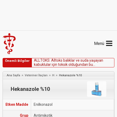
Menü
A
L
L
T
O
K
S
:
A
l
l
t
o
k
s
b
a
l
ı
k
l
a
r
v
e
s
u
d
a
y
a
ş
a
y
a
n
Önemli Bilgiler
k
a
b
u
k
l
u
l
a
r
i
ç
i
n
t
o
k
s
i
k
o
l
d
u
ğ
u
n
d
a
n
b
u
h
a
y
v
a
n
l
a
r
d
a
k
u
l
l
a
n
ı
l
m
a
m
a
l
ı
v
e
s
u
k
a
y
n
a
k
l
a
r
ı
n
a
k
a
r
ı
ş
t
ı
r
ı
l
m
a
m
a
l
ı
d
ı
r
.
K
u
l
l
a
n
ı
l
m
ı
ş
i
l
a
ç
a
r
t
ı
k
l
a
r
ı
v
e
»
»
»
Ana Sayfa
Veteriner İlaçları
H
Hekanazole %10
a
m
b
a
l
a
j
k
a
p
l
a
r
ı
d
e
r
e
,
g
ö
l
v
e
b
e
n
z
e
r
i
s
u
k
a
y
n
a
k
l
a
r
ı
n
a
d
ö
k
ü
l
m
e
m
e
l
i
d
i
r
.
C
o
l
l
i
e
ı
r
k
ı
k
ö
p
e
k
l
Hekanazole %10
Etken Madde
Enilkonazol
Grup
Antimikotik