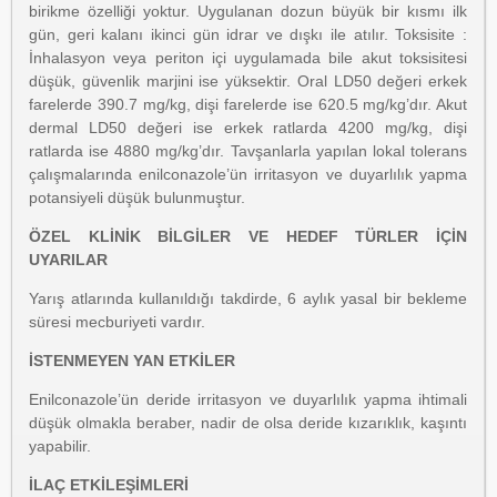
birikme özelliği yoktur. Uygulanan dozun büyük bir kısmı ilk
gün, geri kalanı ikinci gün idrar ve dışkı ile atılır. Toksisite :
İnhalasyon veya periton içi uygulamada bile akut toksisitesi
düşük, güvenlik marjini ise yüksektir. Oral LD50 değeri erkek
farelerde 390.7 mg/kg, dişi farelerde ise 620.5 mg/kg’dır. Akut
dermal LD50 değeri ise erkek ratlarda 4200 mg/kg, dişi
ratlarda ise 4880 mg/kg’dır. Tavşanlarla yapılan lokal tolerans
çalışmalarında enilconazole’ün irritasyon ve duyarlılık yapma
potansiyeli düşük bulunmuştur.
ÖZEL KLİNİK BİLGİLER VE HEDEF TÜRLER İÇİN
UYARILAR
Yarış atlarında kullanıldığı takdirde, 6 aylık yasal bir bekleme
süresi mecburiyeti vardır.
İSTENMEYEN YAN ETKİLER
Enilconazole’ün deride irritasyon ve duyarlılık yapma ihtimali
düşük olmakla beraber, nadir de olsa deride kızarıklık, kaşıntı
yapabilir.
İLAÇ ETKİLEŞİMLERİ