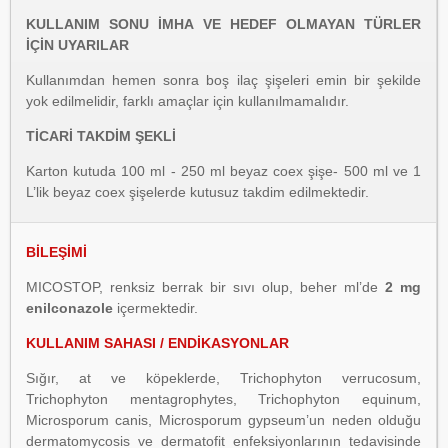
KULLANIM SONU İMHA VE HEDEF OLMAYAN TÜRLER
İÇİN UYARILAR
Kullanımdan hemen sonra boş ilaç şişeleri emin bir şekilde
yok edilmelidir, farklı amaçlar için kullanılmamalıdır.
TİCARİ TAKDİM ŞEKLİ
Karton kutuda 100 ml - 250 ml beyaz coex şişe- 500 ml ve 1
L’lik beyaz coex şişelerde kutusuz takdim edilmektedir.
BİLEŞİMİ
MICOSTOP, renksiz berrak bir sıvı olup, beher ml’de
2 mg
enilconazole
içermektedir.
KULLANIM SAHASI / ENDİKASYONLAR
Sığır, at ve köpeklerde, Trichophyton verrucosum,
Trichophyton mentagrophytes, Trichophyton equinum,
Microsporum canis, Microsporum gypseum’un neden olduğu
dermatomycosis ve dermatofit enfeksiyonlarının tedavisinde