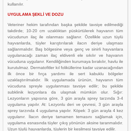
kullanılır.
UYGULAMA ŞEKLİ VE DOZU
Veteriner hekim tarafından başka şekilde tavsiye edilmediği
takdirde; 10-20 cm uzaklıktan püskürtülerek hayvanın tüm
vücudunun ilaç ile ıslanması sağlanır. Özellikle uzun tüylü
hayvanlarda, tüyler karıştırılarak ilacın deriye ulaşması
sağlanmalıdır. Baş bölgesine veya genç ve sinirli hayvanlara
uygulanacağı zaman ilaç eldivenli ele sıkılır ve hayvanın
vücuduna uygulanır. Kendiliğinden kurumaya bırakılır, havlu ile
kurutulmaz. Dermatofitler kıl foliküllerine kadar uzanacağından
ilk önce bir fırça yardımı ile sert kabuklu bölgeler
uzaklaştırılmalıdır. İlk uygulamada ürünün, hayvanın tüm
vücuduna spreyle uygulanması tavsiye edilir; bu şekilde
subklinik lezyonlara da ulaşmak mümkün olur. Sığır:
Lezyonların yapısına göre, 3 gün arayla sprey tarzında 3-4
uygulama yapılır. At: Lezyonlu deri ve çevresi, 3 gün arayla
sprey tarzında 4 uygulama yapılır. Köpek: 3 gün arayla 4 kez
uygulanır. İlacın deriye tamamen temasını sağlamak için,
uygulama esnasında tüyler çıkış yönünün aksine taranmalıdır.
Uzun tüylü hayvanlarda, tüylerin bir kesilmesi tavsiye edilir.