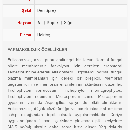
Şekil
Deri Sprey
Hayvan
At
|
Köpek
|
Sığır
Firma
Hektaş
FARMAKOLOJİK ÖZELLİKLER
Enilconazole, azol grubu antifungal bir ilaçtır. Normal fungal
hücre membranının fonksiyonu için gereken ergosterol
sentezini inhibe ederek etki gösterir. Ergosterol, normal fungal
plazma membranları için gerekli bir bileşiktir. Membran
geçirgenliğini ve membran enzimlerinin aktivitesini düzenler.
Trichophyton verrucosum, Trichophyton mentagrophytes,
Trichophyton equinum, Microsporum canis, Microsporum
gypseum yanında Aspergillus sp.’ye de etkili olmaktadır.
Enilconazole, düşük çözünürlüğe ve sınırlı intestinal emilime
sahip olduğundan topik olarak uygulanmaktadır. Deriye
uygulandığında 1 saat içerisinde plazmada pik seviyelere
(48.5 ng/ml) ulaşılır, daha sonra hızla düşer. Yağ dokuda