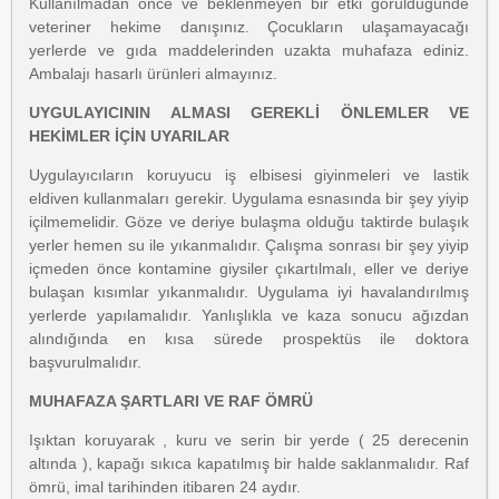
Kullanılmadan önce ve beklenmeyen bir etki görüldüğünde
veteriner hekime danışınız. Çocukların ulaşamayacağı
yerlerde ve gıda maddelerinden uzakta muhafaza ediniz.
Ambalajı hasarlı ürünleri almayınız.
UYGULAYICININ ALMASI GEREKLİ ÖNLEMLER VE
HEKİMLER İÇİN UYARILAR
Uygulayıcıların koruyucu iş elbisesi giyinmeleri ve lastik
eldiven kullanmaları gerekir. Uygulama esnasında bir şey yiyip
içilmemelidir. Göze ve deriye bulaşma olduğu taktirde bulaşık
yerler hemen su ile yıkanmalıdır. Çalışma sonrası bir şey yiyip
içmeden önce kontamine giysiler çıkartılmalı, eller ve deriye
bulaşan kısımlar yıkanmalıdır. Uygulama iyi havalandırılmış
yerlerde yapılamalıdır. Yanlışlıkla ve kaza sonucu ağızdan
alındığında en kısa sürede prospektüs ile doktora
başvurulmalıdır.
MUHAFAZA ŞARTLARI VE RAF ÖMRÜ
Işıktan koruyarak , kuru ve serin bir yerde ( 25 derecenin
altında ), kapağı sıkıca kapatılmış bir halde saklanmalıdır. Raf
ömrü, imal tarihinden itibaren 24 aydır.