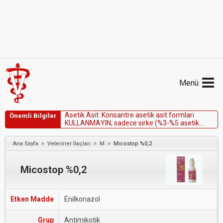
Menü
A
s
e
t
i
k
A
s
i
t
:
K
o
n
s
a
n
t
r
e
a
s
e
t
i
k
a
s
i
t
f
o
r
m
l
a
r
ı
Önemli Bilgiler
K
U
L
L
A
N
M
A
Y
I
N
;
s
a
d
e
c
e
s
i
r
k
e
(
%
3
-
%
5
a
s
e
t
i
k
a
s
i
t
)
k
u
l
l
a
n
ı
n
.
»
»
»
Ana Sayfa
Veteriner İlaçları
M
Micostop %0,2
Micostop %0,2
Etken Madde
Enilkonazol
Grup
Antimikotik