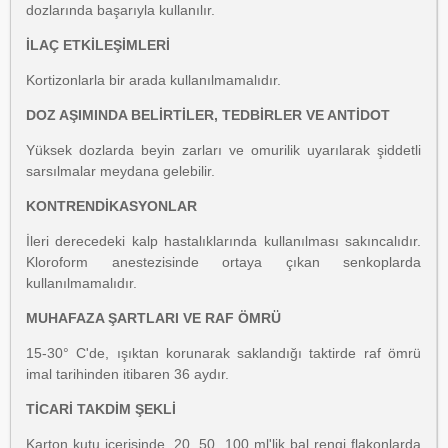
dozlarında başarıyla kullanılır.
İLAÇ ETKİLEŞİMLERİ
Kortizonlarla bir arada kullanılmamalıdır.
DOZ AŞIMINDA BELİRTİLER, TEDBİRLER VE ANTİDOT
Yüksek dozlarda beyin zarları ve omurilik uyarılarak şiddetli
sarsılmalar meydana gelebilir.
KONTRENDİKASYONLAR
İleri derecedeki kalp hastalıklarında kullanılması sakıncalıdır.
Kloroform anestezisinde ortaya çıkan senkoplarda
kullanılmamalıdır.
MUHAFAZA ŞARTLARI VE RAF ÖMRÜ
15-30° C'de, ışıktan korunarak saklandığı taktirde raf ömrü
imal tarihinden itibaren 36 aydır.
TİCARİ TAKDİM ŞEKLİ
Karton kutu içerisinde, 20, 50, 100 ml'lik bal rengi flakonlarda