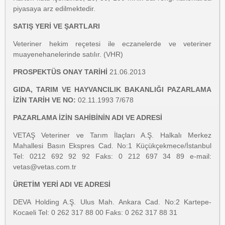
piyasaya arz edilmektedir.
SATIŞ YERİ VE ŞARTLARI
Veteriner hekim reçetesi ile eczanelerde ve veteriner
muayenehanelerinde satılır. (VHR)
PROSPEKTÜS ONAY TARİHİ
21.06.2013
GIDA, TARIM VE HAYVANCILIK BAKANLIĞI PAZARLAMA
İZİN TARİH VE NO:
02.11.1993 7/678
PAZARLAMA İZİN SAHİBİNİN ADI VE ADRESİ
VETAŞ Veteriner ve Tarım İlaçları A.Ş. Halkalı Merkez
Mahallesi Basın Ekspres Cad. No:1 Küçükçekmece/İstanbul
Tel: 0212 692 92 92 Faks: 0 212 697 34 89 e-mail:
vetas@vetas.com.tr
ÜRETİM YERİ ADI VE ADRESİ
DEVA Holding A.Ş. Ulus Mah. Ankara Cad. No:2 Kartepe-
Kocaeli Tel: 0 262 317 88 00 Faks: 0 262 317 88 31