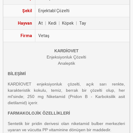
Şekil
Enjektabl Çözelti
Hayvan
At
|
Kedi
|
Köpek
|
Tay
Firma
Vetaş
KARDİOVET
Enjeksiyonluk Çözelti
Analeptik
BİLEŞİMİ
KARDİOVET enjeksiyonluk çözelti, açık sarı renkte,
karakteristik kokulu, temiz, berrak bir çözelti olup, her
ml'sinde; 250 mg Niketamid (Pridon B - Karboksilik asit
dietilamid) içerir.
FARMAKOLOJİK ÖZELLİKLERİ
Sentetik bir pridin derivesi olan niketamid bulber merkezleri
uyaran ve vücutta PP vitaminine dönüşen bir maddedir.