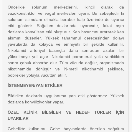
Öncelikle solunum merkezlerini, ikincil olarak da
vazokonstriktor ve vagal merkezleri uyarır. Bu sebepledir ki
solunum stimulanı olmakla beraber kalp üzerinde de uyarıcı
etki gösterir. Sağaltım dozlarında uyarıcıdır, fakat aşırı
dozlarda konvülzan etki oluşturur. Kan basıncını artırarak kan
akımını düzenler. Yüksek tahammül derecesinden dolayı
yavrularda da kolayca ve emniyetli bir şekilde kullanılır.
Niketamid arteriyel basınçta daha sonradan azalan bir
yükselmeye yol açar. Niketamid paranteral yolla verildikten
sonra çabuk absorbe olur. Tüm vücuda dağılır, organizmada
nikotinamide dönüşür ve N-metil nikotinamid şeklinde,
böbrekler yoluyla vücuttan atılır.
İSTENMEYEN/YAN ETKİLER
Bildirilen dozlarda uygulanırsa yan etki göstermez. Yüksek
dozlarda konvülziyonlar yapar.
ÖZEL KLİNİK BİLGİLER VE HEDEF TÜRLER İÇİN
UYARILAR
Gebelikte kullanımı: Gebe hayvanlarda önerilen sağaltım