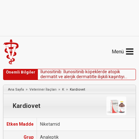
Menü
İ
l
u
n
o
s
i
t
i
n
i
b
:
İ
l
u
n
o
s
i
t
i
n
i
b
k
ö
p
e
k
l
e
r
d
e
a
t
o
p
i
k
Önemli Bilgiler
d
e
r
m
a
t
i
t
v
e
a
l
e
r
j
i
k
d
e
r
m
a
t
i
t
l
e
i
l
i
ş
k
i
l
i
k
a
ş
ı
n
t
ı
y
ı
k
o
n
t
r
o
l
e
t
m
e
k
i
ç
i
n
k
u
l
l
a
n
ı
l
a
n
o
r
a
l
a
j
a
n
.
»
»
»
Ana Sayfa
Veteriner İlaçları
K
Kardiovet
Kardiovet
Etken Madde
Niketamid
Grup
Analeptik