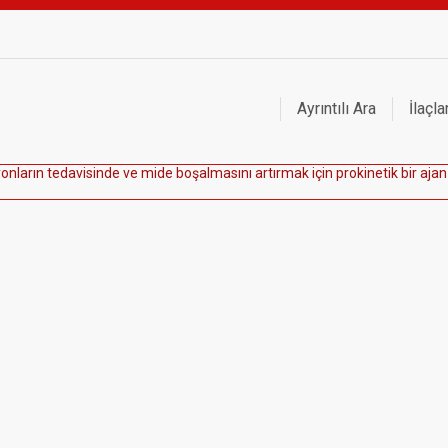
Ayrıntılı Ara
İlaçla
y
o
n
l
a
r
ı
n
t
e
d
a
v
i
s
i
n
d
e
v
e
m
i
d
e
b
o
ş
a
l
m
a
s
ı
n
ı
a
r
t
ı
r
m
a
k
i
ç
i
n
p
r
o
k
i
n
e
t
i
k
b
i
r
a
j
a
n