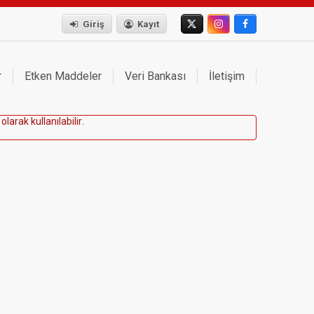
Giriş
Kayıt
r
Etken Maddeler
Veri Bankası
İletişim
o
l
a
r
a
k
k
u
l
l
a
n
ı
l
a
b
i
l
i
r
.