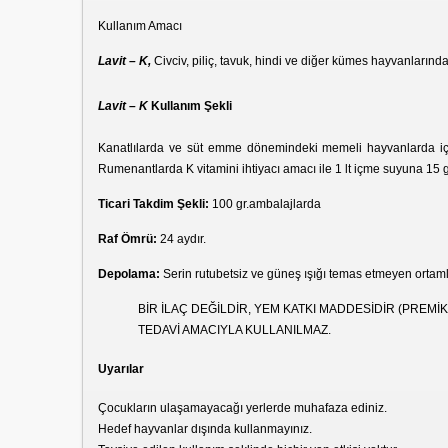
Kullanım Amacı
Lavit – K,
Civciv, piliç, tavuk, hindi ve diğer kümes hayvanların
Lavit – K
Kullanım Şekli
Kanatlılarda ve süt emme dönemindeki memeli hayvanlarda içme 
Rumenantlarda K vitamini ihtiyacı amacı ile 1 lt içme suyuna 15 gr.
Ticari Takdim Şekli:
100 gr.ambalajlarda
Raf Ömrü:
24 aydır.
Depolama:
Serin rutubetsiz ve güneş ışığı temas etmeyen ortaml
BİR İLAÇ DEĞİLDİR, YEM KATKI MADDESİDİR (PREMİK
TEDAVİ AMACIYLA KULLANILMAZ.
Uyarılar
Çocukların ulaşamayacağı yerlerde muhafaza ediniz.
Hedef hayvanlar dışında kullanmayınız.