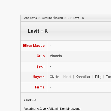
»
»
»
Ana Sayfa
Veteriner İlaçları
L
Lavit – K
Lavit – K
Etken Madde
-
Grup
Vitamin
Şekil
-
Hayvan
Civciv
|
Hindi
|
Kanatlılar
|
Piliç
|
Ta
Firma
-
Lavit – K
Veteriner A,C ve K Vitamin Kombinasyonu