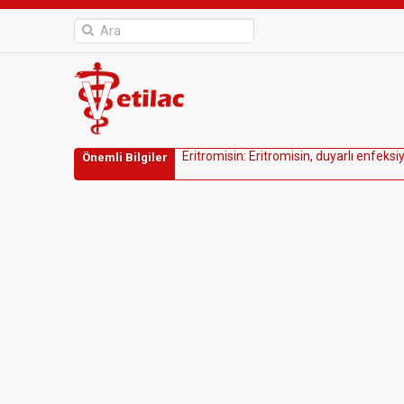
E
r
i
t
r
o
m
i
s
i
n
:
E
r
i
t
r
o
m
i
s
i
n
,
d
u
y
a
r
l
ı
e
n
f
e
k
s
i
Önemli Bilgiler