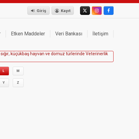
Giriş
Kayıt
r
Etken Maddeler
Veri Bankası
İletişim
s
ı
ğ
ı
r
,
k
ü
ç
ü
k
b
a
ş
h
a
y
v
a
n
v
e
d
o
m
u
z
t
ü
r
l
e
r
i
n
d
e
V
e
t
e
r
i
n
e
r
l
i
k
L
M
Y
Z