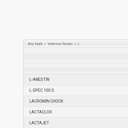
»
»
Ana Sayfa
Veteriner İlaçları
L
L-ANESTİN
L-SPEC 100 S
LACROMİN CHOCK
LACTACLOX
LACTAJET