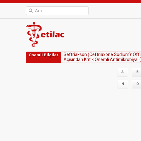
S
e
f
t
r
i
a
k
s
o
n
(
C
e
f
t
r
i
a
x
o
n
e
S
o
d
i
u
m
)
:
O
f
f
i
Önemli Bilgiler
A
ç
ı
s
ı
n
d
a
n
K
r
i
t
i
k
Ö
n
e
m
l
i
A
n
t
i
m
i
k
r
o
b
i
y
a
l
(
A
B
N
O