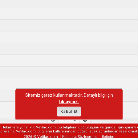
Sitemiz çerez kullanmaktadır. Detaylı bilgi için
tıklayınız.
Kabul Et
1
2
er Hekimlere yöneliktir. Vetilac.com, bu bilgilerin doğruluğunu ve güncelliğini garanti 
ıya aittir. Vetilac.com, bilgilerin kullanımından doğabilecek sorunlardan yasal olar
2026 © Vetilac.com
Kullanıcı Sözleşmesi
İletişim