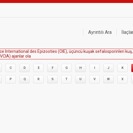
Ayrıntılı Ara
İlaçla
c
e
I
n
t
e
r
n
a
t
i
o
n
a
l
d
e
s
E
p
i
z
o
o
t
i
e
s
(
O
I
E
)
,
ü
ç
ü
n
c
ü
k
u
ş
a
k
s
e
f
a
l
o
s
p
o
r
i
n
l
e
r
i
k
u
ş
,
V
C
I
A
)
a
j
a
n
l
a
r
o
l
a
r
a
k
b
e
l
i
r
l
e
m
i
ş
t
i
r
.
C
D
E
F
G
H
I
J
K
P
Q
R
S
T
U
V
W
X