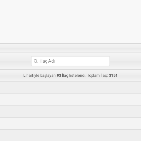
L
harfiyle başlayan
93
İlaç listelendi. Toplam İlaç:
3151