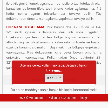
ile etkileşimi önlemek açısından, bu testlere tabi tutulacak olan
kanatlıları pullorum-tifoid testi bitene kadar aşılamayınız. 4-6
hafta sonra aşının tekrarlanması tavsiye edilir. Tüy
dökümünden önce tekrar aşılama yapılması tavsiye edilir.
DOZAJ VE UYGULAMA:
Piliç başına doz 0.25 ml.dir ve 1/4-
1/2 inçlik iğneler kullanılarak deri altı yolla uygulanır.
Enjeksiyon için tercih edilen bölge boynun arkasında deri
altında, baş ve vücut arasında kalan orta bö1gede ve baştan
uzak bir konumda olmalıdır. Başa yakın bir bölgeye enjeksiyon
yapmayınız. Kas dokusunun içine veya boyun omurlarına
enjeksiyon yapmayınız. Kullanmadan önce bakterini 29-
32°C'ye ısıtınız. Kullanımadan önce ve kullanırken şişeyi iyice
Sitemiz çerez kullanmaktadır. Detaylı bilgi için
çalkalayınız. Aseptik teknikler kullanınız.
tıklayınız.
Kabul Et
Aynı Etken Maddeli İlaçlar
Bu etken maddeye sahip başka bir ilaç bulunmamaktadır.
2026 © Vetilac.com
Kullanıcı Sözleşmesi
İletişim