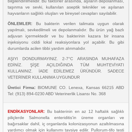
bilgilendirilmelidir. Bu faktörler arasında, aşıların depolanması,
taşınma ve sevki, kullanılan aseptik teknikler ve aşılanan
hayvanların sağlıklı oluşları ve bireysel cevapları sayılabilir.
ÖNLEMLER:
Bu bakterin verilen talimata uygun olarak
yapılmalı, sevkedilmeli ve depolanmalıdır. Bu ürün yağ bazlı
adjuvan içermektedir ve bu bakterinin kazara bir insana
injeksiyonu ciddi lokal reaksiyonlara yol açabilir. Bu gibi
durumlarda acilen tibbi yardım alınmalıdır.
AŞIYI DONDURMAYINIZ. 2-7°C ARASINDA MUHAFAZA
EDİNİZ. ŞİŞE AÇILDIĞINDA TÜM MUHTEVİYATI
KULLANINIZ. İADE EDİLEMEZ ÜRÜNDÜR. SADECE
VETERİNER KULLANIMA UYGUNDUR
Üretici Firma:
BIOMUNE CO. Lenexa, Kansas 66215 ABD
Tel: (913) 894-0230 ABD Veterinerlik Lisansı No. 368
ENDİKASYONLAR:
Bu bakterinin en az 12 haftalık sağlıklı
piliçlerde Salmonella enteriditis'in üreme organları ve
bağırsaklar dahil, iç organlarda kolonizasyonun azaltılmasına
yardımcı olmak için kullanımı tavsiye edilir. Pullorum-tifo testi