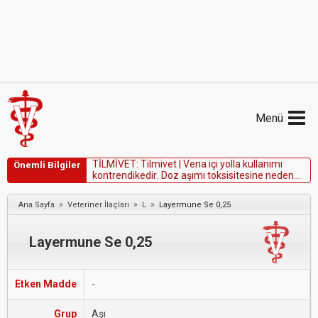
Menü
T
İ
L
M
İ
V
E
T
:
T
i
l
m
i
v
e
t
|
V
e
n
a
i
ç
i
y
o
l
l
a
k
u
l
l
a
n
ı
m
ı
Önemli Bilgiler
k
o
n
t
r
e
n
d
i
k
e
d
i
r
.
D
o
z
a
ş
ı
m
ı
t
o
k
s
i
s
i
t
e
s
i
n
e
n
e
d
e
n
o
l
a
b
i
l
e
c
e
ğ
i
i
ç
i
n
1
5
k
g
'
d
e
n
k
ü
ç
ü
k
k
u
z
u
l
a
r
a
u
y
g
u
l
a
n
m
a
m
a
l
ı
d
ı
r
.
»
»
»
Ana Sayfa
Veteriner İlaçları
L
Layermune Se 0,25
Layermune Se 0,25
Etken Madde
-
Grup
Aşı