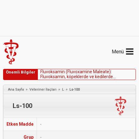
Menü
F
l
u
v
o
k
s
a
m
i
n
(
F
l
u
v
o
x
a
m
i
n
e
M
a
l
e
a
t
e
)
:
Önemli Bilgiler
F
l
u
v
o
k
s
a
m
i
n
,
k
ö
p
e
k
l
e
r
d
e
v
e
k
e
d
i
l
e
r
d
e
s
a
l
d
ı
r
g
a
n
l
ı
k
v
e
s
t
e
r
e
o
t
i
p
i
k
d
a
v
r
a
n
ı
ş
l
a
r
(
v
e
d
i
ğ
e
r
o
b
s
e
s
i
f
-
k
o
m
p
u
l
s
i
f
d
a
v
r
a
n
ı
ş
l
a
r
)
d
a
h
i
l
o
l
m
a
k
»
»
»
Ana Sayfa
Veteriner İlaçları
L
Ls-100
ü
z
e
r
e
ç
e
ş
i
t
l
i
d
a
v
r
a
n
ı
ş
l
a
i
l
g
i
l
i
b
o
z
u
k
l
u
k
l
a
r
ı
n
t
e
d
a
v
i
s
Ls-100
Etken Madde
-
Grup
-