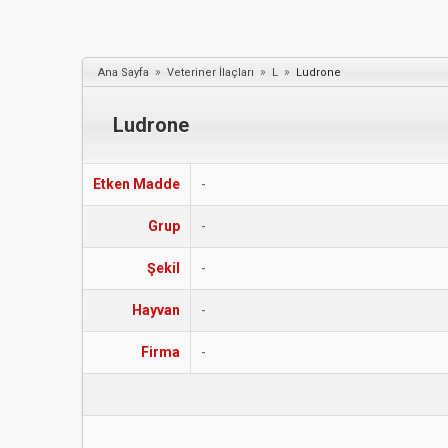
»
»
»
Ana Sayfa
Veteriner İlaçları
L
Ludrone
Ludrone
Etken Madde
-
Grup
-
Şekil
-
Hayvan
-
Firma
-