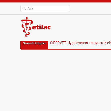
S
İ
P
E
R
V
E
T
:
U
y
g
u
l
a
y
ı
c
ı
n
ı
n
k
o
r
u
y
u
c
u
i
ş
e
l
Önemli Bilgiler