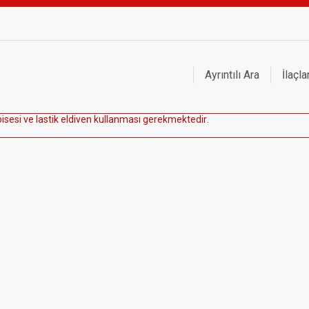
Ayrıntılı Ara
İlaçla
b
i
s
e
s
i
v
e
l
a
s
t
i
k
e
l
d
i
v
e
n
k
u
l
l
a
n
m
a
s
ı
g
e
r
e
k
m
e
k
t
e
d
i
r
.