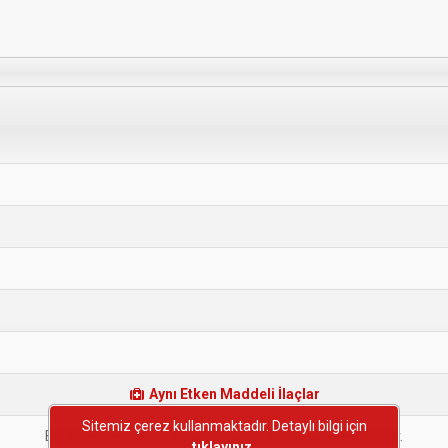
Aynı Etken Maddeli İlaçlar
Sitemiz çerez kullanmaktadır. Detaylı bilgi için
Bu etken maddeye sahip başka bir ilaç bulunmamaktadır.
tıklayınız.