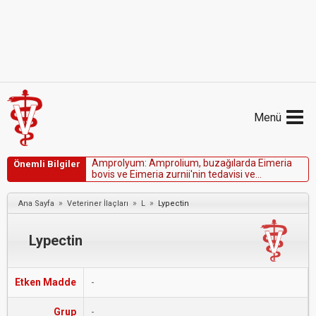
Menü
A
m
p
r
o
l
y
u
m
:
A
m
p
r
o
l
i
u
m
,
b
u
z
a
ğ
ı
l
a
r
d
a
E
i
m
e
r
i
a
Önemli Bilgiler
b
o
v
i
s
v
e
E
i
m
e
r
i
a
z
u
r
n
i
i
'
n
i
n
t
e
d
a
v
i
s
i
v
e
ö
n
l
e
n
m
e
s
i
v
e
k
ü
m
e
s
h
a
y
v
a
n
l
a
r
ı
n
d
a
k
o
k
s
i
d
i
y
o
z
i
s
i
n
t
e
d
a
v
i
s
i
i
ç
i
n
F
D
A
o
n
a
y
l
ı
d
ı
r
.
»
»
»
Ana Sayfa
Veteriner İlaçları
L
Lypectin
Lypectin
Etken Madde
-
Grup
-