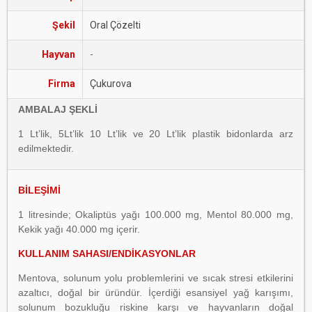
Şekil
Oral Çözelti
Hayvan
-
Firma
Çukurova
AMBALAJ ŞEKLİ
1 Lt’lik, 5Lt’lik 10 Lt’lik ve 20 Lt’lik plastik bidonlarda arz
edilmektedir.
BİLEŞİMİ
1 litresinde; Okaliptüs yağı 100.000 mg, Mentol 80.000 mg,
Kekik yağı 40.000 mg içerir.
KULLANIM SAHASI/ENDİKASYONLAR
Mentova, solunum yolu problemlerini ve sıcak stresi etkilerini
azaltıcı, doğal bir üründür. İçerdiği esansiyel yağ karışımı,
solunum bozukluğu riskine karşı ve hayvanların doğal