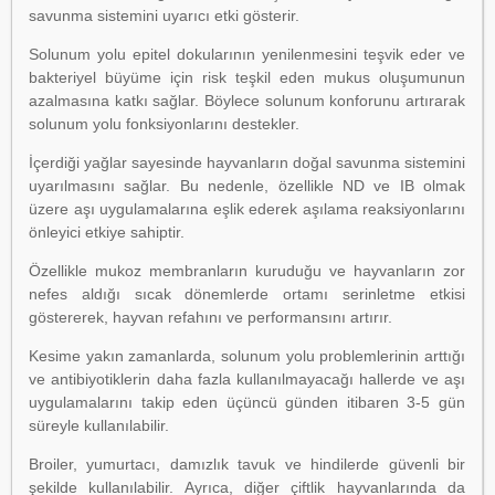
savunma sistemini uyarıcı etki gösterir.
Solunum yolu epitel dokularının yenilenmesini teşvik eder ve
bakteriyel büyüme için risk teşkil eden mukus oluşumunun
azalmasına katkı sağlar. Böylece solunum konforunu artırarak
solunum yolu fonksiyonlarını destekler.
İçerdiği yağlar sayesinde hayvanların doğal savunma sistemini
uyarılmasını sağlar. Bu nedenle, özellikle ND ve IB olmak
üzere aşı uygulamalarına eşlik ederek aşılama reaksiyonlarını
önleyici etkiye sahiptir.
Özellikle mukoz membranların kuruduğu ve hayvanların zor
nefes aldığı sıcak dönemlerde ortamı serinletme etkisi
göstererek, hayvan refahını ve performansını artırır.
Kesime yakın zamanlarda, solunum yolu problemlerinin arttığı
ve antibiyotiklerin daha fazla kullanılmayacağı hallerde ve aşı
uygulamalarını takip eden üçüncü günden itibaren 3-5 gün
süreyle kullanılabilir.
Broiler, yumurtacı, damızlık tavuk ve hindilerde güvenli bir
şekilde kullanılabilir. Ayrıca, diğer çiftlik hayvanlarında da