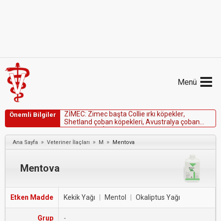
Menü
Z
İ
M
E
C
:
Z
i
m
e
c
b
a
ş
t
a
C
o
l
l
i
e
ı
r
k
ı
k
ö
p
e
k
l
e
r
,
Önemli Bilgiler
S
h
e
t
l
a
n
d
ç
o
b
a
n
k
ö
p
e
k
l
e
r
i
,
A
v
u
s
t
r
a
l
y
a
ç
o
b
a
n
k
ö
p
e
k
l
e
r
i
v
e
İ
n
g
i
l
i
z
ç
o
b
a
n
k
ö
p
e
k
l
e
r
i
n
i
n
İ
v
e
r
m
e
k
t
i
n
t
o
k
s
i
s
i
t
e
s
i
n
e
d
u
y
a
r
l
ı
o
l
d
u
k
l
a
r
ı
v
e
s
ö
z
»
»
»
Ana Sayfa
Veteriner İlaçları
M
Mentova
k
o
n
u
s
u
ı
r
k
l
a
r
d
a
a
n
a
f
i
l
a
k
t
i
k
ş
o
k
ş
e
k
i
l
l
e
n
m
e
r
i
s
k
i
n
i
n
o
l
d
u
ğ
u
g
ö
z
ö
n
Mentova
Etken Madde
Kekik Yağı
|
Mentol
|
Okaliptus Yağı
Grup
-