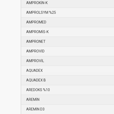
AMPROKİN-K
AMPROLSYM %25
AMPROMED
AMPROMİS-K
AMPRONET
AMPROVİD
AMPROVİL
AQUADEX
AQUADEX B
AREDOKS %10
AREMİN
AREMİN D3