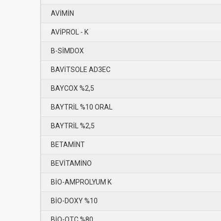
AVİMİN
AVİPROL - K
B-SİMDOX
BAVİTSOLE AD3EC
BAYCOX %2,5
BAYTRİL %10 ORAL
BAYTRİL %2,5
BETAMİNT
BEVİTAMİNO
BİO-AMPROLYUM K
BİO-DOXY %10
BİO-OTC %80