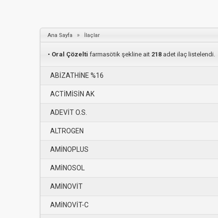
»
Ana Sayfa
İlaçlar
•
Oral Çözelti
farmasötik şekline ait
218
adet ilaç listelendi.
ABİZATHİNE %16
ACTİMİSİN AK
ADEVİT O.S.
ALTROGEN
AMİNOPLUS
AMİNOSOL
AMİNOVİT
AMİNOVİT-C