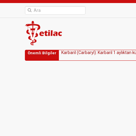
K
a
r
b
a
r
i
l
(
C
a
r
b
a
r
y
l
)
:
K
a
r
b
a
r
i
l
1
a
y
l
ı
k
t
a
n
k
Önemli Bilgiler