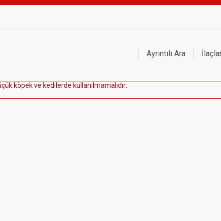
Ayrıntılı Ara
İlaçla
ü
ç
ü
k
k
ö
p
e
k
v
e
k
e
d
i
l
e
r
d
e
k
u
l
l
a
n
ı
l
m
a
m
a
l
ı
d
ı
r
.