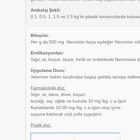
Ambalaj Şekli:
0.1, 0.5, 1, 1.5 ve 2.5 kg’lık plastik kavanozlarda kutusu
Bileşimi:
Her g.da 500 mg. Neomisin baza eşdeğer Neomisin sülfa
Endikasyonları:
Sığır, at, koyun, tavuk, hindi ve ördeklerde Neomisine du
Uygulama Dozu:
Veteriner hekim tarafından başka şekilde tavsiye edilme
Farmakolojik doz:
Sığır, at, dana, düve, koyun,
buzağı, tay, oğlak ve kuzuda 10 mg./kg. c.a./gün
Kanatlılarda 10-30 mg./kg. c.a./gün olup içme
suyuna katılarak oral yolla uygulanır.
Pratik doz: