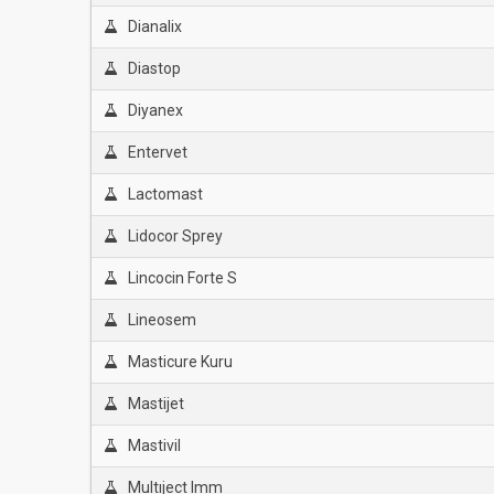
Dianalix
Diastop
Diyanex
Entervet
Lactomast
Lidocor Sprey
Lincocin Forte S
Lineosem
Masticure Kuru
Mastijet
Mastivil
Multıject Imm