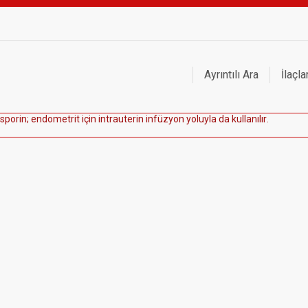
Ayrıntılı Ara
İlaçla
s
p
o
r
i
n
;
e
n
d
o
m
e
t
r
i
t
i
ç
i
n
i
n
t
r
a
u
t
e
r
i
n
i
n
f
ü
z
y
o
n
y
o
l
u
y
l
a
d
a
k
u
l
l
a
n
ı
l
ı
r
.