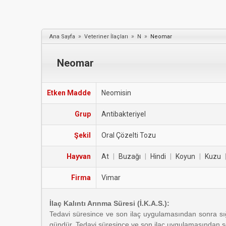
»
»
»
Ana Sayfa
Veteriner İlaçları
N
Neomar
Neomar
Etken Madde
Neomisin
Grup
Antibakteriyel
Şekil
Oral Çözelti Tozu
Hayvan
At
|
Buzağı
|
Hindi
|
Koyun
|
Kuzu
Firma
Vimar
İlaç Kalıntı Arınma Süresi (İ.K.A.S.):
Tedavi süresince ve son ilaç uygulamasından sonra sığı
gündür. Tedavi süresince ve son ilaç uygulamasından s