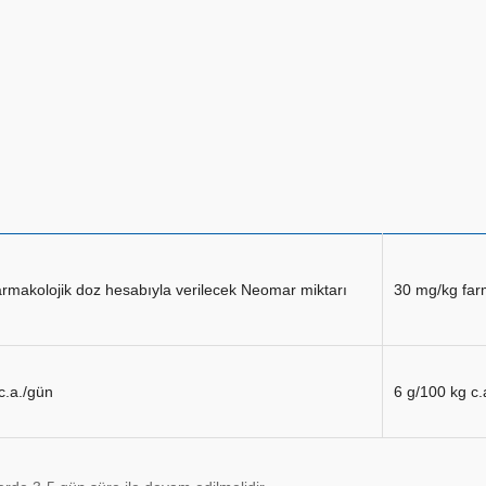
rmakolojik doz hesabıyla verilecek Neomar miktarı
30 mg/kg far
c.a./gün
6 g/100 kg c.