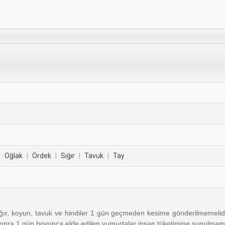
|
Oğlak
|
Ördek
|
Sığır
|
Tavuk
|
Tay
r, koyun, tavuk ve hindiler 1 gün geçmeden kesime gönderilmemelidir. 
onra 1 gün boyunca elde edilen yumurtalar insan tüketimine sunulmama