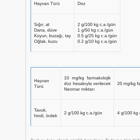
Hayvan Türü
Doz
Sığır, at
2 g/100 kg c.a./gün
Dana, düve
1 g/50 kg c.a./gün
Koyun, buzağı, tay
0.5 g/25 kg c.a./gün
Oğlak, kuzu
0.2 g/10 kg c.a./gün
10 mg/kg farmakolojik
Hayvan
doz hesabıyla verilecek
20 mg/kg fa
Türü
Neomar miktarı
Tavuk,
2 g/100 kg c.a./gün
4 g/100 kg 
hindi, ördek