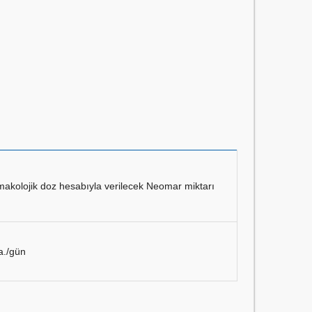
makolojik doz hesabıyla verilecek Neomar miktarı
a./gün