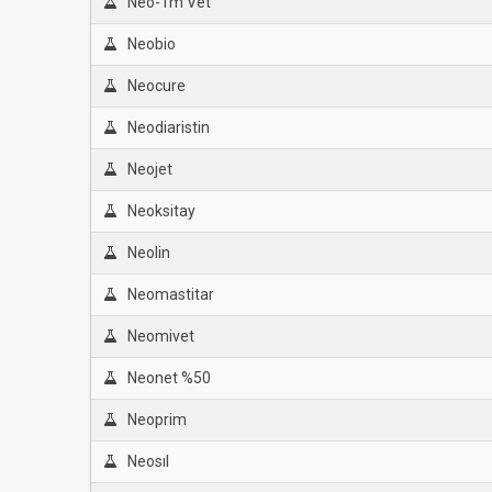
Neo-Tm Vet
Neobio
Neocure
Neodiaristin
Neojet
Neoksitay
Neolin
Neomastitar
Neomivet
Neonet %50
Neoprim
Neosıl