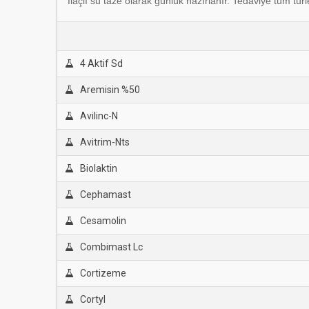
İlaçlı su taze olarak günlük hazırlanır. Tedaviye tüm tür
4 Aktif Sd
Aremisin %50
Avilinc-N
Avitrim-Nts
Biolaktin
Cephamast
Cesamolin
Combimast Lc
Cortizeme
Cortyl