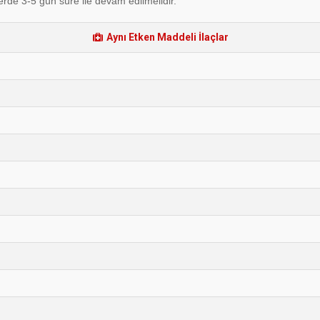
lerde 3-5 gün süre ile devam edilmelidir.
Aynı Etken Maddeli İlaçlar