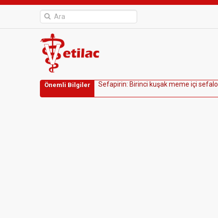
S
e
f
a
p
i
r
i
n
:
B
i
r
i
n
c
i
k
u
ş
a
k
m
e
m
e
i
ç
i
s
e
f
a
l
o
Önemli Bilgiler