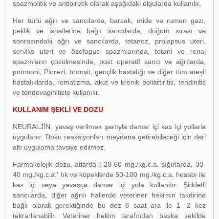
spazmolitik ve antipiretik olarak aşağıdaki olgularda kullanılır.
Her türlü ağrı ve sancılarda, barsak, mide ve rumen gazı,
peklik ve ishallerine bağlı sancılarda, doğum sırası ve
sonrasındaki ağrı ve sancılarda, tetanoz, prolapsus uteri,
serviks uteri ve özefagus spazmlarında, tetani ve renal
spazmların çözülmesinde, post operatif sancı ve ağrılarda,
pnömoni, Plorezi, bronşit, gençlik hastalığı ve diğer tüm ateşli
hastalıklarda, romatizma, akut ve kronik poliartiritis, tendinitis
ve tendovaginitiste kullanılır.
KULLANIM ŞEKLİ VE DOZU
NEURALJİN, yavaş verilmek şartıyla damar içi kas içi yollarla
uygulanır. Doku reaksiyonları meydana getirebileceği için deri
altı uygulama tavsiye edilmez.
Farmakolojik dozu, atlarda ; 20-60 mg./kg.c.a. sığırlarda, 30-
40 mg./kg.c.a.' Iık ve köpeklerde 50-100 mg./kg.c.a. hesabı ile
kas içi veya yavaşça damar içi yola kullanılır. Şiddetli
sancılarda, diğer ağrılı hallerde veteriner hekimin takdirine
bağlı olarak gerektiğinde bu doz 8 saat ara ile 1 -2 kez
tekrarlanabilir. Veteriner hekim tarafından başka şekilde