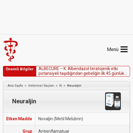
Menü
A
L
B
E
C
U
R
E
–
K
:
A
l
b
e
n
d
a
z
o
l
t
e
r
a
t
o
j
e
n
i
k
e
t
k
i
Önemli Bilgiler
p
o
t
a
n
s
i
y
e
l
i
t
a
ş
ı
d
ı
ğ
ı
n
d
a
n
g
e
b
e
l
i
ğ
i
n
i
l
k
4
5
g
ü
n
l
ü
k
d
ö
n
e
m
i
n
d
e
v
e
k
o
ç
k
a
t
ı
m
ı
s
ı
r
a
s
ı
n
d
a
k
u
l
l
a
n
ı
l
m
a
m
a
l
ı
d
ı
r
.
»
»
»
Ana Sayfa
Veteriner İlaçları
N
Neuraljin
Neuraljin
Etken Madde
Novaljin (Metil Melübrin)
Grup
Antienflamatuar