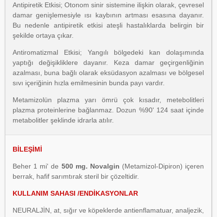
Antipiretik Etkisi; Otonom sinir sistemine ilişkin olarak, çevresel
damar genişlemesiyle ısı kaybının artması esasına dayanır.
Bu nedenle antipiretik etkisi ateşli hastalıklarda belirgin bir
şekilde ortaya çıkar.
Antiromatizmal Etkisi; Yangılı bölgedeki kan dolaşımında
yaptığı değişikliklere dayanır. Keza damar geçirgenliğinin
azalması, buna bağlı olarak eksüdasyon azalması ve bölgesel
sıvı içeriğinin hızla emilmesinin bunda payı vardır.
Metamizolün plazma yarı ömrü çok kısadır, metebolitleri
plazma proteinlerine bağlanmaz. Dozun %90' 124 saat içinde
metabolitler şeklinde idrarla atılır.
BİLEŞİMİ
Beher 1 mi' de
500 mg. Novalgin
(Metamizol-Dipiron) içeren
berrak, hafif sarımtırak steril bir çözeltidir.
KULLANIM SAHASI /ENDİKASYONLAR
NEURALJİN, at, sığır ve köpeklerde antienflamatuar, analjezik,