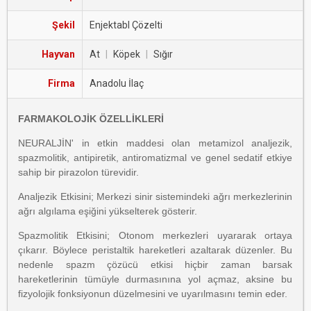
Şekil
Enjektabl Çözelti
Hayvan
At
|
Köpek
|
Sığır
Firma
Anadolu İlaç
FARMAKOLOJİK ÖZELLİKLERİ
NEURALJİN' in etkin maddesi olan metamizol analjezik,
spazmolitik, antipiretik, antiromatizmal ve genel sedatif etkiye
sahip bir pirazolon türevidir.
Analjezik Etkisini; Merkezi sinir sistemindeki ağrı merkezlerinin
ağrı algılama eşiğini yükselterek gösterir.
Spazmolitik Etkisini; Otonom merkezleri uyararak ortaya
çıkarır. Böylece peristaltik hareketleri azaltarak düzenler. Bu
nedenle spazm çözücü etkisi hiçbir zaman barsak
hareketlerinin tümüyle durmasınına yol açmaz, aksine bu
fizyolojik fonksiyonun düzelmesini ve uyarılmasını temin eder.