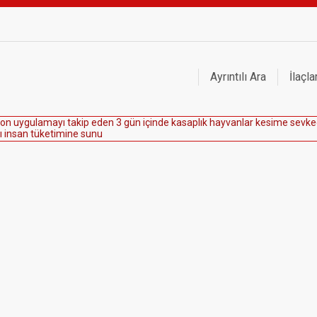
Ayrıntılı Ara
İlaçla
o
n
u
y
g
u
l
a
m
a
y
ı
t
a
k
i
p
e
d
e
n
3
g
ü
n
i
ç
i
n
d
e
k
a
s
a
p
l
ı
k
h
a
y
v
a
n
l
a
r
k
e
s
i
m
e
s
e
v
k
e
ı
i
n
s
a
n
t
ü
k
e
t
i
m
i
n
e
s
u
n
u
l
a
n
y
u
m
u
r
t
a
c
ı
t
a