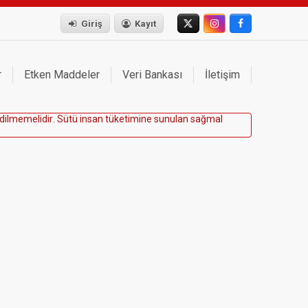
Giriş
Kayıt
r
Etken Maddeler
Veri Bankası
İletişim
d
i
l
m
e
m
e
l
i
d
i
r
.
S
ü
t
ü
i
n
s
a
n
t
ü
k
e
t
i
m
i
n
e
s
u
n
u
l
a
n
s
a
ğ
m
a
l