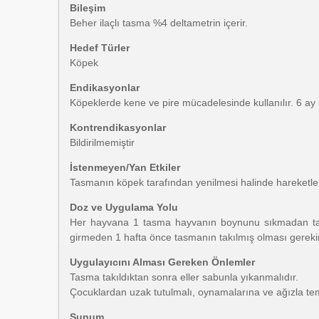
Bileşim
Beher ilaçlı tasma %4 deltametrin içerir.
Hedef Türler
Köpek
Endikasyonlar
Köpeklerde kene ve pire mücadelesinde kullanılır. 6 ay 
Kontrendikasyonlar
Bildirilmemiştir
İstenmeyen/Yan Etkiler
Tasmanın köpek tarafından yenilmesi halinde hareketlerde
Doz ve Uygulama Yolu
Her hayvana 1 tasma hayvanın boynunu sıkmadan takılı
girmeden 1 hafta önce tasmanın takılmış olması gereki
Uygulayıcını Alması Gereken Önlemler
Tasma takıldıktan sonra eller sabunla yıkanmalıdır.
Çocuklardan uzak tutulmalı, oynamalarına ve ağızla tem
Sunum