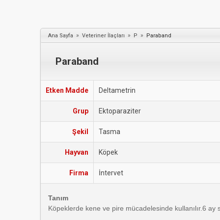
»
»
»
Ana Sayfa
Veteriner İlaçları
P
Paraband
Paraband
Etken Madde
Deltametrin
Grup
Ektoparaziter
Şekil
Tasma
Hayvan
Köpek
Firma
İntervet
Tanım
Köpeklerde kene ve pire mücadelesinde kullanılır.6 ay s