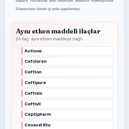
sağlanır. Farmasötik şekli nedeniyle Sefakim® Enjeksiyonluk
Süspansiyon damar içi yolla uygulanmaz.
Aynı etken maddeli ilaçlar
24 ilaç · aynı etken maddeye bağlı
Actions
Cefcloren
Ceftion
Ceftipure
Ceftisin
Ceftivil
Ceptipharm
Cevaxel Rtu