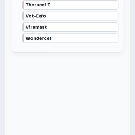
Theracef T
Vet-Exfo
Viramast
Wondercef