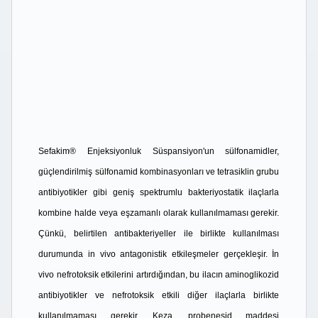
Sefakim® Enjeksiyonluk Süspansiyon'un sülfonamidler,
güçlendirilmiş sülfonamid kombinasyonları ve tetrasiklin grubu
antibiyotikler gibi geniş spektrumlu bakteriyostatik ilaçlarla
kombine halde veya eşzamanlı olarak kullanılmaması gerekir.
Çünkü, belirtilen antibakteriyeller ile birlikte kullanılması
durumunda in vivo antagonistik etkileşmeler gerçekleşir. İn
vivo nefrotoksik etkilerini artırdığından, bu ilacın aminoglikozid
antibiyotikler ve nefrotoksik etkili diğer ilaçlarla birlikte
kullanılmaması gerekir. Keza, probenesid maddesi