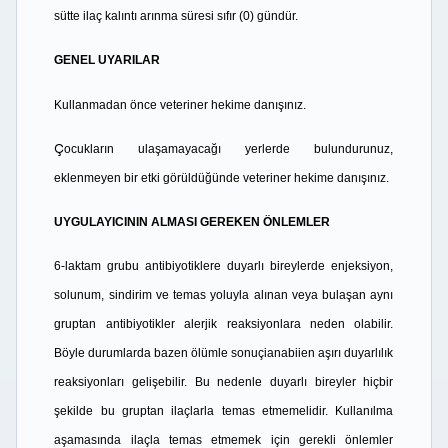
sütte ilaç kalıntı arınma süresi sıfır (0) gündür.
GENEL UYARILAR
Kullanmadan önce veteriner hekime danışınız.
Ç
ocukların ulaşamayacağı yerlerde bulundurunuz,
eklenmeyen bir etki görüldüğünde veteriner hekime danışınız.
UYGULAYICININ ALMASI GEREKEN ÖNLEMLER
6-laktam grubu antibiyotiklere duyarlı bireylerde enjeksiyon,
solunum, sindirim ve temas yoluyla alınan veya bulaşan aynı
gruptan antibiyotikler alerjik reaksiyonlara neden olabilir.
Böyle durumlarda bazen ölümle sonuçianabiien aşırı duyarlılık
reaksiyonları gelişebilir. Bu nedenle duyarlı bireyler hiçbir
şekilde bu gruptan ilaçlarla temas etmemelidir. Kullanılma
aşamasında ilaçla temas etmemek için gerekli önlemler