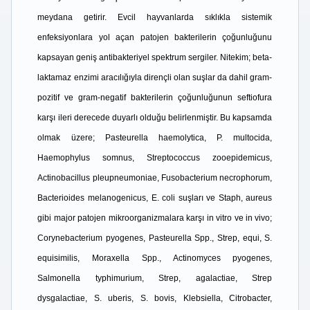
meydana getirir. Evcil hayvanlarda sıklıkla sistemik
enfeksiyonlara yol açan patojen bakterilerin çoğunluğunu
kapsayan geniş antibakteriyel spektrum sergiler. Nitekim; beta-
laktamaz enzimi aracılığıyla dirençli olan suşlar da dahil gram-
pozitif ve gram-negatif bakterilerin çoğunluğunun seftiofura
karşı ileri derecede duyarlı olduğu belirlenmiştir. Bu kapsamda
olmak üzere; Pasteurella haemolytica, P. multocida,
Haemophylus somnus, Streptococcus zooepidemicus,
Actinobacillus pleupneumoniae, Fusobacterium necrophorum,
Bacterioides melanogenicus, E. coli suşları ve Staph, aureus
gibi major patojen mikroorganizmalara karşı in vitro ve in vivo;
Corynebacterium pyogenes, Pasteurella Spp., Strep, equi, S.
equisimilis, Moraxella Spp., Actinomyces pyogenes,
Salmonella typhimurium, Strep, agalactiae, Strep
dysgalactiae, S. uberis, S. bovis, Klebsiella, Citrobacter,