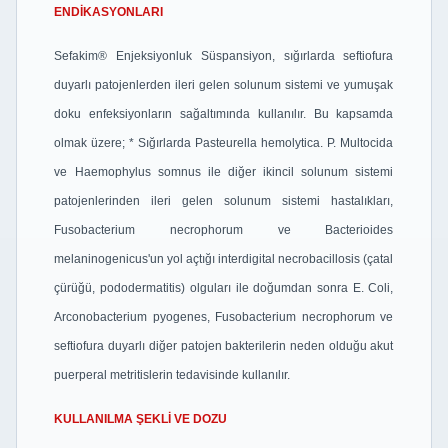
ENDİKASYONLARI
Sefakim® Enjeksiyonluk Süspansiyon, sığırlarda seftiofura
duyarlı patojenlerden ileri gelen solunum sistemi ve yumuşak
doku enfeksiyonların sağaltımında kullanılır. Bu kapsamda
olmak üzere; * Sığırlarda Pasteurella hemolytica. P. Multocida
ve Haemophylus somnus ile diğer ikincil solunum sistemi
patojenlerinden ileri gelen solunum sistemi hastalıkları,
Fusobacterium necrophorum ve Bacterioides
melaninogenicus'un yol açtığı interdigital necrobacillosis (çatal
çürüğü, pododermatitis) olguları ile doğumdan sonra E. Coli,
Arconobacterium pyogenes, Fusobacterium necrophorum ve
seftiofura duyarlı diğer patojen bakterilerin neden olduğu akut
puerperal metritislerin tedavisinde kullanılır.
KULLANILMA ŞEKLİ VE DOZU