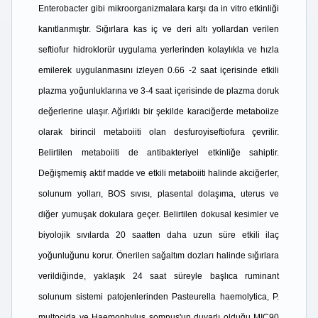
Enterobacter gibi mikroorganizmalara karşı da in vitro etkinliği
kanıtlanmıştır. Sığırlara kas iç ve deri altı yollardan verilen
seftiofur hidroklorür uygulama yerlerinden kolaylıkla ve hızla
emilerek uygulanmasını izleyen 0.66 -2 saat içerisinde etkili
plazma yoğunluklarına ve 3-4 saat içerisinde de plazma doruk
değerlerine ulaşır. Ağırlıklı bir şekilde karaciğerde metaboiize
olarak birincil metaboiiti olan desfuroyiseftiofura çevrilir.
Belirtilen metaboiiti de antibakteriyel etkinliğe sahiptir.
Değişmemiş aktif madde ve etkili metaboiiti halinde akciğerler,
solunum yolları, BOS sıvısı, plasental dolaşıma, uterus ve
diğer yumuşak dokulara geçer. Belirtilen dokusal kesimler ve
biyolojik sıvılarda 20 saatten daha uzun süre etkili ilaç
yoğunluğunu korur. Önerilen sağaltım dozları halinde sığırlara
verildiğinde, yaklaşık 24 saat süreyle başlıca ruminant
solunum sistemi patojenlerinden Pasteurella haemolytica, P.
multocida ve Haemophylus somnus'un duyarlı olduğu MIC90