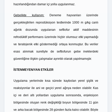
hazırlandığından damar içi yolla uygulanmaz.
Gebelikte kullanım:
Deneme hayvanları üzerinde
gerçekleştirilen reprodüksiyon testlerinde 1000 m g/kg canlı
ağırlık dozunda uygulanan seftiofur aktif maddesinin
refrodüktif performans üzerinde hiçbir olumsuz etki yapmadığı
ve teratojenik etki göstermediği ortaya konmuştur. Bu veriler
esas alınmak suretiyle de seftiofurun gebe ineklerdeki
güvenliğine ilişkin çalışmalar ayrıntılı olarak yapılmamıştır.
İSTENMEYEN/YAN ETKİLER
Uygulama yerlerinde kısa sürede kaybolan yerel şişlik ve
reaksiyonlar ile ani ve geçici yerel ağrıya neden olabilir. Kas
içi ve deri altı yollardan uygulama sonrasında, enjeksiyon
bölgesinde oluşan renk değişikliği boyun bölgesinde 11 gün
ve arka bacak bölgesinde 28 günden fazla kalıcı olabilir. Böyle