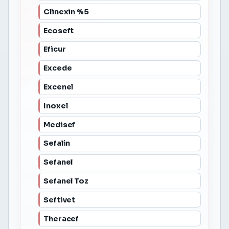
Clinexin %5
Ecoseft
Eficur
Excede
Excenel
Inoxel
Medisef
Sefalin
Sefanel
Sefanel Toz
Seftivet
Theracef