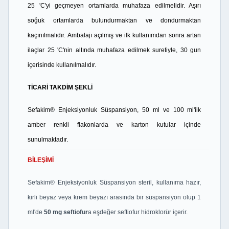
25 'C'yi geçmeyen ortamlarda muhafaza edilmelidir. Aşırı
soğuk ortamlarda bulundurmaktan ve dondurmaktan
kaçınılmalıdır. Ambalajı açılmış ve ilk kullanımdan sonra artan
ilaçlar 25 'C'nin altında muhafaza edilmek suretiyle, 30 gun
içerisinde kullanılmalıdır.
TİCARİ TAKDİM ŞEKLİ
Sefakim® Enjeksiyonluk Süspansiyon, 50 ml ve 100 mi'iik
amber renkli flakonlarda ve karton kutular içinde
sunulmaktadır.
BİLEŞİMİ
Sefakim® Enjeksiyonluk Süspansiyon steril, kullanıma hazır,
kirli beyaz veya krem beyazı arasında bir süspansiyon olup 1
ml'de
50 mg seftiofur
a eşdeğer seftiofur hidroklorür içerir.