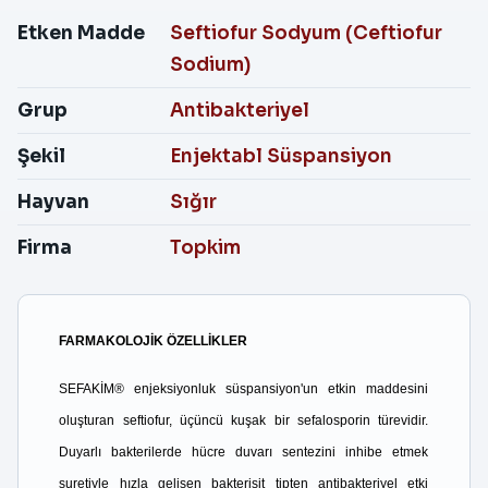
Etken Madde
Seftiofur Sodyum (Ceftiofur
Sodium)
Grup
Antibakteriyel
Şekil
Enjektabl Süspansiyon
Hayvan
Sığır
Firma
Topkim
FARMAKOLOJİK ÖZELLİKLER
SEFAKİM® enjeksiyonluk süspansiyon'un etkin maddesini
oluşturan seftiofur, üçüncü kuşak bir sefalosporin türevidir.
Duyarlı bakterilerde hücre duvarı sentezini inhibe etmek
suretiyle hızla gelişen bakterisit tipten antibakteriyel etki