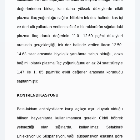
değerlerinden birkaç katı daha yüksek düzeylerde etkili
plazma ilaç yoğunluğu sağlar. Nitekim tek doz halinde kas içi
ve deri altı yollardan verilen seftiofur hidroklorürün sığırlardaki
plazma ilaç doruk değerinin 11.0- 12.69 pg/ml düzeyleri
arasında gerçekleştiği, tek doz halinde verilen ilacın 12.50-
14.63 saat arasında biyolojik yarı-ömre sahip olduğu, doza
bağımlı olarak plazma iîaç yoğunluğunu en az 24 saat süreyle
1.47 ile 1. 85 pg/ml'lik etkili değerler arasında koruduğu
saptanmıştır.
KONTRENDIKASYONU
Beta-laktam antibiyotiklere karşı açıkça aşırı duyarlı olduğu
bilinen hayvanlarda kullanılmaması gerekir. Ciddi böbrek
yetmezliği olan sığırlarda, kullanılmaz. Sefakim®
Enjeksiyonluk Süspansiyon, yağlı süspansiyon esasına göre