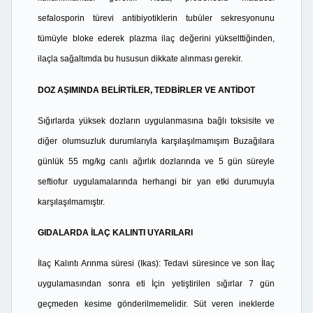
sefalosporin türevi antibiyotiklerin tubüler sekresyonunu
tümüyle bloke ederek plazma ilaç değerini yükselttiğinden,
ilaçla sağaltımda bu hususun dikkate alınması gerekir.
DOZ AŞIMINDA BELİRTİLER, TEDBİRLER VE ANTİDOT
Sığırlarda yüksek dozların uygulanmasına bağlı toksisite ve
diğer olumsuzluk durumlarıyla karşılaşılmamışım Buzağılara
günlük 55 mg/kg canlı ağırlık dozlarında ve 5 gün süreyle
seftiofur uygulamalarında herhangi bir yan etki durumuyla
karşılaşılmamıştır.
GIDALARDA İLAÇ KALINTI UYARILARI
İlaç Kalıntı Arınma süresi (Ikas): Tedavi süresince ve son İlaç
uygulamasından sonra eti İçin yetiştirilen sığırlar 7 gün
geçmeden kesime gönderilmemelidir. Süt veren ineklerde