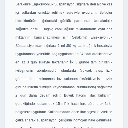
Sefakim® Enjeksiyonluk Süspansiyon, sığırlara deri altı ve kas
içi yollardan enjekte edilmek suretiyle uygulanır. Seftiofur
hidroklorürün sığırlardaki günlük parenteral farmakolojik
sağaltım dozu 1 mg/kg canlı ağırlık miktarındadır. Aynı doz
miktarının karşılanabilmesi için Sefakim® Enjeksiyonluk
Süspansiyon'dan sığırlara 1 ml /50 kg canlı ağırlık hesabıyla
uygulanması yeterlidir. İlaç uygulamaları 24 saat aralıklarla ve
en az 3 gün süreyle tekrarlanır. İlk 3 günde tam bir klinik
iyileşmenin görülemediği olgularda (yüksek ateş, fizik
görünümün düzelmemesi, hızlı solunum, öksürük ve iştahsızlık
gibi belirtilerin tümüyle kaybolmaması durumunda) sağaltıma
2 gün daha devam edilir. Büyük hacimli ilaç kullanımı
gerektiğinde toplam doz 15 ml'lik hacimlere bölünerek farklı
bölgelere uygulanır. Kullanılmadan önce ilaç şişesi kuvvetlice
çalkalanarak süspansiyon içeriğinin homojen hale getirilmesi