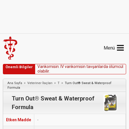
Menü
V
a
n
k
o
m
i
s
i
n
:
I
V
v
a
n
k
o
m
i
s
i
n
t
a
v
ş
a
n
l
a
r
d
a
ö
l
ü
m
c
ü
l
Önemli Bilgiler
o
l
a
b
i
l
i
r
.
»
»
»
Ana Sayfa
Veteriner İlaçları
T
Turn Out® Sweat & Waterproof
Formula
Turn Out® Sweat & Waterproof
Formula
Etken Madde
-