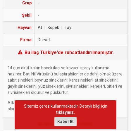
Grup
-
Şekil
-
Hayvan
At
|
Köpek
|
Tay
Firma
Durvet
Bu ilaç Türkiye'de ruhsatlandırılmamıştır.
14 gün aktif kalan böcek ilacı ve kovucu sprey kullanıma
hazırdır. Batı Nil Virüsünü bulaştırabilenler de dahil olmak üzere
sabit sinekleri, boynuz sineklerini, karasinekleri, at sineklerini,
geyik sineklerini, yüz sineklerini, sivrisinekleri, keneleri, bitleri ve
sivrisinekleri öldürür ve püskürtür.
Atlar, midilliler, taylar, köpekler, yavru köpekler ve ön sprey
Sitemiz çerez kullanmaktadır. Detaylı bilgi için
olarak.
tıklayınız.
Kabul Et
Aynı Etken Maddeli İlaçlar