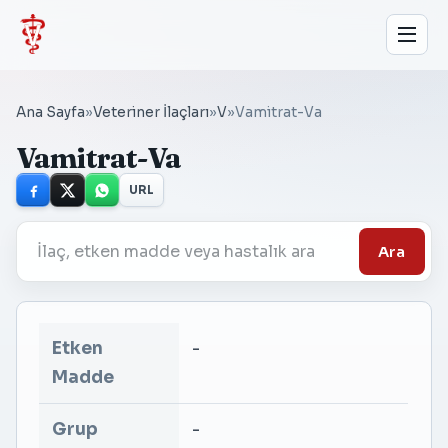
Ana Sayfa
»
Veteriner İlaçları
»
V
»
Vamitrat-Va
Vamitrat-Va
URL
Ara
Etken
-
Madde
Grup
-