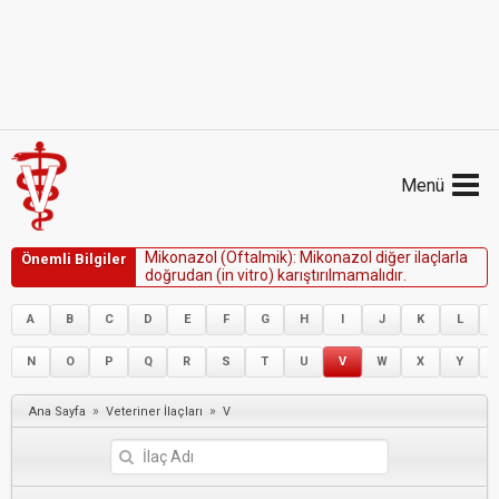
Menü
M
i
k
o
n
a
z
o
l
(
O
f
t
a
l
m
i
k
)
:
M
i
k
o
n
a
z
o
l
d
i
ğ
e
r
i
l
a
ç
l
a
r
l
a
Önemli Bilgiler
d
o
ğ
r
u
d
a
n
(
i
n
v
i
t
r
o
)
k
a
r
ı
ş
t
ı
r
ı
l
m
a
m
a
l
ı
d
ı
r
.
A
B
C
D
E
F
G
H
I
J
K
L
N
O
P
Q
R
S
T
U
V
W
X
Y
»
»
Ana Sayfa
Veteriner İlaçları
V