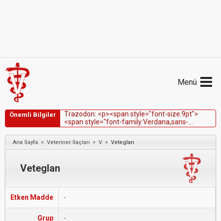
Menü
T
r
a
z
o
d
o
n
:
<
p
>
<
s
p
a
n
s
t
y
l
e
=
"
f
o
n
t
-
s
i
z
e
:
9
p
t
"
>
Önemli Bilgiler
<
s
p
a
n
s
t
y
l
e
=
"
f
o
n
t
-
f
a
m
i
l
y
:
V
e
r
d
a
n
a
,
s
a
n
s
-
s
e
r
i
f
"
>
T
r
a
z
o
d
o
n
,
k
ö
p
e
k
l
e
r
d
e
s
t
r
e
s
l
i
o
l
a
y
l
a
r
d
a
n
(
ö
r
n
e
ğ
i
n
,
f
ı
r
t
ı
n
a
l
a
r
,
v
e
t
e
r
i
n
e
r
r
a
n
d
e
v
u
l
a
r
ı
)
ö
n
c
e
»
»
»
Ana Sayfa
Veteriner İlaçları
V
Veteglan
a
n
k
s
i
y
o
l
i
t
i
k
o
l
a
r
a
k
y
a
y
g
ı
n
o
l
a
r
a
k
k
u
l
l
a
n
ı
l
ı
r
.
<
/
s
p
a
Veteglan
Etken Madde
-
Grup
-