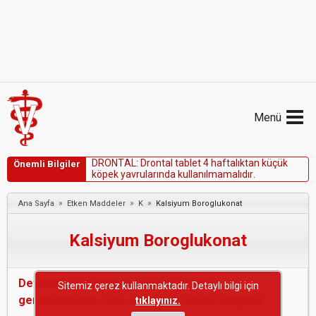
Menü
D
R
O
N
T
A
L
:
D
r
o
n
t
a
l
t
a
b
l
e
t
4
h
a
f
t
a
l
ı
k
t
a
n
k
ü
ç
ü
k
Önemli Bilgiler
k
ö
p
e
k
y
a
v
r
u
l
a
r
ı
n
d
a
k
u
l
l
a
n
ı
l
m
a
m
a
l
ı
d
ı
r
.
»
»
»
Ana Sayfa
Etken Maddeler
K
Kalsiyum Boroglukonat
Kalsiyum Boroglukonat
Devamını görebilmek için üye olmanız
Sitemiz çerez kullanmaktadır. Detaylı bilgi için
gerekmektedir. Üye olmak için lütfen tıklayınız.
tıklayınız.