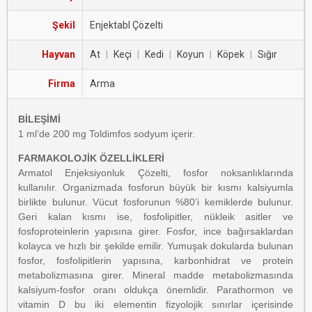
Şekil
Enjektabl Çözelti
Hayvan
At
|
Keçi
|
Kedi
|
Koyun
|
Köpek
|
Sığır
Firma
Arma
BİLEŞİMİ
1 ml’de 200 mg Toldimfos sodyum içerir.
FARMAKOLOJİK ÖZELLİKLERİ
Armatol Enjeksiyonluk Çözelti, fosfor noksanlıklarında
kullanılır. Organizmada fosforun büyük bir kısmı kalsiyumla
birlikte bulunur. Vücut fosforunun %80’i kemiklerde bulunur.
Geri kalan kısmı ise, fosfolipitler, nükleik asitler ve
fosfoproteinlerin yapısına girer. Fosfor, ince bağırsaklardan
kolayca ve hızlı bir şekilde emilir. Yumuşak dokularda bulunan
fosfor, fosfolipitlerin yapısına, karbonhidrat ve protein
metabolizmasına girer. Mineral madde metabolizmasında
kalsiyum-fosfor oranı oldukça önemlidir. Parathormon ve
vitamin D bu iki elementin fizyolojik sınırlar içerisinde