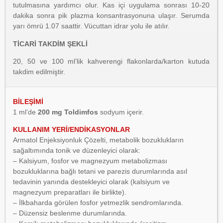
tutulmasına yardımcı olur. Kas içi uygulama sonrası 10-20
dakika sonra pik plazma konsantrasyonuna ulaşır. Serumda
yarı ömrü 1.07 saattir. Vücuttan idrar yolu ile atılır.
TİCARİ TAKDİM ŞEKLİ
20, 50 ve 100 ml’lik kahverengi flakonlarda/karton kutuda
takdim edilmiştir.
BİLEŞİMİ
1 ml’de
200 mg Toldimfos
sodyum içerir.
KULLANIM YERİ/ENDİKASYONLAR
Armatol Enjeksiyonluk Çözelti, metabolik bozuklukların
sağaltımında tonik ve düzenleyici olarak:
– Kalsiyum, fosfor ve magnezyum metabolizması
bozukluklarına bağlı tetani ve parezis durumlarında asıl
tedavinin yanında destekleyici olarak (kalsiyum ve
magnezyum preparatları ile birlikte).
– İlkbaharda görülen fosfor yetmezlik sendromlarında.
– Düzensiz beslenme durumlarında.