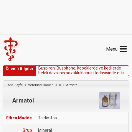
Menü
B
u
s
p
i
r
o
n
:
B
u
s
p
i
r
o
n
e
,
k
ö
p
e
k
l
e
r
d
e
v
e
k
e
d
i
l
e
r
d
e
Önemli Bilgiler
b
e
l
i
r
l
i
d
a
v
r
a
n
ı
ş
b
o
z
u
k
l
u
k
l
a
r
ı
n
ı
n
t
e
d
a
v
i
s
i
n
d
e
e
t
k
i
l
i
o
l
a
b
i
l
i
r
.
»
»
»
Ana Sayfa
Veteriner İlaçları
A
Armatol
Armatol
Etken Madde
Toldimfos
Grup
Mineral