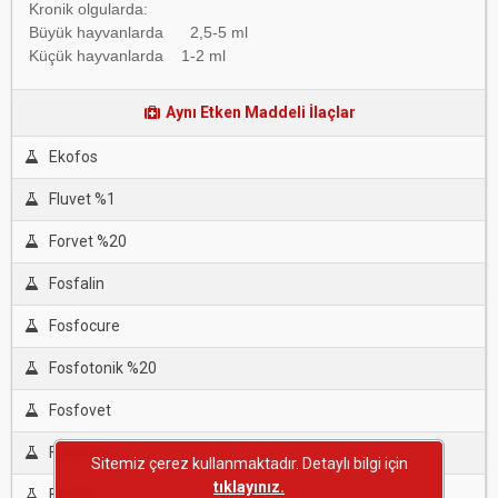
Kronik olgularda:
Büyük hayvanlarda 2,5-5 ml
Küçük hayvanlarda 1-2 ml
Aynı Etken Maddeli İlaçlar
Ekofos
Fluvet %1
Forvet %20
Fosfalin
Fosfocure
Fosfotonik %20
Fosfovet
Fostimol
Sitemiz çerez kullanmaktadır. Detaylı bilgi için
tıklayınız.
Foston