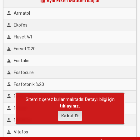
Aynı Etken Maddeli İlaçlar
Armatol
Ekofos
Fluvet %1
Forvet %20
Fosfalin
Fosfocure
Fosfotonik %20
Fosfovet
Sitemiz çerez kullanmaktadır. Detaylı bilgi için
tıklayınız.
Foston
Kabul Et
Metafos
Vitafos