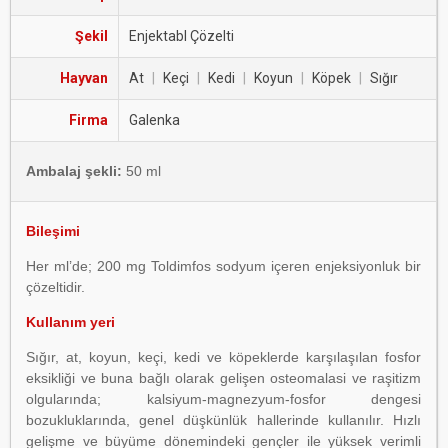
Şekil
Enjektabl Çözelti
Hayvan
At
|
Keçi
|
Kedi
|
Koyun
|
Köpek
|
Sığır
Firma
Galenka
Ambalaj şekli:
50 ml
Bileşimi
Her ml’de; 200 mg Toldimfos sodyum içeren enjeksiyonluk bir
çözeltidir.
Kullanım yeri
Sığır, at, koyun, keçi, kedi ve köpeklerde karşılaşılan fosfor
eksikliği ve buna bağlı olarak gelişen osteomalasi ve raşitizm
olgularında; kalsiyum-magnezyum-fosfor dengesi
bozukluklarında, genel düşkünlük hallerinde kullanılır. Hızlı
gelişme ve büyüme dönemindeki gençler ile yüksek verimli