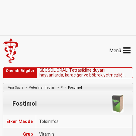
Menü
G
E
O
S
O
L
O
R
A
L
:
T
e
t
r
a
s
i
k
l
i
n
e
d
u
y
a
r
l
ı
Önemli Bilgiler
h
a
y
v
a
n
l
a
r
d
a
,
k
a
r
a
c
i
ğ
e
r
v
e
b
ö
b
r
e
k
y
e
t
m
e
z
l
i
ğ
i
o
l
a
n
l
a
r
d
a
k
u
l
l
a
n
ı
l
m
a
m
a
l
ı
d
ı
r
.
»
»
»
Ana Sayfa
Veteriner İlaçları
F
Fostimol
Fostimol
Etken Madde
Toldimfos
Grup
Vitamin