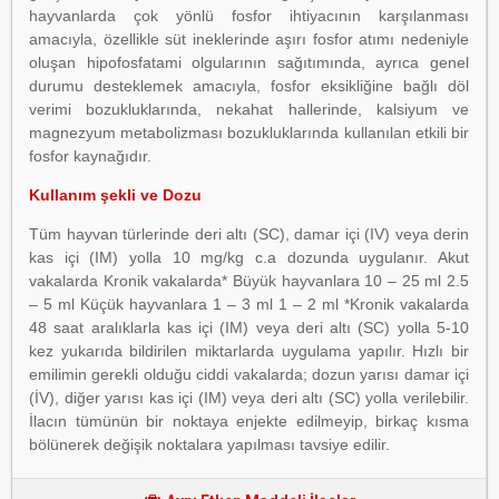
hayvanlarda çok yönlü fosfor ihtiyacının karşılanması
amacıyla, özellikle süt ineklerinde aşırı fosfor atımı nedeniyle
oluşan hipofosfatami olgularının sağıtımında, ayrıca genel
durumu desteklemek amacıyla, fosfor eksikliğine bağlı döl
verimi bozukluklarında, nekahat hallerinde, kalsiyum ve
magnezyum metabolizması bozukluklarında kullanılan etkili bir
fosfor kaynağıdır.
Kullanım şekli ve Dozu
Tüm hayvan türlerinde deri altı (SC), damar içi (IV) veya derin
kas içi (IM) yolla 10 mg/kg c.a dozunda uygulanır. Akut
vakalarda Kronik vakalarda* Büyük hayvanlara 10 – 25 ml 2.5
– 5 ml Küçük hayvanlara 1 – 3 ml 1 – 2 ml *Kronik vakalarda
48 saat aralıklarla kas içi (IM) veya deri altı (SC) yolla 5-10
kez yukarıda bildirilen miktarlarda uygulama yapılır. Hızlı bir
emilimin gerekli olduğu ciddi vakalarda; dozun yarısı damar içi
(İV), diğer yarısı kas içi (IM) veya deri altı (SC) yolla verilebilir.
İlacın tümünün bir noktaya enjekte edilmeyip, birkaç kısma
bölünerek değişik noktalara yapılması tavsiye edilir.