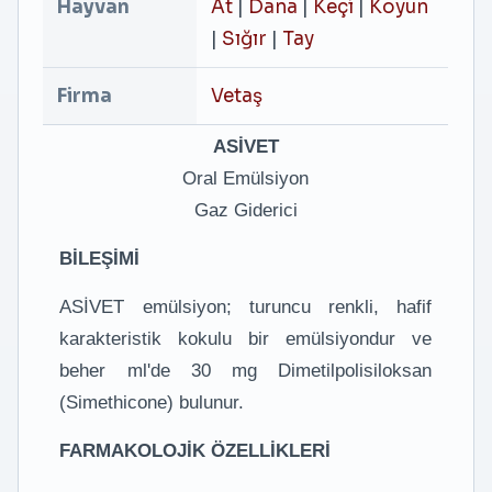
Hayvan
At
|
Dana
|
Keçi
|
Koyun
|
Sığır
|
Tay
Firma
Vetaş
ASİVET
Oral Emülsiyon
Gaz Giderici
BİLEŞİMİ
ASİVET emülsiyon; turuncu renkli, hafif
karakteristik kokulu bir emülsiyondur ve
beher ml'de 30 mg Dimetilpolisiloksan
(Simethicone) bulunur.
FARMAKOLOJİK ÖZELLİKLERİ