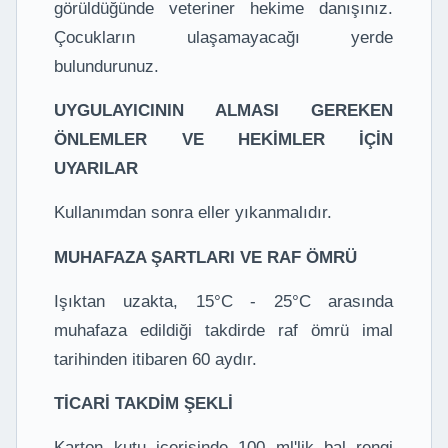
görüldüğünde veteriner hekime danışınız.
Çocukların ulaşamayacağı yerde
bulundurunuz.
UYGULAYICININ ALMASI GEREKEN
ÖNLEMLER VE HEKİMLER İÇİN
UYARILAR
Kullanımdan sonra eller yıkanmalıdır.
MUHAFAZA ŞARTLARI VE RAF ÖMRÜ
Işıktan uzakta, 15°C - 25°C arasında
muhafaza edildiği takdirde raf ömrü imal
tarihinden itibaren 60 aydır.
TİCARİ TAKDİM ŞEKLİ
Karton kutu içerisinde 100 ml'lik bal rengi