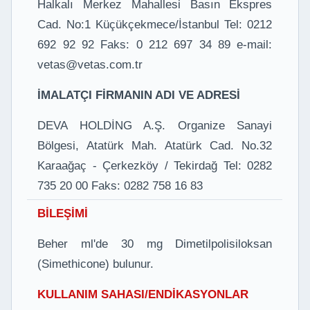
Halkalı Merkez Mahallesi Basın Ekspres
Cad. No:1 Küçükçekmece/İstanbul Tel: 0212
692 92 92 Faks: 0 212 697 34 89 e-mail:
vetas@vetas.com.tr
İMALATÇI FİRMANIN ADI VE ADRESİ
DEVA HOLDİNG A.Ş. Organize Sanayi
Bölgesi, Atatürk Mah. Atatürk Cad. No.32
Karaağaç - Çerkezköy / Tekirdağ Tel: 0282
735 20 00 Faks: 0282 758 16 83
BİLEŞİMİ
Beher ml'de 30 mg Dimetilpolisiloksan
(Simethicone) bulunur.
KULLANIM SAHASI/ENDİKASYONLAR