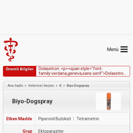
Menü
D
o
l
a
s
e
t
r
o
n
:
<
p
>
<
s
p
a
n
s
t
y
l
e
=
"
f
o
n
t
-
Önemli Bilgiler
f
a
m
i
l
y
:
v
e
r
d
a
n
a
,
g
e
n
e
v
a
,
s
a
n
s
-
s
e
r
i
f
"
>
D
o
l
a
s
e
t
r
o
n
,
ö
z
e
l
l
i
k
l
e
k
e
m
o
t
e
r
a
p
i
i
l
a
ç
l
a
r
ı
n
d
a
n
k
a
y
n
a
k
l
a
n
ı
y
o
r
s
a
,
k
ö
p
e
k
l
e
r
d
e
v
e
k
e
d
i
l
e
r
d
e
»
»
»
Ana Sayfa
Veteriner İlaçları
B
Biyo-Dogspray
ş
i
d
d
e
t
l
i
b
u
l
a
n
t
ı
v
e
k
u
s
m
a
n
ı
n
t
e
d
a
v
i
s
i
n
d
e
e
t
k
i
l
i
o
l
a
b
i
l
i
r
.
<
/
s
p
a
n
>
<
/
p
>
Biyo-Dogspray
Etken Madde
Piperonil Butoksit
|
Tetrametrin
Grup
Ektoparaziter