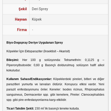
Şekil
Deri Sprey
Hayvan
Köpek
Firma
-
Biyo-Dogspray Deriye Uygulanan Sprey
Köpekler İçin Ektoparaziter (İnsektisit – Akarisit)
Bileşimi:
Her 100 g solüsyonda: Tetramethrin: 0,1125 g –
Piperonylbutoxide: 0,60 g Basınçlı doldurulmuş solüsyon hafif alkol
kokuludur.
Kullanım Sahası/Endikasyonlar:
Köpeklerdeki pireleri, bitleri ve diğer
parazitleri yumurta ve larvaları öldürür. Koruyucu etkisi vardır. Yeni
parazit enfestasyonunu önler. Keneler: Ixodes ricinus, Rhipicephalus
sanguineus, Dermacentor spp. gibi kenelere, Pireler: Ctenocephalides
spp. gibi pire enfestasyonlarına karşı etkilidir.
Ticari Takdim Şekli:
150 ml`lik basınçlı teneke kutuda.